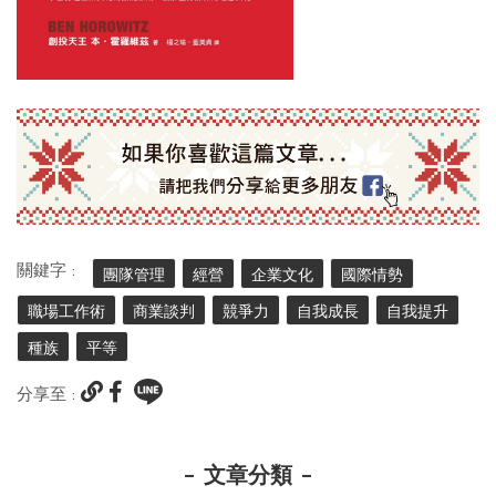
關鍵字 :
團隊管理
經營
企業文化
國際情勢
職場工作術
商業談判
競爭力
自我成長
自我提升
種族
平等
分享至 :
文章分類