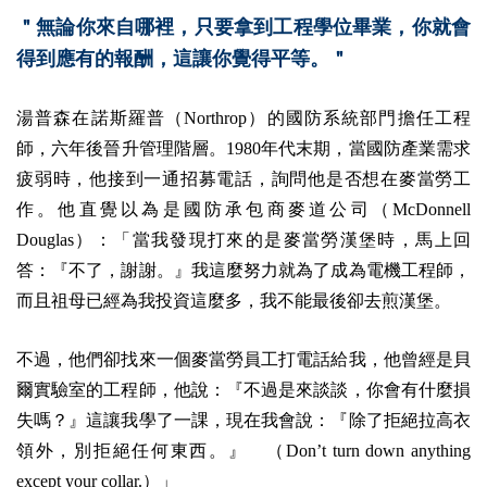
＂無論你來自哪裡，只要拿到工程學位畢業，你就會
得到應有的報酬，這讓你覺得平等。＂
湯普森在諾斯羅普（Northrop）的國防系統部門擔任工程
師，六年後晉升管理階層。1980年代末期，當國防產業需求
疲弱時，他接到一通招募電話，詢問他是否想在麥當勞工
作。他直覺以為是國防承包商麥道公司（McDonnell
Douglas）：「當我發現打來的是麥當勞漢堡時，馬上回
答：『不了，謝謝。』我這麼努力就為了成為電機工程師，
而且祖母已經為我投資這麼多，我不能最後卻去煎漢堡。
不過，他們卻找來一個麥當勞員工打電話給我，他曾經是貝
爾實驗室的工程師，他說：『不過是來談談，你會有什麼損
失嗎？』這讓我學了一課，現在我會說：『除了拒絕拉高衣
領外，別拒絕任何東西。』 （Don’t turn down anything
except your collar.）」