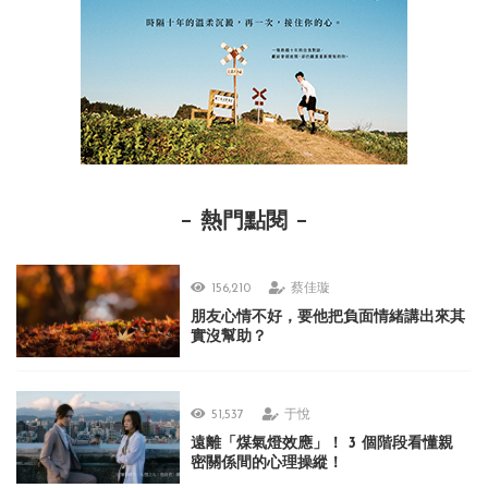
熱門點閱
156,210
蔡佳璇
朋友心情不好，要他把負面情緒講出來其
實沒幫助？
51,537
于悅
遠離「煤氣燈效應」！ 3 個階段看懂親
密關係間的心理操縱！