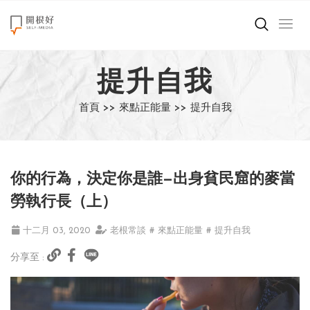
來點正能量
提升自我
世界在想什麼
首頁 >>
來點正能量 >>
提升自我
創造美好生活
小孩不是噩夢
你的行為，決定你是誰—出身貧民窟的麥當
職場商業經濟
勞執行長（上）
影片專區
十二月 03, 2020
老根常談
# 來點正能量
# 提升自我
分享至 :
關於我們