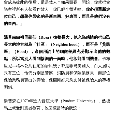
會成為彼此的後盾，還是敵人？如果競賽一開始，你就把會
議室裡所有人都看作敵人，你已經全盤皆輸。
你必須重新定
位自己，想著你帶來的是新東西、好東西，而且是他們沒有
的東西。
」
湯普森由祖母蘿莎（Rosa）撫養長大，他充滿感情的把自己
長大的地方稱為「社區」（Neighborhood），而不是「貧民
區」（Hood），這個用詞上的細微差異充分顯示出他的觀
點，所以當別人看到慘澹的一面時，他卻能看到機會。
卡布
里尼—格林公共住宅的居民幾乎都是非裔美國人，白人居民
只有三位，他們分別是警察、消防員和保險業務員；而那位
保險業務員賣出的壽險，保額剛好只夠支付被保險人的葬禮
開銷。
湯普森在1979年進入普渡大學（Purdure University），然後
馬上就受到震撼教育，他回憶當時的狀況：