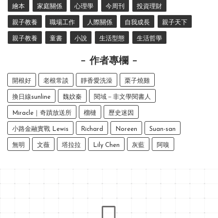
繪本
家庭關係
心理學
今周刊
投資理財
親子教養
職場工作
人際關係
自我成長
親子天下
親子教養
童書
小說
生活型態
生活哲學
作者專欄
開根好
老根常談
靜香愛洗澡
栗子燒雞
換日線sunline
魏妏秦
閱域－非文學閱書人
Miracle｜奇蹟放送所
榴槤
歷史迷因
小路金融實戰 Lewis
Richard
Noreen
Suan-san
無明
文薇
塔拉拉
Lily Chen
灰藍
阿嗅