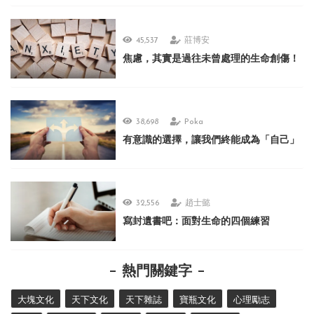
45,537
莊博安
焦慮，其實是過往未曾處理的生命創傷！
38,698
Poka
有意識的選擇，讓我們終能成為「自己」
32,556
趙士懿
寫封遺書吧：面對生命的四個練習
熱門關鍵字
大塊文化
天下文化
天下雜誌
寶瓶文化
心理勵志