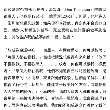
這位麥當勞前執行長唐．湯普森（Don Thompson）的體型
很嚇人，他身高193公分、體重達120公斤，但是，他的為人
非常和藹可親又誠懇，如果你不喜歡他，肯定也不會喜歡自
己。他對人和種族的哲學，完全反映在他討喜的做事風格
上，與他告訴我的故事如出一轍，他說：
「想成為會議中唯一一個黑人，有兩種辦法。你可以想著：
『每個人都在看我。』然後把情況想像得愈來愈糟：『他們
不喜歡我、不喜歡黑人······。』或者，你也可以跟我一樣想
著：『每個人都在看我，他們不知道自己即將體驗到唐．湯
普森帶來的巨大衝擊。我要跟他們談談，他們會了解我，我
也會了解他們，我甚至可能建立一段美好的友誼，或是長長
久久的業務關係。』不幸的是，我們大多數人都被洗腦，只
會用第一種想法應付生活。會議是一場競賽，我會嘗試理解
你，而你也在試著明白我。我們能不能成為合作夥伴？我們