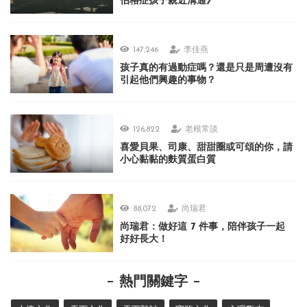
伯格症孩子親近溝通》
147,246
李佳燕
孩子真的有過動症嗎？還是只是周遭沒有
引起他們興趣的事物？
126,822
老根常談
喜愛貝果、司康、甜甜圈或可頌的你，請
小心黏黏的麩質蛋白質
88,072
尚瑞君
尚瑞君：做好這 7 件事，陪伴孩子一起
好好長大！
熱門關鍵字