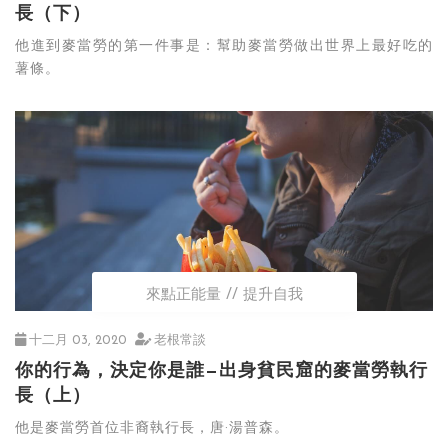
長（下）
他進到麥當勞的第一件事是：幫助麥當勞做出世界上最好吃的
薯條。
來點正能量
提升自我
十二月 03, 2020
老根常談
你的行為，決定你是誰—出身貧民窟的麥當勞執行
長（上）
他是麥當勞首位非裔執行長，唐·湯普森。