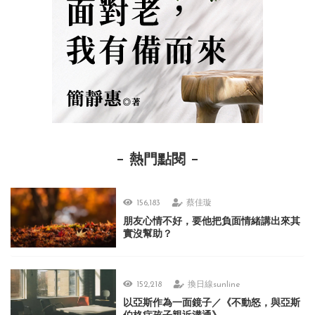
熱門點閱
156,183
蔡佳璇
朋友心情不好，要他把負面情緒講出來其
實沒幫助？
152,218
換日線sunline
以亞斯作為一面鏡子／《不動怒，與亞斯