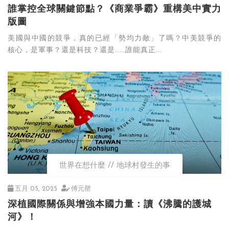
誰掌控全球關鍵節點？《商業爭霸》重構美中實力
版圖
美國與中國的競爭，真的已經「勢均力敵」了嗎？中美競爭的
核心，是軍事？還是科技？還是……誰能真正...
世界在想什麼
地球村發生的事
五月 05, 2025
傅元罄
深植國際關係與增強本國力量：讀《沸騰的護城
河》！