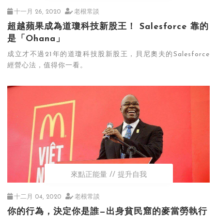
十一月 26, 2020
老根常談
超越蘋果成為道瓊科技新股王！ Salesforce 靠的
是「Ohana」
成立才不過21年的道瓊科技股新股王，貝尼奧夫的Salesforce
經營心法，值得你一看。
來點正能量
提升自我
十二月 04, 2020
老根常談
你的行為，決定你是誰—出身貧民窟的麥當勞執行