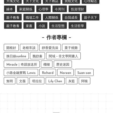
大塊文化
天下文化
天下雜誌
寶瓶文化
心理勵志
繪本
家庭關係
心理學
今周刊
投資理財
親子教養
職場工作
人際關係
自我成長
親子天下
親子教養
童書
小說
生活型態
生活哲學
作者專欄
開根好
老根常談
靜香愛洗澡
栗子燒雞
換日線sunline
魏妏秦
閱域－非文學閱書人
Miracle｜奇蹟放送所
榴槤
歷史迷因
小路金融實戰 Lewis
Richard
Noreen
Suan-san
無明
文薇
塔拉拉
Lily Chen
灰藍
阿嗅