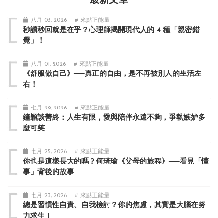
最新文章
八月 03, 2026
# 來點正能量
秒讀秒回就是在乎？心理師揭開現代人的 4 種「親密錯
覺」！
八月 01, 2026
# 來點正能量
《舒服做自己》──真正的自由，是不再被別人的生活左
右！
七月 29, 2026
# 來點正能量
鐘穎談善終：人生有限，愛與陪伴永遠不夠，爭執嫉妒多
麼可笑
七月 25, 2026
# 來點正能量
你也是這樣長大的嗎？何琦瑜《父母的旅程》──看見「懂
事」背後的故事
七月 23, 2026
# 來點正能量
總是習慣性自責、自我檢討？你的焦慮，其實是大腦在努
力求生！