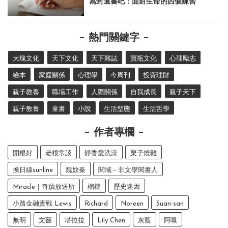
寫封遺書吧：面對生命的四個練習
熱門關鍵字
大塊文化
天下文化
天下雜誌
寶瓶文化
心理勵志
繪本
家庭關係
心理學
今周刊
投資理財
親子教養
職場工作
人際關係
自我成長
親子天下
親子教養
童書
小說
生活型態
生活哲學
作者專欄
開根好
老根常談
靜香愛洗澡
栗子燒雞
換日線sunline
魏妏秦
閱域－非文學閱書人
Miracle｜奇蹟放送所
榴槤
歷史迷因
小路金融實戰 Lewis
Richard
Noreen
Suan-san
無明
文薇
塔拉拉
Lily Chen
灰藍
阿嗅