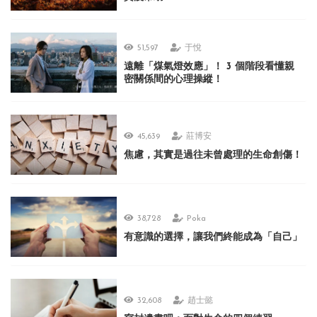
51,597
于悅
遠離「煤氣燈效應」！ 3 個階段看懂親
密關係間的心理操縱！
45,639
莊博安
焦慮，其實是過往未曾處理的生命創傷！
38,728
Poka
有意識的選擇，讓我們終能成為「自己」
32,608
趙士懿