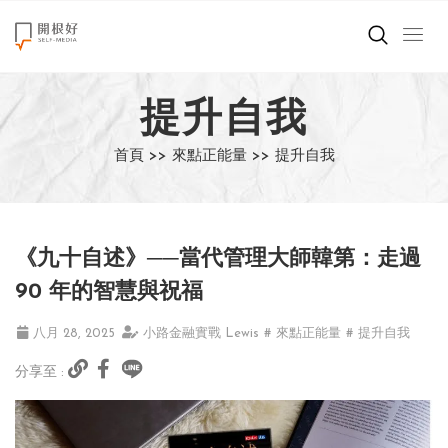
來點正能量
提升自我
世界在想什麼
首頁 >>
來點正能量 >>
提升自我
創造美好生活
小孩不是噩夢
《九十自述》──當代管理大師韓第：走過
職場商業經濟
90 年的智慧與祝福
影片專區
八月 28, 2025
小路金融實戰 Lewis
# 來點正能量
# 提升自我
分享至 :
關於我們