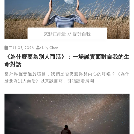
來點正能量
提升自我
二月 03, 2026
Lily Chen
《為什麼要為別人而活》：一場誠實面對自我的生
命對話
當外界聲音過於喧囂，我們是否仍聽得見內心的呼喚？《為什
麼要為別人而活》以真誠書寫，引領讀者展開...