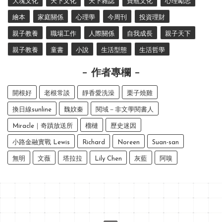
大塊文化
天下文化
天下雜誌
寶瓶文化
心理勵志
繪本
家庭關係
心理學
今周刊
投資理財
親子教養
職場工作
人際關係
自我成長
親子天下
親子教養
童書
小說
生活型態
生活哲學
作者專欄
開根好
老根常談
靜香愛洗澡
栗子燒雞
換日線sunline
魏妏秦
閱域－非文學閱書人
Miracle｜奇蹟放送所
榴槤
歷史迷因
小路金融實戰 Lewis
Richard
Noreen
Suan-san
無明
文薇
塔拉拉
Lily Chen
灰藍
阿嗅