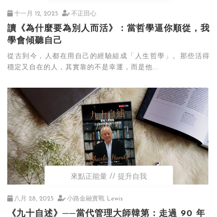
十一月 12, 2025
不正田心
讀《為什麼要為別人而活》：當哲學逼你順從，我
學會傾聽自己
從古到今，人都在用自己的經驗組成「人生哲學」。那些活得
穩定又自在的人，其實靠的不是幸運，而是他...
來點正能量
提升自我
八月 28, 2025
小路金融實戰 Lewis
《九十自述》──當代管理大師韓第：走過 90 年