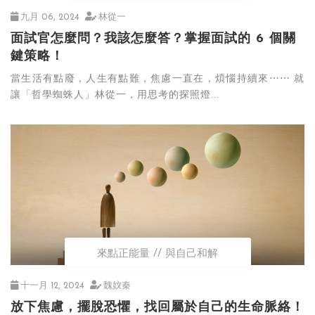
九月 06, 2024
林從一
面試官怎麼問？我該怎麼答？掌握面試的 6 個關
鍵策略！
當生活有點廢，人生有點難，焦慮一直在，煩惱持續來⋯⋯ 就
讓「哲學蜘蛛人」林從一，用思考的探照燈...
來點正能量
與自己和解
十一月 12, 2024
魏妏秦
放下焦慮，擺脫恐懼，找回屬於自己的生命脈絡！