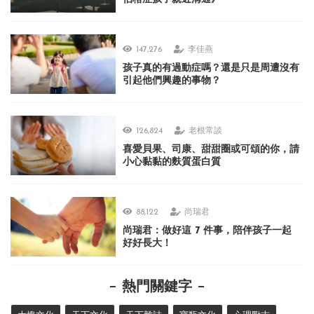
147,276
李佳燕
孩子真的有過動症嗎？還是只是周遭沒有
引起他們興趣的事物？
126,824
老根常談
喜愛貝果、司康、甜甜圈或可頌的你，請
小心黏黏的麩質蛋白質
88,122
尚瑞君
尚瑞君：做好這 7 件事，陪伴孩子一起
好好長大！
熱門關鍵字