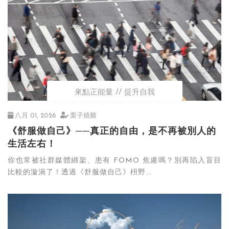
來點正能量
提升自我
八月 01, 2026
栗子燒雞
《舒服做自己》──真正的自由，是不再被別人的
生活左右！
你也常被社群媒體綁架、患有 FOMO 焦慮嗎？別再陷入盲目
比較的漩渦了！透過《舒服做自己》枡野...