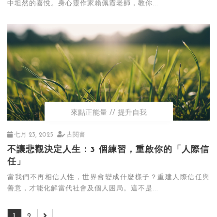
中坦然的喜悅。身心靈作家賴佩霞老師，教你...
來點正能量
提升自我
七月 23, 2025
古閱書
不讓悲觀決定人生：3 個練習，重啟你的「人際信
任」
當我們不再相信人性，世界會變成什麼樣子？重建人際信任與
善意，才能化解當代社會及個人困局。這不是...
1
2