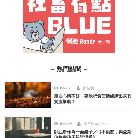
熱門點閱
156,205
蔡佳璇
朋友心情不好，要他把負面情緒講出來其
實沒幫助？
152,222
換日線sunline
以亞斯作為一面鏡子／《不動怒，與亞斯
伯格症孩子親近溝通》