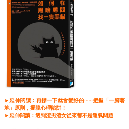
►延伸閱讀：再撐一下就會變好的‧‧‧‧‧‧把握「一腳著
地」原則，擺脫心理陷阱！
►延伸閱讀：遇到渣男渣女從來都不是運氣問題