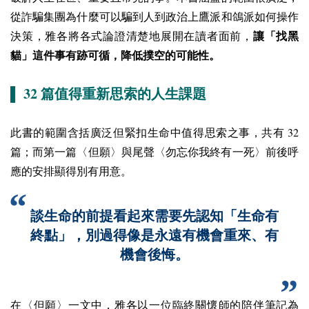
從詐騙集團為什麼可以騙到人到政治上鷹派和鴿派如何操作
決策，雅各將各式論證清楚地展開在讀者面前，
讓「找黑
貓」這件事有跡可循，降低撲空的可能性。
32
▌
篇值得重新思索的人生課題
32
此書的範圍含括廣泛但緊扣生命中值得思索之事，共有
篇；而第一篇〈但願〉與尾聲〈勿忘你我終有一死〉前後呼
應的安排顯得別有用意。
談生命的前提看起來需要先認知「生命有
終點」，別過得像是永遠有機會重來、有
機會後悔。
在〈但願〉一文中，雅各以一位臨終關懷師的陪伴筆記為