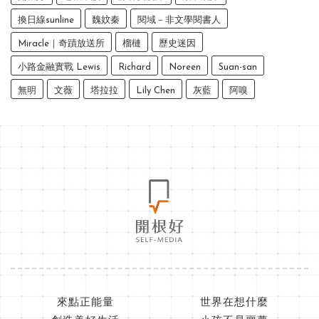
換日線sunline
魏妏秦
閱域－非文學閱書人
Miracle｜奇蹟放送所
榴槤
歷史迷因
小路金融實戰 Lewis
Richard
Noreen
Suan-san
無明
文薇
塔拉拉
Lily Chen
灰藍
阿嗅
來點正能量
世界在想什麼