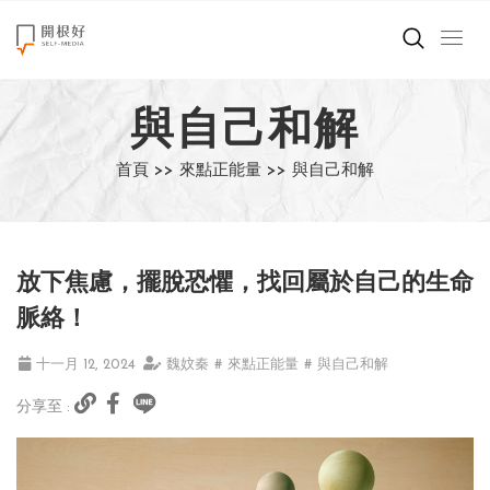
來點正能量
與自己和解
世界在想什麼
首頁 >>
來點正能量 >>
與自己和解
創造美好生活
小孩不是噩夢
放下焦慮，擺脫恐懼，找回屬於自己的生命
職場商業經濟
脈絡！
影片專區
十一月 12, 2024
魏妏秦
# 來點正能量
# 與自己和解
分享至 :
關於我們