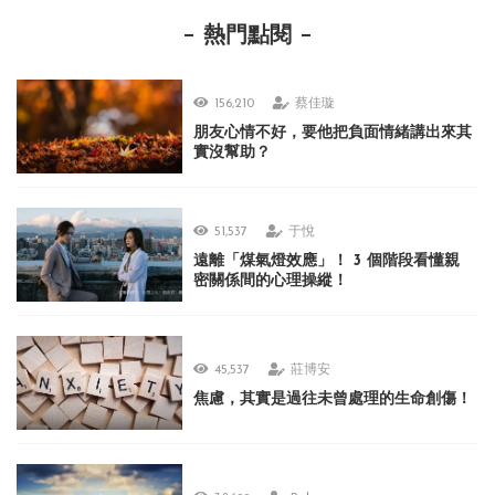
熱門點閱
156,210
蔡佳璇
朋友心情不好，要他把負面情緒講出來其
實沒幫助？
51,537
于悅
遠離「煤氣燈效應」！ 3 個階段看懂親
密關係間的心理操縱！
45,537
莊博安
焦慮，其實是過往未曾處理的生命創傷！