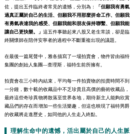
佐，提出五件臨終者常見的遺憾，分別為：
「但願我有勇氣
過真正屬於自己的生活、但願我不用那麼拼命工作、但願我
有勇氣表達我的感受、但願我能和朋友保持聯繫、但願我能
讓自己更快樂。」
這五件事聽起來八股又老生常談，卻是臨
終關懷師在陪伴安寧者的過程中不斷重複出現的議題。
在最後一篇尾聲中，雅各描寫了一場拍賣會，物件皆由福特
集團的創始人集團—查理斯．福特生前所擁有。
拍賣會在三小時內結束，平均每一件拍賣物的拍賣時間不到
一分鐘，數十載的收藏品中不乏珍貴且高價的藝術收藏品，
最終這些奇珍異物將散落至世界各地，期待新主人能夠欣賞
藏品們的存在而增加一些生活樂趣，但這也映現了福特男爵
的收藏將走進歷史，如同他的人生走入終點。
▌
理解生命中的遺憾，活出屬於自己的人生脈