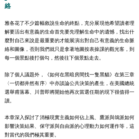
絡
雅各花了不少篇幅敘說生命的終點，充分展現他希望讀者理
解要活出有意義的生命首先要先理解生命中的遺憾，找出什
麼對自己來說是最重要的才能展演出對自己有意義的生命脈
絡和圖像，否則我們就只是拿著地圖按表操課的觀光客，到
每一個景點後打個勾，然後往下個景點走去。
除了個人議題外，《如何在黑暗房間找一隻黑貓》在第三章
〈一切都井然有序〉中亦談論公共決策的產生，在美國總統
選舉甫落幕、川普即將開始他再次當選任期的現下很值得一
讀。
本章深入探討了消極現實主義如何佔上風、鷹派與鴿派如何
影響決策結果、保守派與自由派的心理動力如何運作等，這
對當代的我們極其重要。