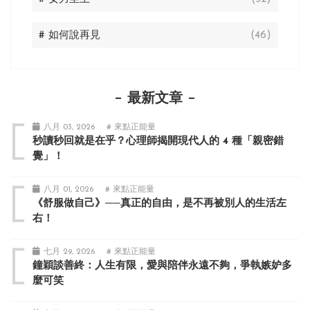
# 如何說再見
(46)
最新文章
八月 03, 2026
# 來點正能量
秒讀秒回就是在乎？心理師揭開現代人的 4 種「親密錯
覺」！
八月 01, 2026
# 來點正能量
《舒服做自己》──真正的自由，是不再被別人的生活左
右！
七月 29, 2026
# 來點正能量
鐘穎談善終：人生有限，愛與陪伴永遠不夠，爭執嫉妒多
麼可笑