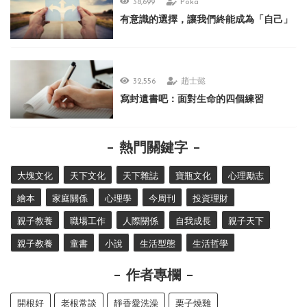
38,699
Poka
有意識的選擇，讓我們終能成為「自己」
32,556
趙士懿
寫封遺書吧：面對生命的四個練習
熱門關鍵字
大塊文化
天下文化
天下雜誌
寶瓶文化
心理勵志
繪本
家庭關係
心理學
今周刊
投資理財
親子教養
職場工作
人際關係
自我成長
親子天下
親子教養
童書
小說
生活型態
生活哲學
作者專欄
開根好
老根常談
靜香愛洗澡
栗子燒雞