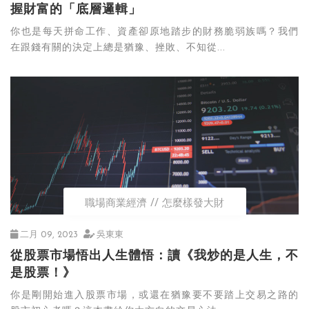
握財富的「底層邏輯」
你也是每天拼命工作、資產卻原地踏步的財務脆弱族嗎？我們
在跟錢有關的決定上總是猶豫、挫敗、不知從...
職場商業經濟
怎麼樣發大財
二月 09, 2023
吳東東
從股票市場悟出人生體悟：讀《我炒的是人生，不
是股票！》
你是剛開始進入股票市場，或還在猶豫要不要踏上交易之路的