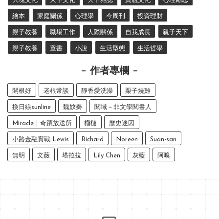
大塊文化
天下文化
天下雜誌
寶瓶文化
心理勵志
繪本
家庭關係
心理學
今周刊
投資理財
親子教養
職場工作
人際關係
自我成長
親子天下
親子教養
童書
小說
生活型態
生活哲學
作者專欄
開根好
老根常談
靜香愛洗澡
栗子燒雞
換日線sunline
魏妏秦
閱域－非文學閱書人
Miracle｜奇蹟放送所
榴槤
歷史迷因
小路金融實戰 Lewis
Richard
Noreen
Suan-san
無明
文薇
塔拉拉
Lily Chen
灰藍
阿嗅