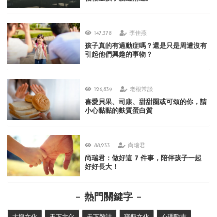
147,378
李佳燕
孩子真的有過動症嗎？還是只是周遭沒有
引起他們興趣的事物？
126,839
老根常談
喜愛貝果、司康、甜甜圈或可頌的你，請
小心黏黏的麩質蛋白質
88,233
尚瑞君
尚瑞君：做好這 7 件事，陪伴孩子一起
好好長大！
熱門關鍵字