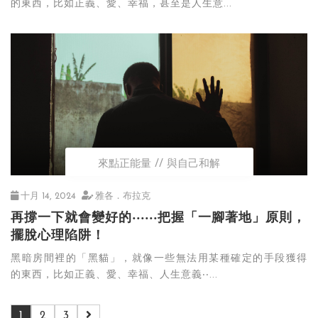
的東西，比如正義、愛、幸福，甚至是人生意...
來點正能量
與自己和解
十月 14, 2024
雅各．布拉克
再撐一下就會變好的‧‧‧‧‧‧把握「一腳著地」原則，
擺脫心理陷阱！
黑暗房間裡的「黑貓」，就像一些無法用某種確定的手段獲得
的東西，比如正義、愛、幸福、人生意義‧‧...
1
2
3