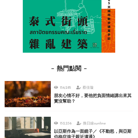
熱門點閱
156,285
蔡佳璇
朋友心情不好，要他把負面情緒講出來其
實沒幫助？
152,236
換日線sunline
以亞斯作為一面鏡子／《不動怒，與亞斯
伯格症孩子親近溝通》