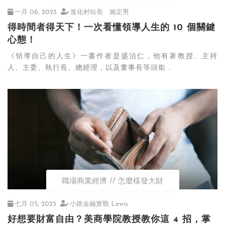
一月 06, 2025
進化村站長 施定男
得時間者得天下！一次看懂領導人生的 10 個關鍵
心態！
《領導自己的人生》一書作者是盛治仁，他有著教授、主持
人、主委、執行長、總經理，以及董事長等頭銜...
職場商業經濟
怎麼樣發大財
七月 05, 2025
小路金融實戰 Lewis
好想要財富自由？美商學院教授教你這 4 招，掌