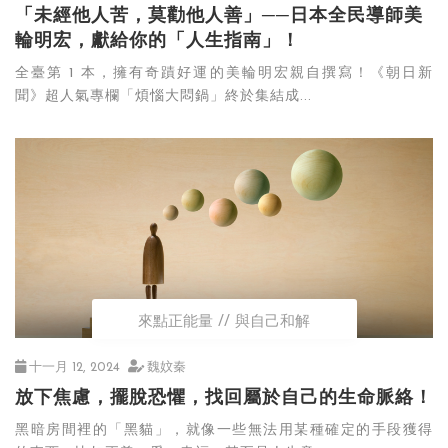
「未經他人苦，莫勸他人善」──日本全民導師美
輪明宏，獻給你的「人生指南」！
全臺第 1 本，擁有奇蹟好運的美輪明宏親自撰寫！《朝日新
聞》超人氣專欄「煩惱大悶鍋」終於集結成...
來點正能量
與自己和解
十一月 12, 2024
魏妏秦
放下焦慮，擺脫恐懼，找回屬於自己的生命脈絡！
黑暗房間裡的「黑貓」，就像一些無法用某種確定的手段獲得