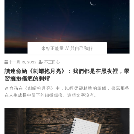
來點正能量
與自己和解
十一月 18, 2025
不正田心
讀連俞涵《刺蝟抱月亮》：我們都是在黑夜裡，學
習擁抱傷疤的刺蝟
連俞涵在《刺蝟抱月亮》中，以輕柔卻精準的筆觸，書寫那些
在人生成長中留下的細微傷痕。這些文字沒有...