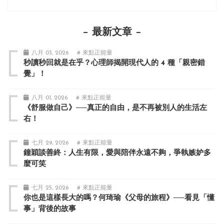
最新文章
八月 03, 2026
# 來點正能量
秒讀秒回就是在乎？心理師揭開現代人的 4 種「親密錯
覺」！
八月 01, 2026
# 來點正能量
《舒服做自己》──真正的自由，是不再被別人的生活左
右！
七月 29, 2026
# 來點正能量
鐘穎談善終：人生有限，愛與陪伴永遠不夠，爭執嫉妒多
麼可笑
七月 25, 2026
# 來點正能量
你也是這樣長大的嗎？何琦瑜《父母的旅程》──看見「懂
事」背後的故事