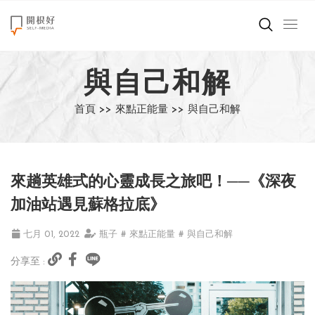
來點正能量
與自己和解
世界在想什麼
首頁 >>
來點正能量 >>
與自己和解
創造美好生活
小孩不是噩夢
來趟英雄式的心靈成長之旅吧！──《深夜
職場商業經濟
加油站遇見蘇格拉底》
影片專區
七月 01, 2022
瓶子
# 來點正能量
# 與自己和解
分享至 :
關於我們