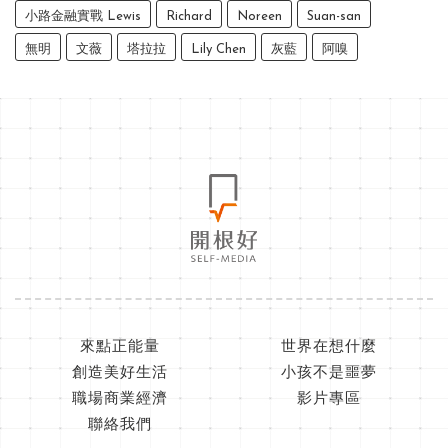
小路金融實戰 Lewis
Richard
Noreen
Suan-san
無明
文薇
塔拉拉
Lily Chen
灰藍
阿嗅
來點正能量
世界在想什麼
創造美好生活
小孩不是噩夢
職場商業經濟
影片專區
聯絡我們