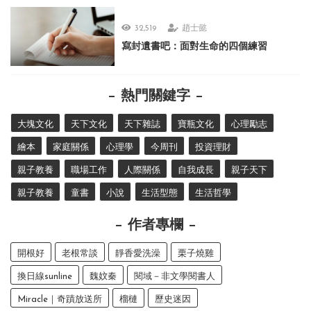
32,519
趙士懿
寫封遺書吧：面對生命的四個練習
熱門關鍵字
大塊文化
天下文化
天下雜誌
寶瓶文化
心理勵志
繪本
家庭關係
心理學
今周刊
投資理財
親子教養
職場工作
人際關係
自我成長
親子天下
親子教養
童書
小說
生活型態
生活哲學
作者專欄
開根好
老根常談
靜香愛洗澡
栗子燒雞
換日線sunline
魏妏秦
閱域－非文學閱書人
Miracle｜奇蹟放送所
榴槤
歷史迷因