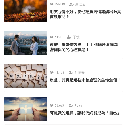
156,148
蔡佳璇
朋友心情不好，要他把負面情緒講出來其
實沒幫助？
51,511
于悅
遠離「煤氣燈效應」！ 3 個階段看懂親
密關係間的心理操縱！
45,496
莊博安
焦慮，其實是過往未曾處理的生命創傷！
38,693
Poka
有意識的選擇，讓我們終能成為「自己」