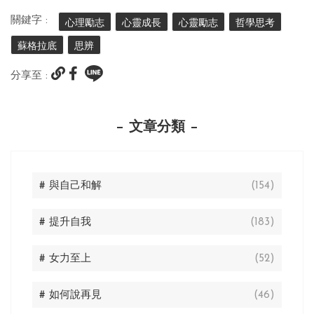
關鍵字 :
心理勵志
心靈成長
心靈勵志
哲學思考
蘇格拉底
思辨
分享至 :
文章分類
# 與自己和解
(154)
# 提升自我
(183)
# 女力至上
(52)
# 如何說再見
(46)