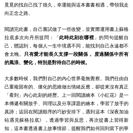
覓覓的找自己找了很久，幸運能與這本書書相遇，帶領我走
向正念之路。
閱讀完此書，自己嘗試做了一些改變，並實際運用書上蘇格
拉底多次向丹所提問：「
此時此刻在哪裡
」的問句提醒自
己，體認到，每個人一生中境遇不同，能找到自己永遠都不
會太晚。
只有愛才能長久支撐一段關係，
度過關係中所有
的風浪、變化，特別是對待自己的時候。
大多數時候，我們對自己的內心世界毫無覺察。我們任由自
己重複固有的、僵化的思維做出情緒反應，卻從來沒有真正
「看到」內心此刻的經歷。上一回閱讀繪本
《小紅花》
是一
本傳遞有關放手、同理以及分享課題的繪本，學習了放手的
真諦；這回在閱讀順序的巧妙安排下，遇到這本
《深夜加油
站遇見蘇格拉底》
，透過學習與反思，再次從書上習得新
知，這本書透過書上故事情節，提醒我們如何回到當下的寧