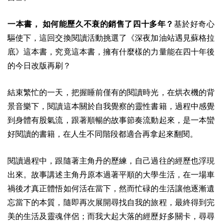
一本書，
如何能歷久不衰的
銷售
了四十多年？
基於好奇心
驅使下，這回交換閱讀活動挑選了《深夜加油站遇見蘇格拉
底》這本書，究竟這本書，擁有什麼樣的力量能在四十年後
的今日改版再刷？
結束繁忙的一天，把握睡前僅有的閱讀時光，在烘衣機的背
景音樂下，閱讀這本關於自我覺察的靈性書籍，過程中感覺
到身體有股氣流，跟著順暢的故事節奏流動起來，是一本蠻
好閱讀的書籍，在人生不同階段都適合再拿起來翻閱。
閱讀過程中，跟隨著主角丹的歷練，自己過往的經歷也浮現
出來。故事講述主角丹原本過著平順的大學生活，在一場車
禍後才真正體悟如何活在當下，然而忙碌的生活讓他逐漸遺
忘當下的本質，隨即再次展開尋找自我的旅程，最終得到完
美的生活及靈魂伴侶；而我大起大落的經歷好多關卡，尋尋