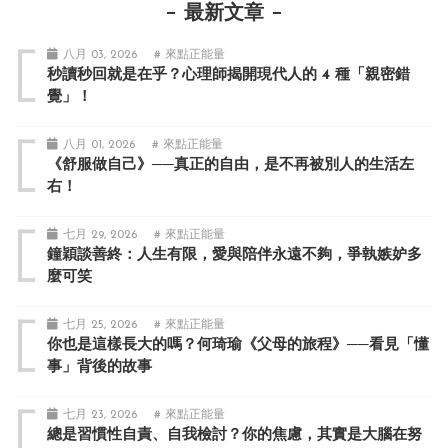
最新文章
八月 03, 2026
# 來點正能量
秒讀秒回就是在乎？心理師揭開現代人的 4 種「親密錯
覺」！
八月 01, 2026
# 來點正能量
《舒服做自己》──真正的自由，是不再被別人的生活左
右！
七月 29, 2026
# 來點正能量
鐘穎談善終：人生有限，愛與陪伴永遠不夠，爭執嫉妒多
麼可笑
七月 25, 2026
# 來點正能量
你也是這樣長大的嗎？何琦瑜《父母的旅程》──看見「懂
事」背後的故事
七月 23, 2026
# 來點正能量
總是習慣性自責、自我檢討？你的焦慮，其實是大腦在努