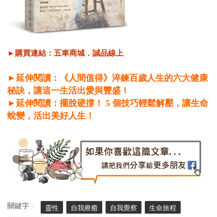
►購買連結：
五車商城
．
誠品線上
►延伸閱讀：《人間值得》淬鍊百歲人生的六大健康
秘訣，讓這一生活出愛與豐盛！
►延伸閱讀：擺脫硬撐！ 5 個技巧輕鬆解壓，讓生命
蛻變，活出美好人生！
關鍵字 :
靈性
自我療癒
自我覺察
生命旅程