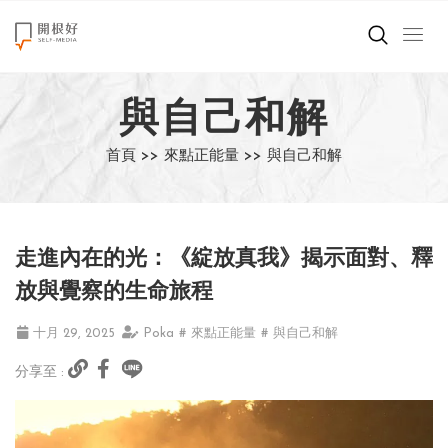
來點正能量
與自己和解
世界在想什麼
首頁 >>
來點正能量 >>
與自己和解
創造美好生活
小孩不是噩夢
走進內在的光：《綻放真我》揭示面對、釋
職場商業經濟
放與覺察的生命旅程
影片專區
十月 29, 2025
Poka
# 來點正能量
# 與自己和解
分享至 :
關於我們