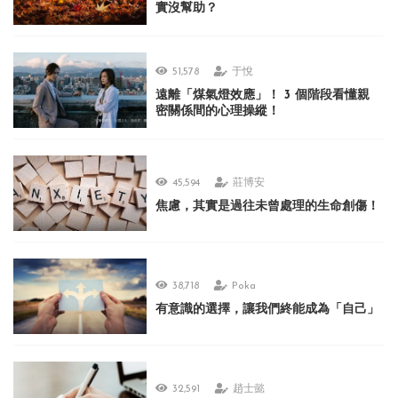
實沒幫助？
51,578
于悅
遠離「煤氣燈效應」！ 3 個階段看懂親
密關係間的心理操縱！
45,594
莊博安
焦慮，其實是過往未曾處理的生命創傷！
38,718
Poka
有意識的選擇，讓我們終能成為「自己」
32,591
趙士懿