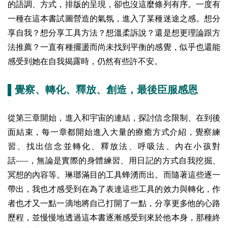
的語調、方式，排版的呈現，卻也沒這麼條列有序。一度有
一種在這本書試圖營造的氣氛，進入了某種迷途之感。想分
享自我？想分享工具方法？想溫柔訴說？還是想更理論跟方
法推薦？一直有種擺盪而尚未找到平衡的感覺，似乎也還能
感受到她在自我揭露時，仍然有些許不安。
▌覺察、轉化、釋放、創造，最後臣服感恩
從第三章開始，進入和宇宙的連結，探討信念限制、在到後
面結束，每一章都開始進入大量的療癒方式介紹，覺察練
習、找出信念並轉化、釋放法、呼吸法、內在小孩對
話‧‧‧‧‧‧，無論是實際的身體練習、用日記的方式自我挖掘、
冥想的內容等。琳瑯滿目的工具蜂湧而出。而隨著這些逐一
帶出，我也才感受到在為了表達這些工具的效力與轉化，作
者也才又一點一滴地將自己打開了一點，分享更多他的心路
歷程，並慢慢地透過這本書逐漸感受到來於他本身，那種終