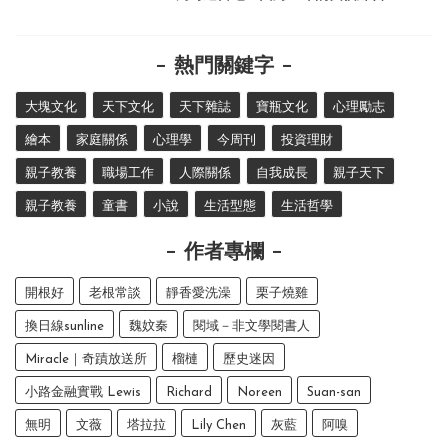
熱門關鍵字
大塊文化
天下文化
天下雜誌
寶瓶文化
心理勵志
繪本
家庭關係
心理學
今周刊
投資理財
親子教養
職場工作
人際關係
自我成長
親子天下
親子教養
童書
小說
生活型態
生活哲學
作者專欄
開根好
老根常談
靜香愛洗澡
栗子燒雞
換日線sunline
魏妏秦
閱域－非文學閱書人
Miracle｜奇蹟放送所
榴槤
歷史迷因
小路金融實戰 Lewis
Richard
Noreen
Suan-san
無明
文薇
塔拉拉
Lily Chen
灰藍
阿嗅