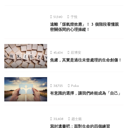
51,590
于悅
遠離「煤氣燈效應」！ 3 個階段看懂親
密關係間的心理操縱！
45,634
莊博安
焦慮，其實是過往未曾處理的生命創傷！
38,725
Poka
有意識的選擇，讓我們終能成為「自己」
32,608
趙士懿
寫封遺書吧：面對生命的四個練習