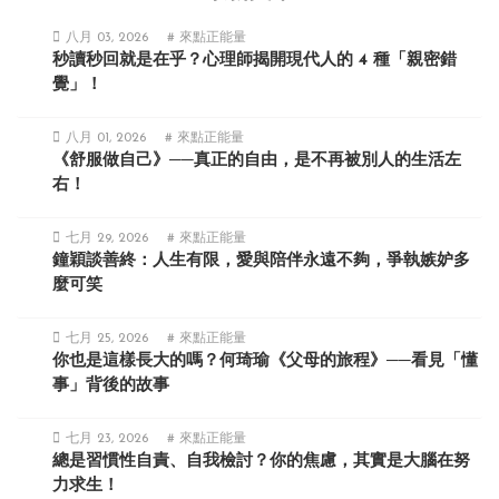
八月 03, 2026
# 來點正能量
秒讀秒回就是在乎？心理師揭開現代人的 4 種「親密錯
覺」！
八月 01, 2026
# 來點正能量
《舒服做自己》──真正的自由，是不再被別人的生活左
右！
七月 29, 2026
# 來點正能量
鐘穎談善終：人生有限，愛與陪伴永遠不夠，爭執嫉妒多
麼可笑
七月 25, 2026
# 來點正能量
你也是這樣長大的嗎？何琦瑜《父母的旅程》──看見「懂
事」背後的故事
七月 23, 2026
# 來點正能量
總是習慣性自責、自我檢討？你的焦慮，其實是大腦在努
力求生！