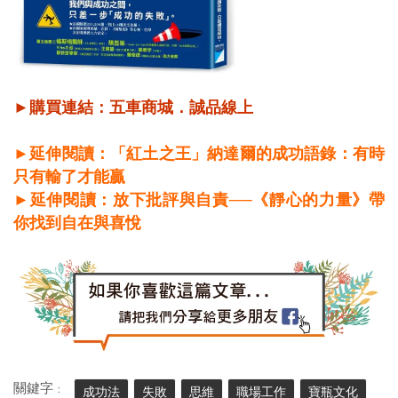
►購買連結：
五車商城
．
誠品線上
►延伸閱讀：「紅土之王」納達爾的成功語錄：有時
只有輸了才能贏
►延伸閱讀：放下批評與自責──《靜心的力量》帶
你找到自在與喜悅
關鍵字 :
成功法
失敗
思維
職場工作
寶瓶文化