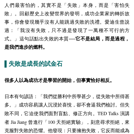
人們最害怕的，其實不是「失敗」本身，而是「害怕失
敗」。回顧歷史上改變世界的發明，成功企業家的轉折故
事，你會發現幾乎沒有人能跳過失敗的洗禮。愛迪生曾說
過：「我沒有失敗，只不過是發現了一萬種不可行的方
式。」這句話點出失敗的本質──
它不是結局，而是過程，
是我們進步的燃料。
▌失敗是成長的試金石
很多人以為成功才是學習的開始，但事實恰好相反。
日本有句諺語：「我們從勝利中所學甚少，從失敗中所得甚
多。」成功容易讓人沉浸於喜悅，卻不會逼我們檢討。但失
TED Talks
敗不同，它迫使我們面對盲點、修正方向。
演講
Jia Jiang
100
者
曾進行「
天拒絕實驗」，刻意尋求拒絕，來
克服對失敗的恐懼。他發現：只要擁抱失敗，它反而能成為