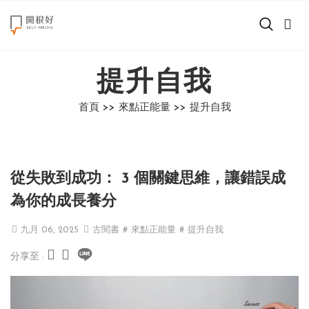
來點正能量
提升自我
世界在想什麼
首頁 >>
來點正能量 >>
提升自我
創造美好生活
小孩不是噩夢
從失敗到成功： 3 個關鍵思維，讓錯誤成
職場商業經濟
為你的成長養分
影片專區
九月 06, 2025
古閱書
# 來點正能量
# 提升自我
分享至 :
關於我們