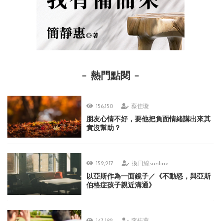
熱門點閱
156,150
蔡佳璇
朋友心情不好，要他把負面情緒講出來其
實沒幫助？
152,217
換日線sunline
以亞斯作為一面鏡子／《不動怒，與亞斯
伯格症孩子親近溝通》