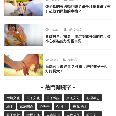
147,182
李佳燕
孩子真的有過動症嗎？還是只是周遭沒有
引起他們興趣的事物？
126,821
老根常談
喜愛貝果、司康、甜甜圈或可頌的你，請
小心黏黏的麩質蛋白質
88,019
尚瑞君
尚瑞君：做好這 7 件事，陪伴孩子一起
好好長大！
熱門關鍵字
大塊文化
天下文化
天下雜誌
寶瓶文化
心理勵志
繪本
家庭關係
心理學
今周刊
投資理財
親子教養
職場工作
人際關係
自我成長
親子天下