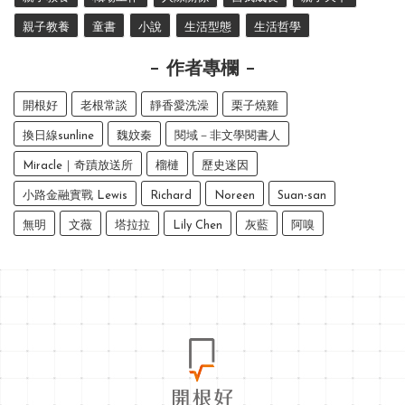
親子教養
童書
小說
生活型態
生活哲學
作者專欄
開根好
老根常談
靜香愛洗澡
栗子燒雞
換日線sunline
魏妏秦
閱域－非文學閱書人
Miracle｜奇蹟放送所
榴槤
歷史迷因
小路金融實戰 Lewis
Richard
Noreen
Suan-san
無明
文薇
塔拉拉
Lily Chen
灰藍
阿嗅