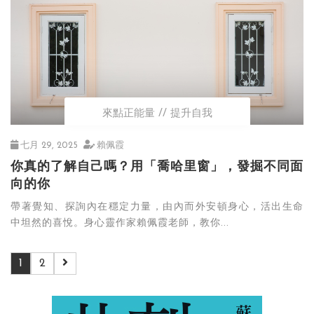
來點正能量
提升自我
七月 29, 2025
賴佩霞
你真的了解自己嗎？用「喬哈里窗」，發掘不同面
向的你
帶著覺知、探詢內在穩定力量，由內而外安頓身心，活出生命
中坦然的喜悅。身心靈作家賴佩霞老師，教你...
1
2