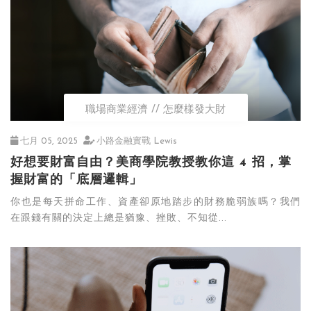
職場商業經濟
怎麼樣發大財
七月 05, 2025
小路金融實戰 Lewis
好想要財富自由？美商學院教授教你這 4 招，掌
握財富的「底層邏輯」
你也是每天拼命工作、資產卻原地踏步的財務脆弱族嗎？我們
在跟錢有關的決定上總是猶豫、挫敗、不知從...