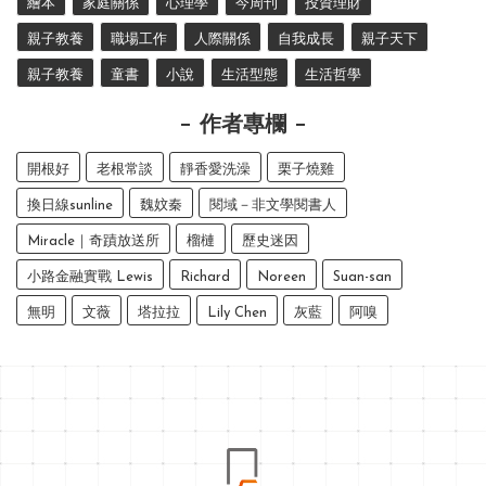
繪本
家庭關係
心理學
今周刊
投資理財
親子教養
職場工作
人際關係
自我成長
親子天下
親子教養
童書
小說
生活型態
生活哲學
作者專欄
開根好
老根常談
靜香愛洗澡
栗子燒雞
換日線sunline
魏妏秦
閱域－非文學閱書人
Miracle｜奇蹟放送所
榴槤
歷史迷因
小路金融實戰 Lewis
Richard
Noreen
Suan-san
無明
文薇
塔拉拉
Lily Chen
灰藍
阿嗅