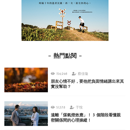
熱門點閱
156,298
蔡佳璇
朋友心情不好，要他把負面情緒講出來其
實沒幫助？
51,578
于悅
遠離「煤氣燈效應」！ 3 個階段看懂親
密關係間的心理操縱！