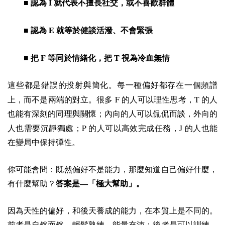
I
■ 認為
就代表不擅長社交，或不喜歡群體
E
■ 認為
就等於健談活潑、不會緊張
F
■ 把
等同於情緒化，把 T 視為冷血無情
這些都是錯誤的投射與簡化。每一種偏好都存在一個頻譜
F
T
上，而不是兩端的對立。很多
的人可以理性思考，
的人
也能有深刻的同理與關懷；內向的人可以侃侃而談，外向的
P
J
人也需要沉靜獨處；
的人可以高效完成任務，
的人也能
在變局中保持彈性。
你可能會問：既然偏好不是能力，那麼知道自己偏好什麼，
有什麼幫助？
答案是—「極大幫助」。
因為天性的偏好，和後天養成的能力，在本質上是不同的。
前者是自然而然、輕鬆熟練、能量充沛；後者是可以訓練，