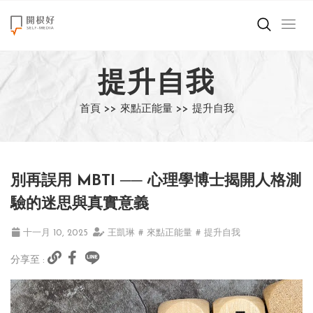
來點正能量
提升自我
世界在想什麼
首頁 >>
來點正能量 >>
提升自我
創造美好生活
小孩不是噩夢
別再誤用 MBTI ── 心理學博士揭開人格測
職場商業經濟
驗的迷思與真實意義
影片專區
十一月 10, 2025
王凱琳
# 來點正能量
# 提升自我
分享至 :
關於我們