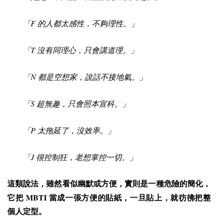
F
「
的人都太感性，不夠理性。」
T
「
沒有同理心，只會講道理。」
N
「
都是空想家，說話不接地氣。」
S
「
超無趣，只會照本宣科。」
P
「
太拖延了，沒效率。」
J
「
很控制狂，老想掌控一切。」
這類說法，雖然看似幽默或方便，實則是一種危險的簡化，
MBTI
它把
當成一張方便的貼紙，一旦貼上，就彷彿把整
個人定型。