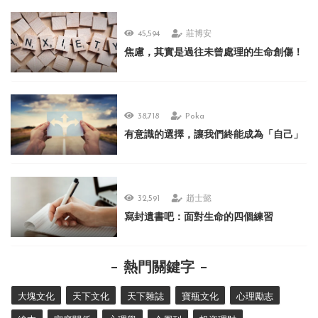
45,594
莊博安
焦慮，其實是過往未曾處理的生命創傷！
38,718
Poka
有意識的選擇，讓我們終能成為「自己」
32,591
趙士懿
寫封遺書吧：面對生命的四個練習
熱門關鍵字
大塊文化
天下文化
天下雜誌
寶瓶文化
心理勵志