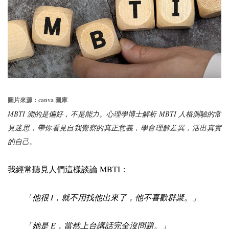
canva
圖片來源：
圖庫
MBTI
MBTI
測的是偏好，不是能力。心理學博士解析
人格測驗的常
見迷思，帶你看見自我覺察的真正意義，學會理解差異，活出真實
的自己。
MBTI
我經常聽見人們這樣談論
：
I
「他很
，就不用找他出來了，他不喜歡群聚。」
E
「她是
，當然上台講話完全沒問題。」