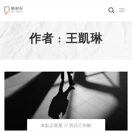
來點正能量
作者 : 王凱琳
世界在想什麼
創造美好生活
小孩不是噩夢
職場商業經濟
影片專區
關於我們
來點正能量
與自己和解