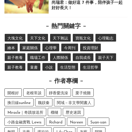
尚瑞君：做好這 7 件事，陪伴孩子一起
好好長大！
熱門關鍵字
大塊文化
天下文化
天下雜誌
寶瓶文化
心理勵志
繪本
家庭關係
心理學
今周刊
投資理財
親子教養
職場工作
人際關係
自我成長
親子天下
親子教養
童書
小說
生活型態
生活哲學
作者專欄
開根好
老根常談
靜香愛洗澡
栗子燒雞
換日線sunline
魏妏秦
閱域－非文學閱書人
Miracle｜奇蹟放送所
榴槤
歷史迷因
小路金融實戰 Lewis
Richard
Noreen
Suan-san