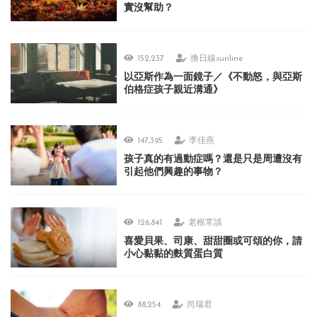
實沒幫助？
152,237
換日線sunline
以亞斯作為一面鏡子／《不動怒，與亞斯
伯格症孩子親近溝通》
147,395
李佳燕
孩子真的有過動症嗎？還是只是周遭沒有
引起他們興趣的事物？
126,841
老根常談
喜愛貝果、司康、甜甜圈或可頌的你，請
小心黏黏的麩質蛋白質
88,254
尚瑞君