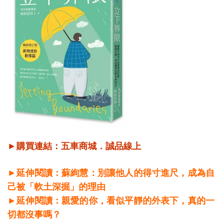
►購買連結：
五車商城
．
誠品線上
►延伸閱讀：蘇絢慧：別讓他人的得寸進尺，成為自
己被「軟土深掘」的理由
►延伸閱讀：親愛的你，看似平靜的外表下，真的一
切都沒事嗎？