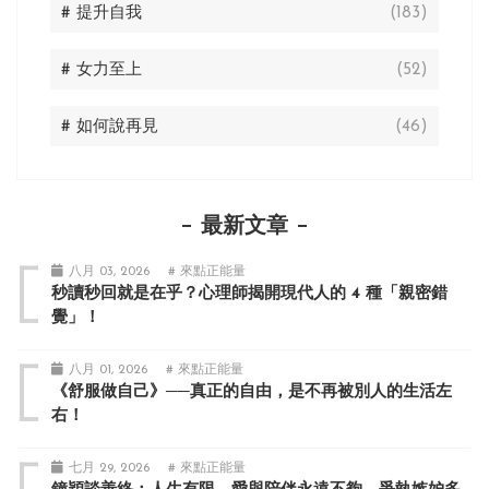
# 提升自我
(183)
# 女力至上
(52)
# 如何說再見
(46)
最新文章
八月 03, 2026
# 來點正能量
秒讀秒回就是在乎？心理師揭開現代人的 4 種「親密錯
覺」！
八月 01, 2026
# 來點正能量
《舒服做自己》──真正的自由，是不再被別人的生活左
右！
七月 29, 2026
# 來點正能量