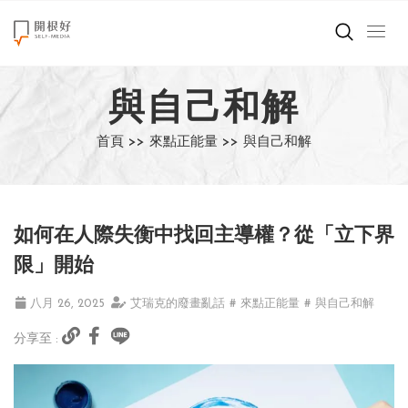
來點正能量
與自己和解
世界在想什麼
首頁 >>
來點正能量 >>
與自己和解
創造美好生活
小孩不是噩夢
如何在人際失衡中找回主導權？從「立下界
職場商業經濟
限」開始
影片專區
八月 26, 2025
艾瑞克的廢畫亂話
# 來點正能量
# 與自己和解
分享至 :
關於我們