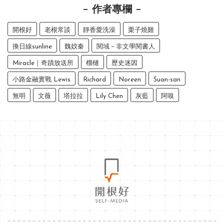
作者專欄
開根好
老根常談
靜香愛洗澡
栗子燒雞
換日線sunline
魏妏秦
閱域－非文學閱書人
Miracle｜奇蹟放送所
榴槤
歷史迷因
小路金融實戰 Lewis
Richard
Noreen
Suan-san
無明
文薇
塔拉拉
Lily Chen
灰藍
阿嗅