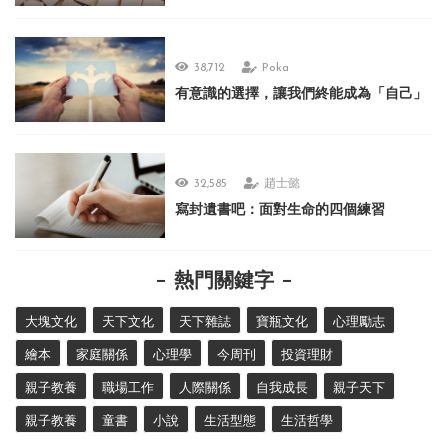
38,712
Poka
有意識的選擇，讓我們終能成為「自己」
32,585
趙士懿
寫封遺書吧：面對生命的四個練習
熱門關鍵字
大塊文化
天下文化
天下雜誌
寶瓶文化
心理勵志
繪本
家庭關係
心理學
今周刊
投資理財
親子教養
職場工作
人際關係
自我成長
親子天下
親子教養
童書
小說
生活型態
生活哲學