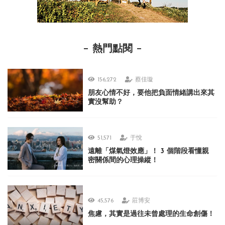
熱門點閱
156,272
蔡佳璇
朋友心情不好，要他把負面情緒講出來其
實沒幫助？
51,571
于悅
遠離「煤氣燈效應」！ 3 個階段看懂親
密關係間的心理操縱！
45,576
莊博安
焦慮，其實是過往未曾處理的生命創傷！