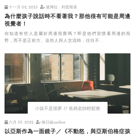
十一月 02, 2023
黛博拉．利普斯基
為什麼孩子說話時不看著我？那他很有可能是周邊
視覺者！
你知道有些人是屬於周邊視覺嗎？即是他們習慣看周邊的視
野，而不是正前方。這些人與人交流時，往往不...
小孩不是噩夢
爸媽老師輕鬆教
六月 07, 2022
換日線sunline
以亞斯作為一面鏡子／《不動怒，與亞斯伯格症孩