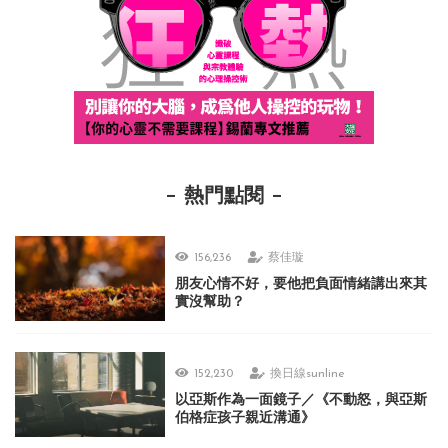
熱門點閱
156,236
蔡佳璇
朋友心情不好，要他把負面情緒講出來其
實沒幫助？
152,230
換日線sunline
以亞斯作為一面鏡子／《不動怒，與亞斯
伯格症孩子親近溝通》