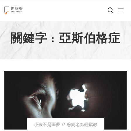
來點正能量
關鍵字 : 亞斯伯格症
世界在想什麼
創造美好生活
小孩不是噩夢
職場商業經濟
影片專區
關於我們
小孩不是噩夢
爸媽老師輕鬆教