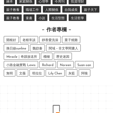
繪本
家庭關係
心理學
今周刊
投資理財
親子教養
職場工作
人際關係
自我成長
親子天下
親子教養
童書
小說
生活型態
生活哲學
作者專欄
開根好
老根常談
靜香愛洗澡
栗子燒雞
換日線sunline
魏妏秦
閱域－非文學閱書人
Miracle｜奇蹟放送所
榴槤
歷史迷因
小路金融實戰 Lewis
Richard
Noreen
Suan-san
無明
文薇
塔拉拉
Lily Chen
灰藍
阿嗅