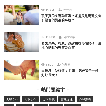
147,325
李佳燕
孩子真的有過動症嗎？還是只是周遭沒有
引起他們興趣的事物？
126,830
老根常談
喜愛貝果、司康、甜甜圈或可頌的你，請
小心黏黏的麩質蛋白質
88,170
尚瑞君
尚瑞君：做好這 7 件事，陪伴孩子一起
好好長大！
熱門關鍵字
大塊文化
天下文化
天下雜誌
寶瓶文化
心理勵志