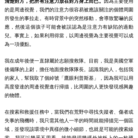
清楚對方，把所有注意力放在對方身上而已。
因為主要使用
的是周邊視覺，我們的注意力很容易被應該關注的個體周圍
所發生的事拉走。有時背景中的突然移動，會導致驚嚇的反
應，然後這個孩子可能會被誤認為是注意力有缺陷的過動
兒。事實上，如果利用得當，以周邊視覺為主要視覺可以成
為一項優點。
我在成年後便一直隸屬於志願搜救隊。目前，我是美國空軍
後備隊的上尉，擔任地面搜救隊隊長。認識我的人，包括我
的家人，幫我取了個綽號「鷹眼利普斯基」，因為我可以用
高度發達的周邊視覺進行掃描，比周圍的人更快發現感興趣
的物體。
在搜索和救援任務中，當我們在荒野中尋找失蹤者、傷者或
失事的飛機時，我只需其他人一半的時間就能掃描完一個區
域，並發現該環境中異樣的微小細節，也就是可能的搜索線
索。我可以幾乎不用看，就能發現幾碼外地板上的一枚硬