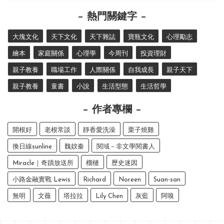
熱門關鍵字
大塊文化
天下文化
天下雜誌
寶瓶文化
心理勵志
繪本
家庭關係
心理學
今周刊
投資理財
親子教養
職場工作
人際關係
自我成長
親子天下
親子教養
童書
小說
生活型態
生活哲學
作者專欄
開根好
老根常談
靜香愛洗澡
栗子燒雞
換日線sunline
魏妏秦
閱域－非文學閱書人
Miracle｜奇蹟放送所
榴槤
歷史迷因
小路金融實戰 Lewis
Richard
Noreen
Suan-san
無明
文薇
塔拉拉
Lily Chen
灰藍
阿嗅