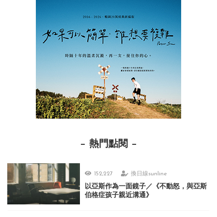
熱門點閱
152,227
換日線sunline
以亞斯作為一面鏡子／《不動怒，與亞斯
伯格症孩子親近溝通》