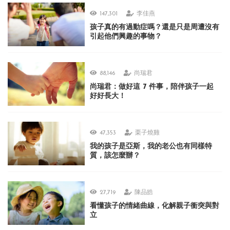
147,301
李佳燕
孩子真的有過動症嗎？還是只是周遭沒有
引起他們興趣的事物？
88,146
尚瑞君
尚瑞君：做好這 7 件事，陪伴孩子一起
好好長大！
47,353
栗子燒雞
我的孩子是亞斯，我的老公也有同樣特
質，該怎麼辦？
27,719
陳品皓
看懂孩子的情緒曲線，化解親子衝突與對
立