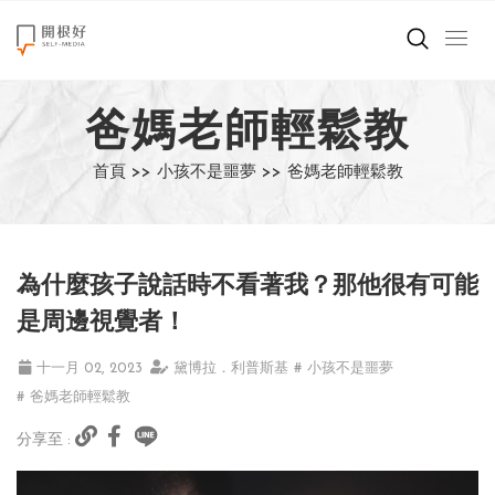
來點正能量
爸媽老師輕鬆教
世界在想什麼
首頁 >>
小孩不是噩夢 >>
爸媽老師輕鬆教
創造美好生活
小孩不是噩夢
為什麼孩子說話時不看著我？那他很有可能
職場商業經濟
是周邊視覺者！
影片專區
十一月 02, 2023
黛博拉．利普斯基
# 小孩不是噩夢
# 爸媽老師輕鬆教
關於我們
分享至 :