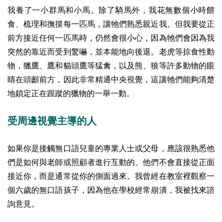
我養了一小群馬和小馬。除了騎馬外，我花無數個小時餵
食、梳理和撫摸每一匹馬，讓牠們熟悉親近我。但我要從正
前方接近任何一匹馬時，仍然會很小心，因為牠們會因為我
突然的靠近而受到驚嚇，並本能地向後退。老虎等掠食性動
物，獵鷹、鷹和貓頭鷹等猛禽，以及熊、狼等許多動物的眼
睛在頭顱前方，因此非常精通中央視覺，這讓牠們能夠清楚
地鎖定正在跟蹤的獵物的一舉一動。
受周邊視覺主導的人
如果你是接觸無口語兒童的專業人士或父母，應該很熟悉他
們是如何與老師或照顧者進行互動的。他們不會直接從正面
接近你，而是通常從你的側面過來。我曾經在教室裡觀察一
個六歲的無口語孩子，因為他在學校經常崩潰，我被找來諮
詢意見。