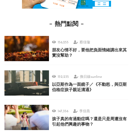
熱門點閱
156,255
蔡佳璇
朋友心情不好，要他把負面情緒講出來其
實沒幫助？
152,235
換日線sunline
以亞斯作為一面鏡子／《不動怒，與亞斯
伯格症孩子親近溝通》
147,356
李佳燕
孩子真的有過動症嗎？還是只是周遭沒有
引起他們興趣的事物？