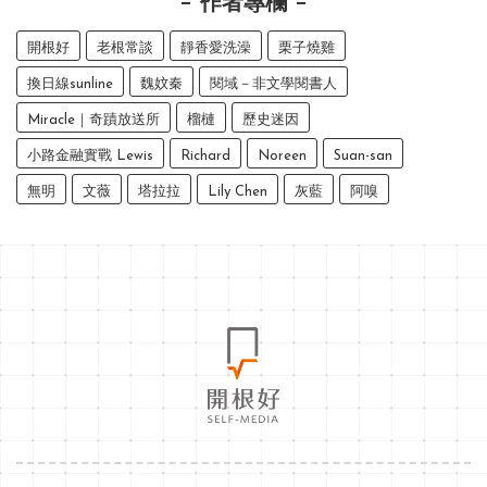
作者專欄
開根好
老根常談
靜香愛洗澡
栗子燒雞
換日線sunline
魏妏秦
閱域－非文學閱書人
Miracle｜奇蹟放送所
榴槤
歷史迷因
小路金融實戰 Lewis
Richard
Noreen
Suan-san
無明
文薇
塔拉拉
Lily Chen
灰藍
阿嗅