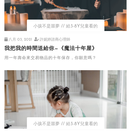
小孩不是噩夢
給3-8Y兒童看的
八月 03, 2021
許妮婷諮商心理師
我把我的時間送給你—《魔法十年屋》
用一年壽命來交易物品的十年保存，你願意嗎？
小孩不是噩夢
給3-8Y兒童看的