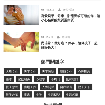
126,833
老根常談
喜愛貝果、司康、甜甜圈或可頌的你，請
小心黏黏的麩質蛋白質
88,201
尚瑞君
尚瑞君：做好這 7 件事，陪伴孩子一起
好好長大！
熱門關鍵字
大塊文化
天下文化
天下雜誌
寶瓶文化
心理勵志
繪本
家庭關係
心理學
今周刊
投資理財
親子教養
職場工作
人際關係
自我成長
親子天下
親子教養
童書
小說
生活型態
生活哲學