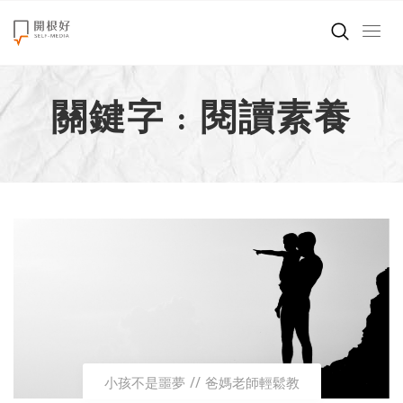
來點正能量
關鍵字 : 閱讀素養
世界在想什麼
創造美好生活
小孩不是噩夢
職場商業經濟
影片專區
關於我們
小孩不是噩夢
爸媽老師輕鬆教