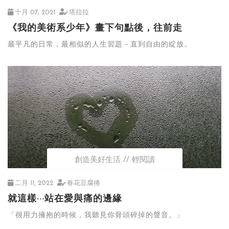
十月 07, 2021
塔拉拉
《我的美術系少年》畫下句點後，往前走
最平凡的日常，最相似的人生習題－直到自由的綻放。
創造美好生活
輕閱讀
二月 11, 2022
春花豆腐捲
就這樣···站在愛與痛的邊緣
「很用力擁抱的時候，我聽見你骨頭碎掉的聲音。」