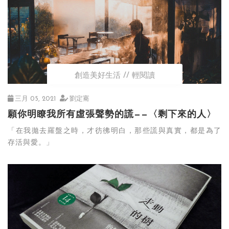
創造美好生活
輕閱讀
三月 05, 2021
劉定騫
願你明瞭我所有虛張聲勢的謊——〈剩下來的人〉
「在我拋去羅盤之時，才彷彿明白，那些謊與真實，都是為了
存活與愛。」