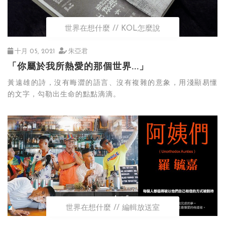
世界在想什麼
KOL怎麼說
十月 05, 2021
朱亞君
「你屬於我所熱愛的那個世界...」
黃遠雄的詩，沒有晦澀的語言、沒有複雜的意象，用淺顯易懂
的文字，勾勒出生命的點點滴滴。
世界在想什麼
編輯放送室