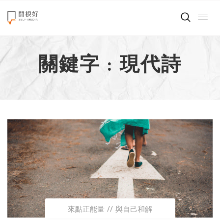
來點正能量
關鍵字 : 現代詩
世界在想什麼
創造美好生活
小孩不是噩夢
職場商業經濟
影片專區
關於我們
來點正能量
與自己和解