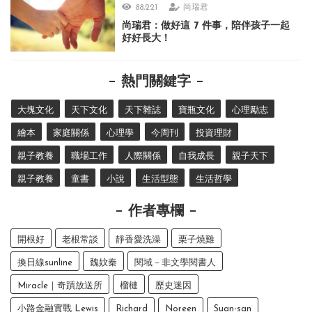
88,221
尚瑞君
尚瑞君：做好這 7 件事，陪伴孩子一起
好好長大！
熱門關鍵字
大塊文化
天下文化
天下雜誌
寶瓶文化
心理勵志
繪本
家庭關係
心理學
今周刊
投資理財
親子教養
職場工作
人際關係
自我成長
親子天下
親子教養
童書
小說
生活型態
生活哲學
作者專欄
開根好
老根常談
靜香愛洗澡
栗子燒雞
換日線sunline
魏妏秦
閱域－非文學閱書人
Miracle｜奇蹟放送所
榴槤
歷史迷因
小路金融實戰 Lewis
Richard
Noreen
Suan-san