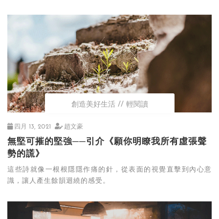
創造美好生活
輕閱讀
四月 13, 2021
趙文豪
無堅可摧的堅強──引介《願你明瞭我所有虛張聲
勢的謊》
這些詩就像一根根隱隱作痛的針，從表面的視覺直擊到內心意
識，讓人產生餘韻迴繞的感受。