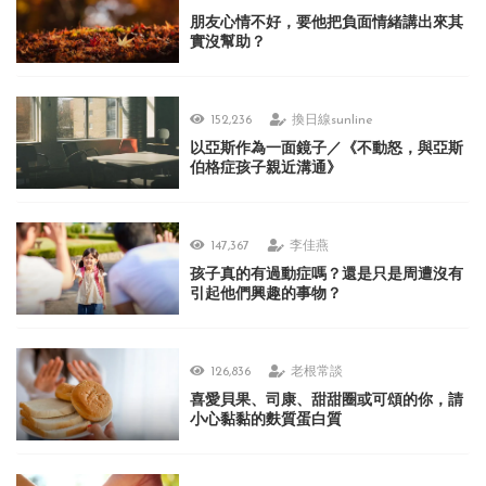
朋友心情不好，要他把負面情緒講出來其
實沒幫助？
152,236
換日線sunline
以亞斯作為一面鏡子／《不動怒，與亞斯
伯格症孩子親近溝通》
147,367
李佳燕
孩子真的有過動症嗎？還是只是周遭沒有
引起他們興趣的事物？
126,836
老根常談
喜愛貝果、司康、甜甜圈或可頌的你，請
小心黏黏的麩質蛋白質