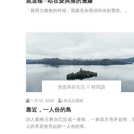
就這樣···站在愛與痛的邊緣
「很用力擁抱的時候，我聽見你骨頭碎掉的聲音。」
創造美好生活
輕閱讀
一月 01, 2022
春花豆腐捲
靠近，一人份的島
詩人劉梅玉將自己活成一座島，一座當月亮升起時，
上的草原會亮起的一人份的島。