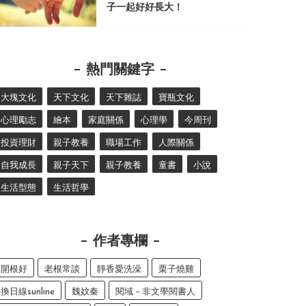
子一起好好長大！
熱門關鍵字
大塊文化
天下文化
天下雜誌
寶瓶文化
心理勵志
繪本
家庭關係
心理學
今周刊
投資理財
親子教養
職場工作
人際關係
自我成長
親子天下
親子教養
童書
小說
生活型態
生活哲學
作者專欄
開根好
老根常談
靜香愛洗澡
栗子燒雞
換日線sunline
魏妏秦
閱域－非文學閱書人