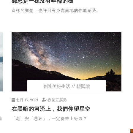
鄉愁是一棵沒有年輪的樹
這樣的鄉愁，也許只有身處異地的你能感受。
創造美好生活
輕閱讀
七月 13, 2021
春花豆腐捲
在黑暗的河流上，我們仰望星空
背
「老」與「悲哀」，一定得畫上等號？