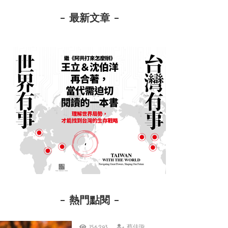
最新文章
熱門點閱
156,293
蔡佳璇