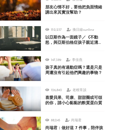
朋友心情不好，要他把負面情緒
講出來其實沒幫助？
152,237
換日線sunline
以亞斯作為一面鏡子／《不動
怒，與亞斯伯格症孩子親近溝
通》
147,389
李佳燕
孩子真的有過動症嗎？還是只是
周遭沒有引起他們興趣的事物？
126,840
老根常談
喜愛貝果、司康、甜甜圈或可頌
的你，請小心黏黏的麩質蛋白質
88,245
尚瑞君
尚瑞君：做好這 7 件事，陪伴孩