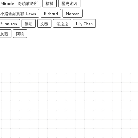
Miracle｜奇蹟放送所
榴槤
歷史迷因
小路金融實戰 Lewis
Richard
Noreen
Suan-san
無明
文薇
塔拉拉
Lily Chen
灰藍
阿嗅