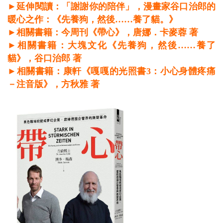
​►延伸閱讀：「謝謝你的陪伴」，漫畫家谷口治郎的
暖心之作：《先養狗，然後……養了貓。》
►相關書籍：今周刊《帶心》，唐娜．卡麥蓉 著
►相關書籍：大塊文化《先養狗，然後……養了
貓》，谷口治郎 著
​►相關書籍：康軒《嘎嘎的光照書3：小心身體疼痛
－注音版》，方秋雅 著