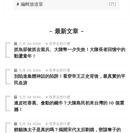
# 編輯放送室
(71)
最新文章
八月 04, 2026
# 世界在想什麼
抓魚卻被抓去當兵、大陳幣一夕失效！大陳長者回憶中的
動盪童年！
七月 30, 2026
# 世界在想什麼
別陷進集體神話的陷阱！看穿帝王正史背後，最真實的平
民血淚
七月 28, 2026
# 世界在想什麼
連皮吃香蕉、會動的鐵牛？大陳島民初來台灣的 10 個震
撼！
七月 24, 2026
# 世界在想什麼
貍貓換太子是真的嗎？揭開宋代太后劉娥，密謀奪子的