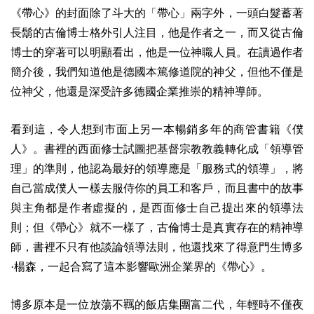
《帶心》的封面除了斗大的「帶心」兩字外，一頭白髮蓄著
長鬍的古倫博士格外引人注目，他是作者之一，而又從古倫
博士的穿著可以明顯看出，他是一位神職人員。在讀過作者
簡介後，我們知道他是德國本篤修道院的神父，但他不僅是
位神父，他還是深受許多德國企業推崇的精神導師。
看到這，令人想到市面上另一本暢銷多年的商管書籍《僕
人》。書裡的西面修士試圖把基督宗教教義轉化成「領導管
理」的準則，他認為最好的領導應是「服務式的領導」，將
自己當成僕人一樣去服侍你的員工和客戶，而且書中的故事
與主角都是作者虛擬的，是西面修士自己提出來的領導法
則；但《帶心》就不一樣了，古倫博士是真實存在的精神導
師，書裡不只有他談論領導法則，他還找來了得意門生博多
·楊森，一起合寫了這本影響歐洲企業界的《帶心》。
博多原本是一位放蕩不羈的飯店集團富二代，年輕時不僅夜