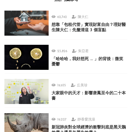
62,742
陳大仁
想靠「包租代管」實現財富自由？理財醫
生陳大仁：先釐清這 3 個盲點
23,826
朱亞君
「哈哈哈，我好想死 ... 」的背後：微笑
憂鬱
19,935
丘美珍
大家眼中的天才：影響唐鳳至今的二十本
書
19,227
靜香愛洗澡
新冠肺炎對全球經濟的衝擊到底是黑天鵝