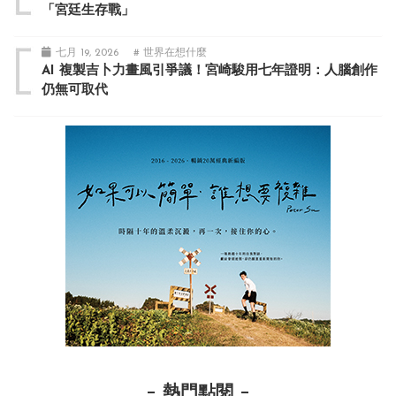
「宮廷生存戰」
七月 19, 2026
# 世界在想什麼
AI 複製吉卜力畫風引爭議！宮崎駿用七年證明：人腦創作
仍無可取代
熱門點閱