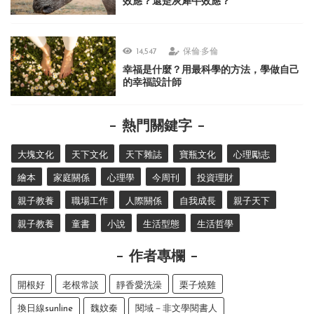
效應？還是灰犀牛效應？
14,547
保倫·多倫
幸福是什麼？用最科學的方法，學做自己
的幸福設計師
熱門關鍵字
大塊文化
天下文化
天下雜誌
寶瓶文化
心理勵志
繪本
家庭關係
心理學
今周刊
投資理財
親子教養
職場工作
人際關係
自我成長
親子天下
親子教養
童書
小說
生活型態
生活哲學
作者專欄
開根好
老根常談
靜香愛洗澡
栗子燒雞
換日線sunline
魏妏秦
閱域－非文學閱書人