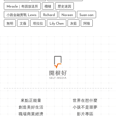
Miracle｜奇蹟放送所
榴槤
歷史迷因
小路金融實戰 Lewis
Richard
Noreen
Suan-san
無明
文薇
塔拉拉
Lily Chen
灰藍
阿嗅
來點正能量
世界在想什麼
創造美好生活
小孩不是噩夢
職場商業經濟
影片專區