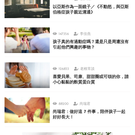
以亞斯作為一面鏡子／《不動怒，與亞斯
伯格症孩子親近溝通》
147356
李佳燕
孩子真的有過動症嗎？還是只是周遭沒有
引起他們興趣的事物？
126833
老根常談
喜愛貝果、司康、甜甜圈或可頌的你，請
小心黏黏的麩質蛋白質
88200
尚瑞君
尚瑞君：做好這 7 件事，陪伴孩子一起
好好長大！