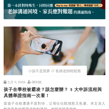
小孩不是噩夢
爸媽老師輕鬆教
七月 11, 2026
陳利銘
孩子在學校被霸凌？該怎麼辦？ 5 大申訴流程與
具體舉證指南一次看！
當孩子在校遭遇不當對待，父母往往既憤怒又焦慮。本文深入