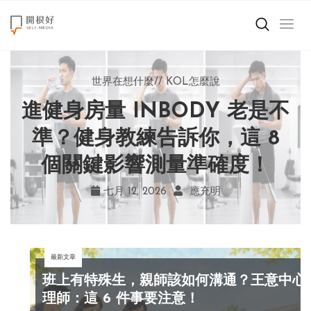
來點正能量
世界在想什麼
世界在想什麼
來點正能量
來點正能量
//
//
//
//
地球村發生的事
與自己和解
KOL怎麼說
女力至上
世界在想什麼
進健身房量 INBODY 老是不
AI 複製吉卜力畫風引爭議！
別讓過去的榮耀嘲笑現在！
改變不用驚天動地！《米娜
創造美好生活
宮崎駿用七年證明：人腦創
學會捨棄獎盃，活出當下的
家的星期六》看小女孩如何
準？健身教練告訴你，這 8
小孩不是噩夢
個關鍵影響測量準確度！
勇敢跨出第一步
作仍無可取代
真實幸福
職場商業經濟
七月 19, 2026
七月 17, 2026
七月 22, 2026
七月 12, 2026
亞瑟．布魯克斯
菲利浦．科特勒
不正田心
應充明
影片專區
最新文章
關於我們
班上有特殊生，親師該如何溝通？王意中心
理師：這 6 件事要注意！