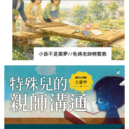
小孩不是噩夢//爸媽老師輕鬆教