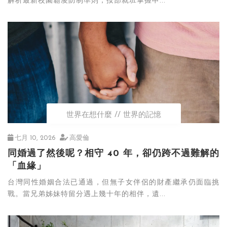
解析最新校園霸凌防制準則，按部就班掌握申...
世界在想什麼
世界的記憶
七月 10, 2026
高愛倫
同婚過了然後呢？相守 40 年，卻仍跨不過難解的
「血緣」
台灣同性婚姻合法已通過，但無子女伴侶的財產繼承仍面臨挑
戰。當兄弟姊妹特留分遇上幾十年的相伴，遺...