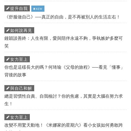
提升自我
NEW
《舒服做自己》──真正的自由，是不再被別人的生活左右！
如何說再見
鐘穎談善終：人生有限，愛與陪伴永遠不夠，爭執嫉妒多麼可
笑
女力至上
你也是這樣長大的嗎？何琦瑜《父母的旅程》──看見「懂事」
背後的故事
與自己和解
總是習慣性自責、自我檢討？你的焦慮，其實是大腦在努力求
生！
女力至上
改變不用驚天動地！《米娜家的星期六》看小女孩如何勇敢跨