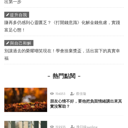
出第一步
提升自我
賺再多仍感到心靈匱乏？《打開錢意識》化解金錢焦慮，實踐
富足心態！
與自己和解
別讓過去的榮耀嘲笑現在！學會捨棄獎盃，活出當下的真實幸
福
熱門點閱
156253
蔡佳璇
朋友心情不好，要他把負面情緒講出來其
實沒幫助？
152235
換日線sunline