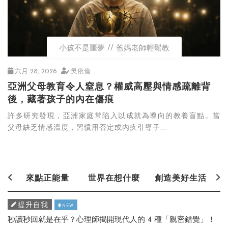
小孩不是噩夢
爸媽老師輕鬆教
六月 28, 2026
吳依倫
亞洲父母教育令人窒息？權威高壓與情感疏離背
後，藏著孩子的內在傷痕
許多研究發現，亞洲家庭常陷入以成就為導向的教養盲點。當
父母缺乏情感溫度，習慣用否定或內疚引導子...
來點正能量
世界在想什麼
創造美好生活
提升自我
NEW
秒讀秒回就是在乎？心理師揭開現代人的 4 種「親密錯覺」！