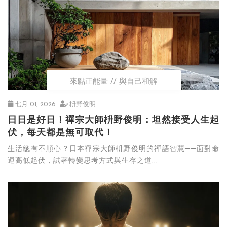
來點正能量
與自己和解
七月 01, 2026
枡野俊明
日日是好日！禪宗大師枡野俊明：坦然接受人生起
伏，每天都是無可取代！
生活總有不順心？日本禪宗大師枡野俊明的禪語智慧──面對命
運高低起伏，試著轉變思考方式與生存之道...