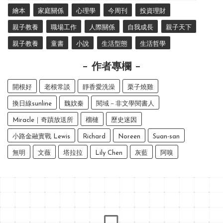
繪本
家庭關係
心理學
今周刊
投資理財
親子教養
職場工作
人際關係
自我成長
親子天下
親子教養
童書
小說
生活型態
生活哲學
作者專欄
開根好
老根常談
靜香愛洗澡
栗子燒雞
換日線sunline
魏妏秦
閱域－非文學閱書人
Miracle｜奇蹟放送所
榴槤
歷史迷因
小路金融實戰 Lewis
Richard
Noreen
Suan-san
無明
文薇
塔拉拉
Lily Chen
灰藍
阿嗅