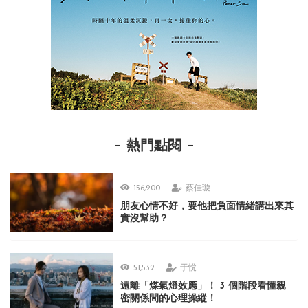
熱門點閱
156,200
蔡佳璇
朋友心情不好，要他把負面情緒講出來其
實沒幫助？
51,532
于悅
遠離「煤氣燈效應」！ 3 個階段看懂親
密關係間的心理操縱！