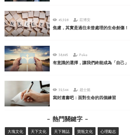
45,528
莊博安
焦慮，其實是過往未曾處理的生命創傷！
38,695
Poka
有意識的選擇，讓我們終能成為「自己」
32,544
趙士懿
寫封遺書吧：面對生命的四個練習
熱門關鍵字
大塊文化
天下文化
天下雜誌
寶瓶文化
心理勵志