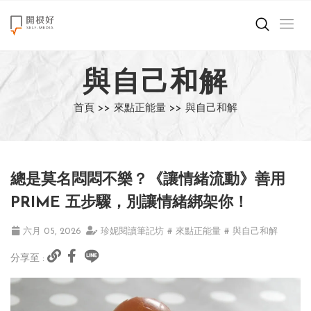
來點正能量
與自己和解
世界在想什麼
首頁 >>
來點正能量 >>
與自己和解
創造美好生活
小孩不是噩夢
總是莫名悶悶不樂？《讓情緒流動》善用
職場商業經濟
PRIME 五步驟，別讓情緒綁架你！
影片專區
六月 05, 2026
珍妮閱讀筆記坊
# 來點正能量
# 與自己和解
分享至 :
關於我們