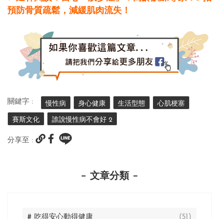
預防骨質疏鬆，減緩肌肉流失！
關鍵字 :
慢性病
身心健康
生活型態
心肌梗塞
賽斯文化
誰說慢性病不會好 2
分享至 :
文章分類
# 吃得安心動得健康
(51)