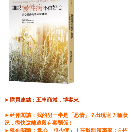
►購買連結：
五車商城
．
博客來
3
►延伸閱讀：我的另一半是「恐情」？出現這
種狀
況，盡快遠離這段有毒關係！
5
►延伸閱讀：當心「肌少症」！高齡訓練專家：
招