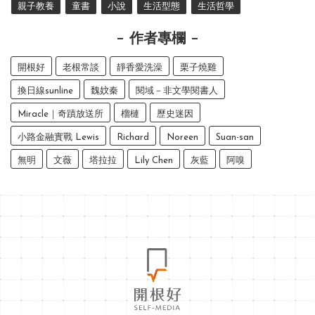
親子教養
童書
小說
生活型態
生活哲學
作者專欄
開根好
老根常談
靜香愛洗澡
栗子燒雞
換日線sunline
魏妏秦
閱域－非文學閱書人
Miracle｜奇蹟放送所
榴槤
歷史迷因
小路金融實戰 Lewis
Richard
Noreen
Suan-san
無明
文薇
塔拉拉
Lily Chen
灰藍
阿嗅