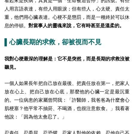
看起來是疾病，其實是一個「生命被迫暫停」的訊號。有些
人用言語表達，有些人用眼淚；但有些人，心太硬、責任太
重，他們用心臟表達。心梗不是懲罰，而是一種終於可以休
息的停頓。
對當事人的靈魂來說，它有時甚至是溫柔的。
▌心臟長期的求救，卻被視而不見
我對心梗最深的理解是：它不是突然，而是長期的求救沒被
聽見。
一個人如果長年把自己放在最後、把責任放在第一，把家人
放在心上、把自己放在心底，那麼他的心臟一定是最沉重
的。一位病患的家屬曾問我：「許醫師，我爸爸為什麼會心
肌梗塞？他平常不抽菸、不喝酒，也很注意飲食。」我看著
他說：「因為他太會忍了。」
忍責任、忍委屈、忍恐懼、忍家人對他的依賴、忍他自己不