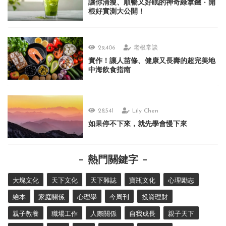
讓你清瘦、順暢又好眠的神奇綠拿鐵 ‧ 開
根好實測大公開！
29,406
老根常談
實作！讓人苗條、健康又長壽的超完美地
中海飲食指南
28,541
Lily Chen
如果停不下來，就先學會慢下來
熱門關鍵字
大塊文化
天下文化
天下雜誌
寶瓶文化
心理勵志
繪本
家庭關係
心理學
今周刊
投資理財
親子教養
職場工作
人際關係
自我成長
親子天下