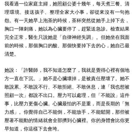
我看過一位家庭主婦，她照顧公婆十幾年，每天煮三餐、清
理環境、接送孩子、整理全家大小事，卻從來沒有一句抱
怨。有一天她早上泡茶的時候，茶杯突然從她手上掉下去，
胸口一陣刺痛，她以為心臟要停了，趕緊送急診。檢查結果
完全正常，醫生只說她是「自律神經失調」。但她坐在我面
前的時候，那個胸口的酸、那個快要掉下去的心，她自己最
清楚。
她說：「許醫師，我不知道怎麼了，我就是覺得心裡有個地
方一直在下沉。」她不是心臟壞掉，是被責任壓壞了。她不
敢說累、不敢說不行、不敢拒絕、不敢休息，連「我也想被
照顧一次」都說不出口。壓力可以處理，但「不能說」這件
事，比壓力更傷心臟。心臟最怕的不是重，而是長期的「無
力感」。你覺得自己不能倒，不能放手，不能鬆開，那些被
壓著不能動的情緒就會全部擠到心臟裡。你的身體會比你更
早知道，你這樣下去會垮。