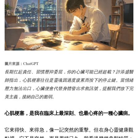
ChatGPT
圖片來源：
長期扛起責任、習慣壓抑委屈，你的心臟可能已經超載？許添盛醫
師指出，心肌梗塞往往是靈魂因過度疲累而按下的停止鍵。當情緒
壓力無法出口，心臟便會代替身體發出求救訊號，提醒我們放下完
美主義，接納自己的脆弱。
心肌梗塞，是我在臨床上最深刻、也最心疼的一種心臟病。
它來得快、來得急，像一記突然的重擊。但在身心靈健康觀