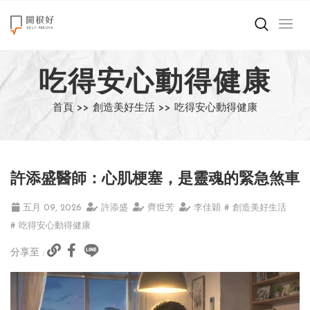
來點正能量
吃得安心動得健康
世界在想什麼
首頁 >>
創造美好生活 >>
吃得安心動得健康
創造美好生活
小孩不是噩夢
許添盛醫師：心肌梗塞，是靈魂的緊急煞車
職場商業經濟
五月 09, 2026
許添盛
齊世芳
李佳穎
# 創造美好生活
影片專區
# 吃得安心動得健康
分享至 :
關於我們