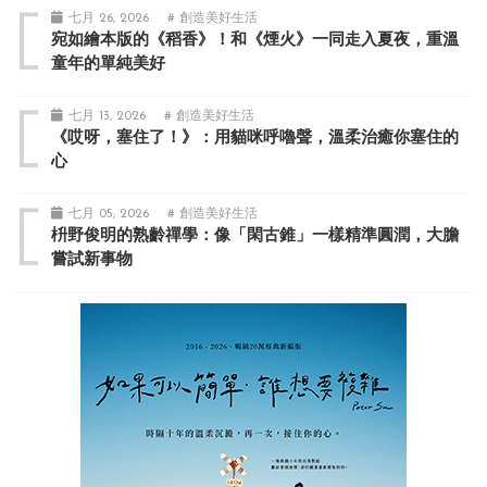
七月 26, 2026
# 創造美好生活
宛如繪本版的《稻香》！和《煙火》一同走入夏夜，重溫
童年的單純美好
七月 13, 2026
# 創造美好生活
《哎呀，塞住了！》：用貓咪呼嚕聲，溫柔治癒你塞住的
心
七月 05, 2026
# 創造美好生活
枡野俊明的熟齡禪學：像「閑古錐」一樣精準圓潤，大膽
嘗試新事物