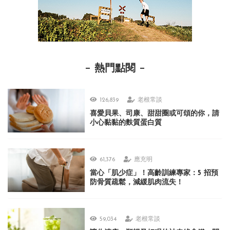
熱門點閱
126,839
老根常談
喜愛貝果、司康、甜甜圈或可頌的你，請
小心黏黏的麩質蛋白質
61,376
應充明
當心「肌少症」！高齡訓練專家：5 招預
防骨質疏鬆，減緩肌肉流失！
59,034
老根常談