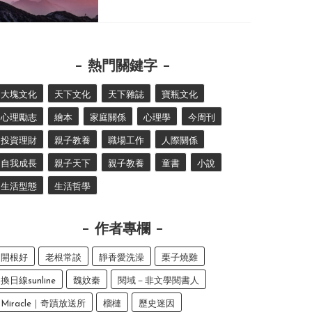
熱門關鍵字
大塊文化
天下文化
天下雜誌
寶瓶文化
心理勵志
繪本
家庭關係
心理學
今周刊
投資理財
親子教養
職場工作
人際關係
自我成長
親子天下
親子教養
童書
小說
生活型態
生活哲學
作者專欄
開根好
老根常談
靜香愛洗澡
栗子燒雞
換日線sunline
魏妏秦
閱域－非文學閱書人
Miracle｜奇蹟放送所
榴槤
歷史迷因