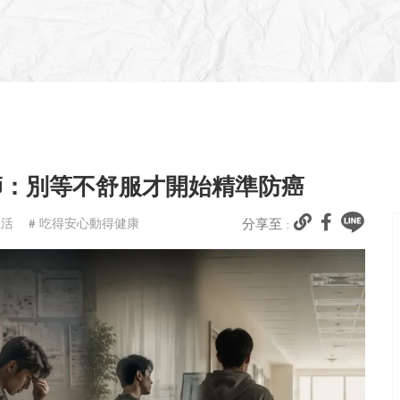
師：別等不舒服才開始精準防癌
生活
# 吃得安心動得健康
分享至 :