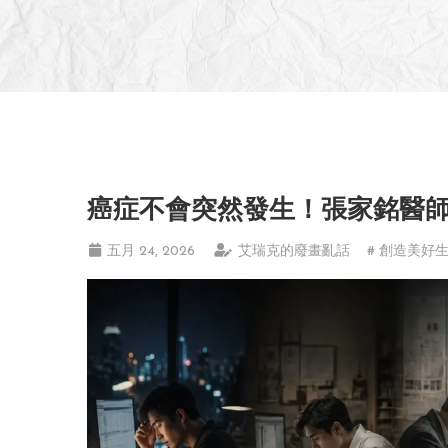
癌症不會突然發生！張家銘醫
五月 24, 2026
艾瑞克的廢畫亂話
# 創造美好