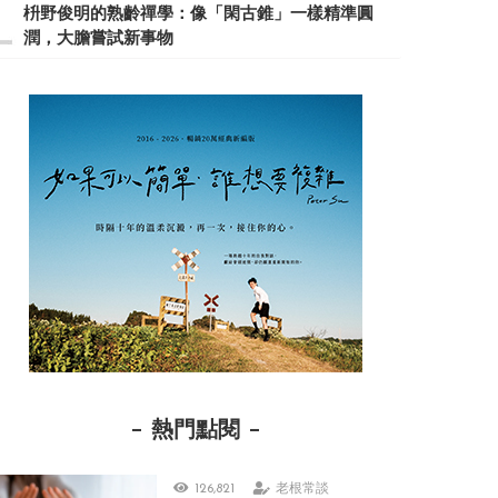
枡野俊明的熟齡禪學：像「閑古錐」一樣精準圓
潤，大膽嘗試新事物
熱門點閱
126,821
老根常談