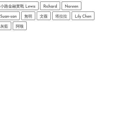
小路金融實戰 Lewis
Richard
Noreen
Suan-san
無明
文薇
塔拉拉
Lily Chen
灰藍
阿嗅