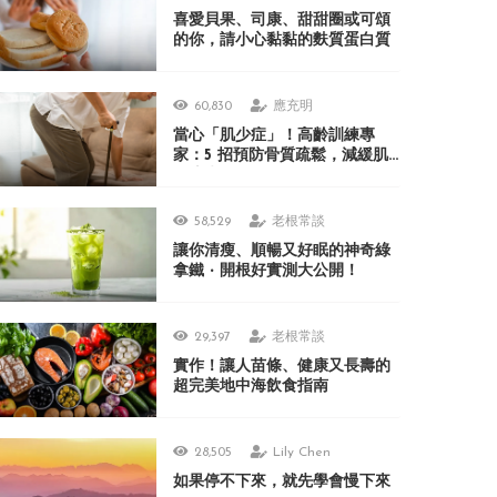
喜愛貝果、司康、甜甜圈或可頌
的你，請小心黏黏的麩質蛋白質
60,830
應充明
當心「肌少症」！高齡訓練專
家：5 招預防骨質疏鬆，減緩肌
肉流失！
58,529
老根常談
讓你清瘦、順暢又好眠的神奇綠
拿鐵 ‧ 開根好實測大公開！
29,397
老根常談
實作！讓人苗條、健康又長壽的
超完美地中海飲食指南
28,505
Lily Chen
如果停不下來，就先學會慢下來