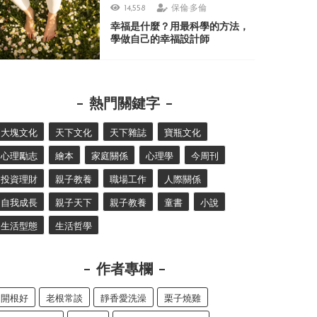
14,558
保倫·多倫
幸福是什麼？用最科學的方法，
學做自己的幸福設計師
熱門關鍵字
大塊文化
天下文化
天下雜誌
寶瓶文化
心理勵志
繪本
家庭關係
心理學
今周刊
投資理財
親子教養
職場工作
人際關係
自我成長
親子天下
親子教養
童書
小說
生活型態
生活哲學
作者專欄
開根好
老根常談
靜香愛洗澡
栗子燒雞