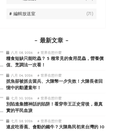
# 編輯放送室
(71)
最新文章
八月 08, 2026
# 世界在想什麼
糧食短缺只能吃蟲？ 5 種常見的食用昆蟲，營養價
值、烹調法一次看！
八月 04, 2026
# 世界在想什麼
抓魚卻被抓去當兵、大陳幣一夕失效！大陳長者回
憶中的動盪童年！
七月 30, 2026
# 世界在想什麼
別陷進集體神話的陷阱！看穿帝王正史背後，最真
實的平民血淚
七月 28, 2026
# 世界在想什麼
連皮吃香蕉、會動的鐵牛？大陳島民初來台灣的 10