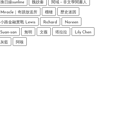
換日線sunline
魏妏秦
閱域－非文學閱書人
Miracle｜奇蹟放送所
榴槤
歷史迷因
小路金融實戰 Lewis
Richard
Noreen
Suan-san
無明
文薇
塔拉拉
Lily Chen
灰藍
阿嗅