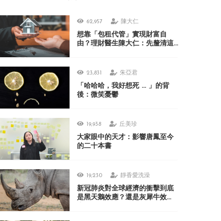
62,957
陳大仁
想靠「包租代管」實現財富自
由？理財醫生陳大仁：先釐清這
3 個盲點
23,831
朱亞君
「哈哈哈，我好想死 ... 」的背
後：微笑憂鬱
19,938
丘美珍
大家眼中的天才：影響唐鳳至今
的二十本書
19,230
靜香愛洗澡
新冠肺炎對全球經濟的衝擊到底
是黑天鵝效應？還是灰犀牛效
應？