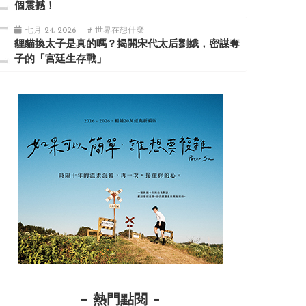
個震撼！
七月 24, 2026
# 世界在想什麼
貍貓換太子是真的嗎？揭開宋代太后劉娥，密謀奪
子的「宮廷生存戰」
熱門點閱