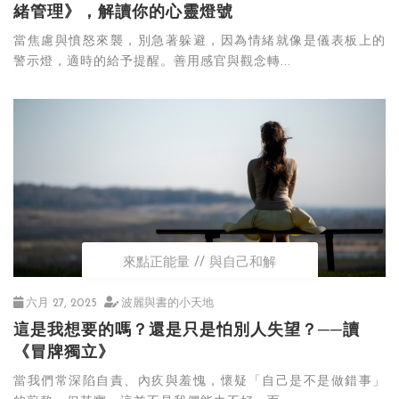
緒管理》，解讀你的心靈燈號
當焦慮與憤怒來襲，別急著躲避，因為情緒就像是儀表板上的
警示燈，適時的給予提醒。善用感官與觀念轉...
來點正能量
與自己和解
六月 27, 2025
波麗與書的小天地
這是我想要的嗎？還是只是怕別人失望？──讀
《冒牌獨立》
當我們常深陷自責、內疚與羞愧，懷疑「自己是不是做錯事」