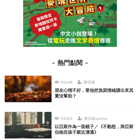
熱門點閱
156,248
蔡佳璇
朋友心情不好，要他把負面情緒講出來其
實沒幫助？
152,233
換日線sunline
以亞斯作為一面鏡子／《不動怒，與亞斯
伯格症孩子親近溝通》