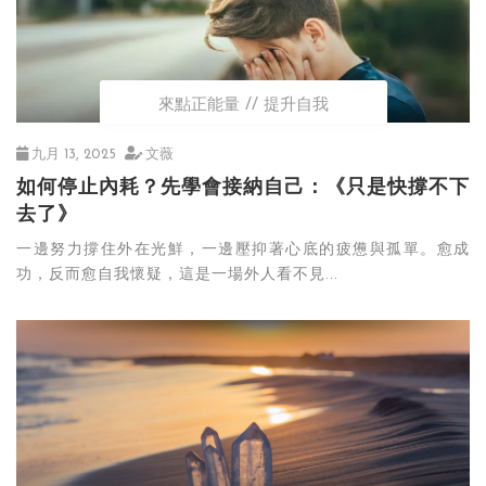
來點正能量
提升自我
九月 13, 2025
文薇
如何停止內耗？先學會接納自己：《只是快撐不下
去了》
​一邊努力撐住外在光鮮，一邊壓抑著心底的疲憊與孤單。愈成
功，反而愈自我懷疑，這是一場外人看不見...