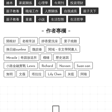
繪本
家庭關係
心理學
今周刊
投資理財
親子教養
職場工作
人際關係
自我成長
親子天下
親子教養
童書
小說
生活型態
生活哲學
作者專欄
開根好
老根常談
靜香愛洗澡
栗子燒雞
換日線sunline
魏妏秦
閱域－非文學閱書人
Miracle｜奇蹟放送所
榴槤
歷史迷因
小路金融實戰 Lewis
Richard
Noreen
Suan-san
無明
文薇
塔拉拉
Lily Chen
灰藍
阿嗅