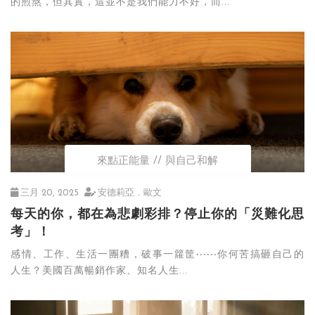
的煎熬，但其實，這並不是我們能力不好，而...
來點正能量
與自己和解
三月 20, 2025
安德莉亞．歐文
每天的你，都在為悲劇彩排？停止你的「災難化思
考」！
感情、工作、生活一團糟，破事一籮筐‧‧‧‧‧‧你何苦搞砸自己的
人生？美國百萬暢銷作家、知名人生...