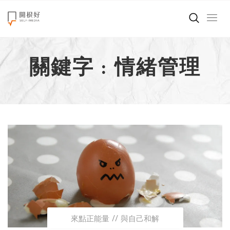
來點正能量
關鍵字 : 情緒管理
世界在想什麼
創造美好生活
小孩不是噩夢
職場商業經濟
影片專區
關於我們
來點正能量
與自己和解