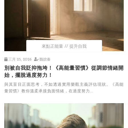
來點正能量
提升自我
三月 25, 2026
魏妏秦
別被自我貶抑拖垮！《高能量習慣》從調節情緒開
始，擺脫過度努力！
與其盲目正面思考，不如透過實用樂觀主義評估現狀。《高能
量習慣》教你溫柔承接負面情緒，在過度努力...