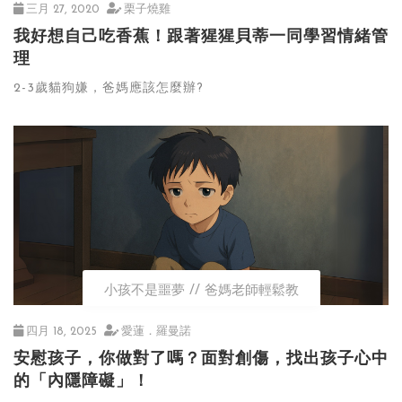
三月 27, 2020
栗子燒雞
我好想自己吃香蕉！跟著猩猩貝蒂一同學習情緒管
理
2-3歲貓狗嫌，爸媽應該怎麼辦?
小孩不是噩夢
爸媽老師輕鬆教
四月 18, 2025
愛蓮．羅曼諾
安慰孩子，你做對了嗎？面對創傷，找出孩子心中
的「內隱障礙」！