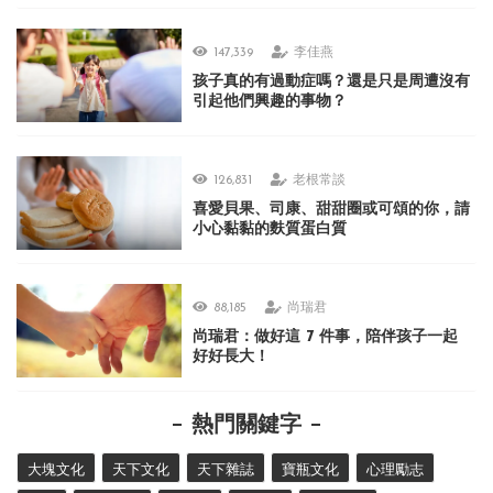
147,339
李佳燕
孩子真的有過動症嗎？還是只是周遭沒有
引起他們興趣的事物？
126,831
老根常談
喜愛貝果、司康、甜甜圈或可頌的你，請
小心黏黏的麩質蛋白質
88,185
尚瑞君
尚瑞君：做好這 7 件事，陪伴孩子一起
好好長大！
熱門關鍵字
大塊文化
天下文化
天下雜誌
寶瓶文化
心理勵志