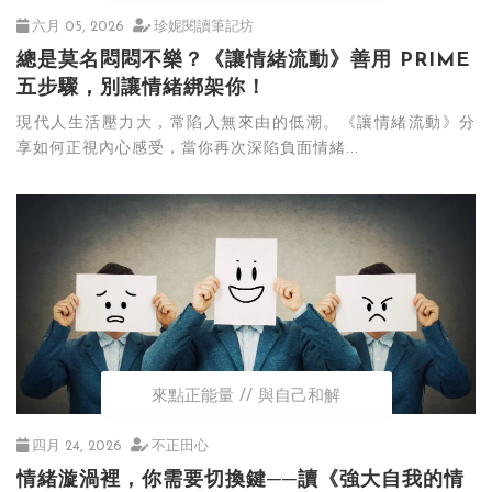
六月 05, 2026
珍妮閱讀筆記坊
總是莫名悶悶不樂？《讓情緒流動》善用 PRIME
五步驟，別讓情緒綁架你！
現代人生活壓力大，常陷入無來由的低潮。《讓情緒流動》分
享如何正視內心感受，當你再次深陷負面情緒...
來點正能量
與自己和解
四月 24, 2026
不正田心
情緒漩渦裡，你需要切換鍵──讀《強大自我的情