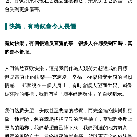
它。
好像如果我現在去感受並擁抱它，未來失去它的話，我
會受到更多傷害。
▌快樂，有時候會令人畏懼
關於快樂，有個很違反直覺的事：很多人在感受到它時，真
的會不舒服。
人們當然喜歡快樂，這是我們作為人類努力想達成的目標，
但是當真正的快樂──充滿愛、幸福、極樂和安全感的強烈
情感──都圍繞在一個人身上，有時會讓人望而生畏。
就像
妮莎說的那樣，我們有著「壞事終將發生」的自我暗示。
我們熟悉失望、失敗甚至悲傷的感覺，而完全擁抱快樂則更
像一種冒險，像在攀爬搖搖晃晃的老舊梯子，當我們要爬上
更高的階梯，我們希望自己掉下來。我們到達的地方愈高，
所冒的風險愈大，最終摔落時就愈痛。所以更安全的做法是