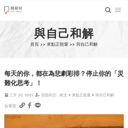
來點正能量
與自己和解
世界在想什麼
首頁 >>
來點正能量 >>
與自己和解
創造美好生活
小孩不是噩夢
每天的你，都在為悲劇彩排？停止你的「災
職場商業經濟
難化思考」！
影片專區
三月 20, 2025
安德莉亞．歐文
# 來點正能量
# 與自己和解
分享至 :
關於我們