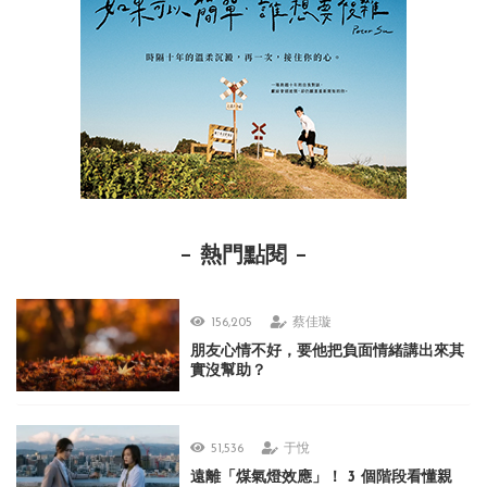
熱門點閱
156,205
蔡佳璇
朋友心情不好，要他把負面情緒講出來其
實沒幫助？
51,536
于悅
遠離「煤氣燈效應」！ 3 個階段看懂親