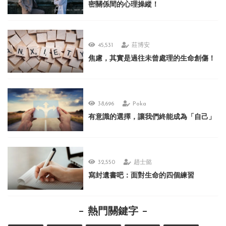
密關係間的心理操縱！
45,531
莊博安
焦慮，其實是過往未曾處理的生命創傷！
38,696
Poka
有意識的選擇，讓我們終能成為「自己」
32,550
趙士懿
寫封遺書吧：面對生命的四個練習
熱門關鍵字