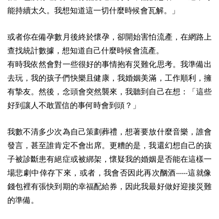
能持續太久。我想知道這一切什麼時候會瓦解。」
或者你在備孕數月後終於懷孕，卻開始害怕流產，在網路上
查找統計數據，想知道自己什麼時候會流產。
有時我依然會對一些很好的事情抱有災難化思考。我準備出
去玩，我的孩子們快樂且健康，我婚姻美滿，工作順利，擁
有摯友。然後，念頭會突然襲來，我聽到自己在想：「這些
好到讓人不敢置信的事何時會到頭？」
我數不清多少次為自己策劃葬禮，想著要放什麼音樂，誰會
發言，甚至誰肯定不會出席。更糟的是，我還幻想自己的孩
子被診斷患有絕症或被綁架，懷疑我的婚姻是否能在這樣一
場悲劇中倖存下來，或者，我會否因此再次酗酒‧‧‧‧‧‧這就像
錢包裡有張快到期的幸福配給券，因此我最好做好迎接災難
的準備。