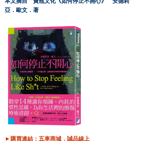
本文摘自 寶瓶文化《如何停止不開心》 安德莉
亞．歐文．著
►購買連結：
五車商城
．
誠品線上