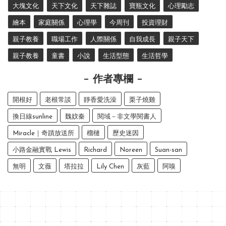
大塊文化
天下文化
天下雜誌
寶瓶文化
心理勵志
繪本
家庭關係
心理學
今周刊
投資理財
親子教養
職場工作
人際關係
自我成長
親子天下
親子教養
童書
小說
生活型態
生活哲學
作者專欄
開根好
老根常談
靜香愛洗澡
栗子燒雞
換日線sunline
魏妏秦
閱域－非文學閱書人
Miracle｜奇蹟放送所
榴槤
歷史迷因
小路金融實戰 Lewis
Richard
Noreen
Suan-san
無明
文薇
塔拉拉
Lily Chen
灰藍
阿嗅