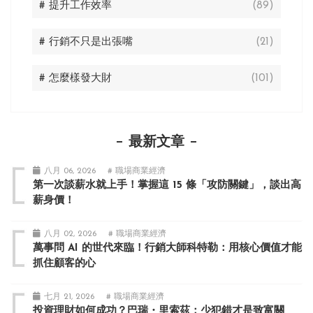
# 提升工作效率
(89)
# 行銷不只是出張嘴
(21)
# 怎麼樣發大財
(101)
最新文章
八月 06, 2026
# 職場商業經濟
第一次談薪水就上手！掌握這 15 條「攻防關鍵」，談出高
薪身價！
八月 02, 2026
# 職場商業經濟
萬事問 AI 的世代來臨！行銷大師科特勒：用核心價值才能
抓住顧客的心
七月 21, 2026
# 職場商業經濟
投資理財如何成功？巴瑞・里索茲：少犯錯才是致富關