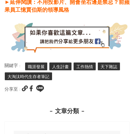
►延伸閱讀：不用投影片、開會坐右邊是禁忌？前蘋
果員工憶賈伯斯的領導風格
關鍵字 :
職涯發展
人生計畫
工作熱情
天下雜誌
大淘汰時代生存者筆記
分享至 :
文章分類