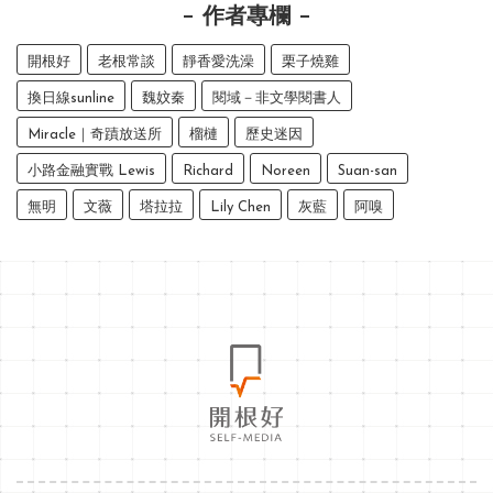
作者專欄
開根好
老根常談
靜香愛洗澡
栗子燒雞
換日線sunline
魏妏秦
閱域－非文學閱書人
Miracle｜奇蹟放送所
榴槤
歷史迷因
小路金融實戰 Lewis
Richard
Noreen
Suan-san
無明
文薇
塔拉拉
Lily Chen
灰藍
阿嗅