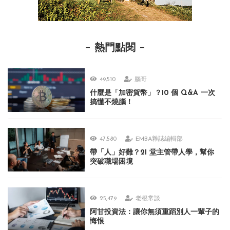
熱門點閱
49,510
腦哥
什麼是「加密貨幣」？10 個 Q&A 一次
搞懂不燒腦！
47,580
EMBA雜誌編輯部
帶「人」好難？21 堂主管帶人學，幫你
突破職場困境
25,479
老根常談
阿甘投資法：讓你無須重蹈別人一輩子的
悔恨