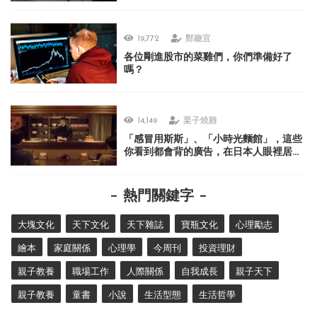
19,772
鄭廳宜
各位剛進股市的菜雞們，你們準備好了
嗎？
14,149
栗子燒雞
「感冒用斯斯」、「小時光麵館」，這些
你看到都會背的廣告，在日本人眼裡居然
很不可思議？
熱門關鍵字
大塊文化
天下文化
天下雜誌
寶瓶文化
心理勵志
繪本
家庭關係
心理學
今周刊
投資理財
親子教養
職場工作
人際關係
自我成長
親子天下
親子教養
童書
小說
生活型態
生活哲學