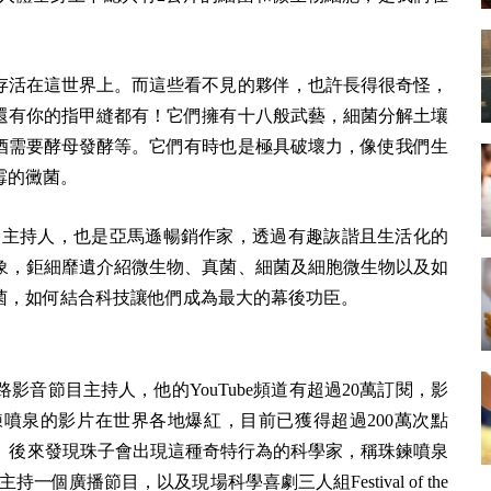
早存活在這世界上。而這些看不見的夥伴，也許長得很奇怪，
還有你的指甲縫都有！它們擁有十八般武藝，細菌分解土壤
酒需要酵母發酵等。它們有時也是極具破壞力，像使我們生
霉的黴菌。
科學節目主持人，也是亞馬遜暢銷作家，透過有趣詼諧且生活化的
象，鉅細靡遺介紹微生物、真菌、細菌及細胞微生物以及如
菌，如何結合科技讓他們成為最大的幕後功臣。
音節目主持人，他的YouTube頻道有超過20萬訂閱，影
噴泉的影片在世界各地爆紅，目前已獲得超過200萬次點
）。後來發現珠子會出現這種奇特行為的科學家，稱珠鍊噴泉
持一個廣播節目，以及現場科學喜劇三人組Festival of the