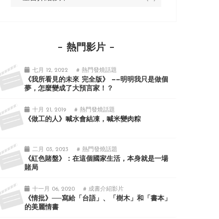
熱門影片
七月 12, 2022
# 熱門發燒話題
《我所看見的未來 完全版》 ——明明我只是做個
夢，怎麼變成了大預言家！？
十月 21, 2019
# 熱門發燒話題
《做工的人》喊水會結凍，喊米變肉粽
二月 03, 2023
# 熱門發燒話題
《紅色賭盤》：在這個國家生活，本身就是一場
賭局
十一月 06, 2020
# 成書介紹影片
《情批》──寫給「台語」、「樹木」和「書本」
的美麗情書