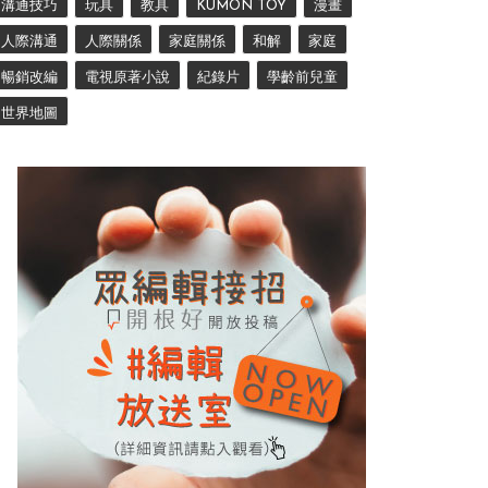
溝通技巧
玩具
教具
KUMON TOY
漫畫
人際溝通
人際關係
家庭關係
和解
家庭
暢銷改編
電視原著小說
紀錄片
學齡前兒童
世界地圖