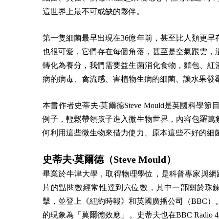
這世界上最不可或缺的夥伴。
第一隻細菌最早出現在36億年前，甚至比人類更
也很可愛，它們存在每個角落，甚至是空氣跟雲，
轉化為養分，我們需要益生菌消化食物，麵包、紅
病的病毒、禽流感、害植物生病的細菌、讓水果發
本書作者史蒂夫‧莫爾德Steve Mould是英國
例子，輕鬆帶領孩子進入微生物世界，內容包羅萬
何利用這些微生物來借力使力、原本這些不好的細
史蒂夫‧莫爾德（Steve Mould）
畢業於牛津大學，取得物理學位，是科普專家與網路影
片的點閱數經常性達到六位數，其中一部關於珠鍊
擊，並登上《紐約時報》和英國廣播公司（BBC
的現象為「莫爾德效應」。史蒂夫也在BBC Radio 4主