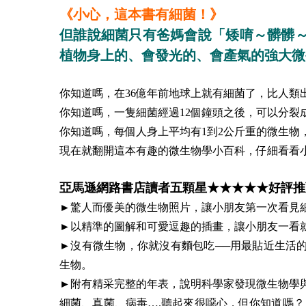
《小心，這本書有細菌！》
但誰說細菌只有爸媽會說「矮唷～髒髒
植物身上的、會發光的、會產氣的強大微
你知道嗎，在36億年前地球上就有細菌了，比人類出
你知道嗎，一隻細菌經過12個鐘頭之後，可以分裂成
你知道嗎，每個人身上平均有1到2公斤重的微生物
現在就翻開這本有趣的微生物學小百科，仔細看看
亞馬遜網路書店讀者五顆星★★★★★好評推
►驚人而優美的微生物照片，讓小朋友第一次看見
►以精準的圖解和可愛逗趣的插畫，讓小朋友一看
►沒有微生物，你就沒有麵包吃──用最貼近生活
生物。
►附有精采完整的年表，說明科學家發現微生物學
細菌、真菌、病毒….聽起來很噁心，但你知道嗎