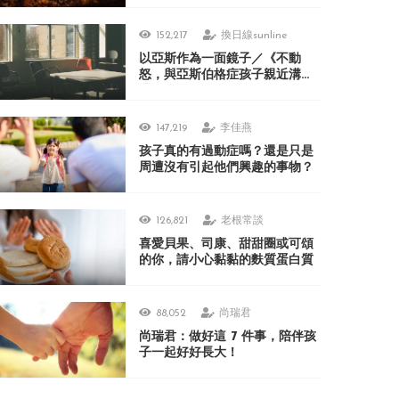
152,217
換日線sunline
以亞斯作為一面鏡子／《不動
怒，與亞斯伯格症孩子親近溝
通》
147,219
李佳燕
孩子真的有過動症嗎？還是只是
周遭沒有引起他們興趣的事物？
126,821
老根常談
喜愛貝果、司康、甜甜圈或可頌
的你，請小心黏黏的麩質蛋白質
88,052
尚瑞君
尚瑞君：做好這 7 件事，陪伴孩
子一起好好長大！