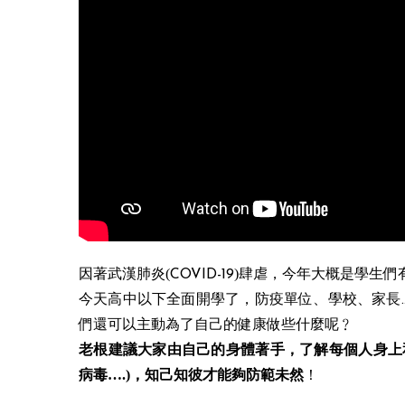
因著武漢肺炎(
)肆虐，
COVID-19
今年大概是學生們
，防疫單位
今天高中以下全面開學了
、學校、家長.
們還可以主動為了自己的健康做些什麼呢
﹖
，了解每個人身上
老根建議大家由自己的身體著手
病毒….)，知己知彼才能夠防範未然
！