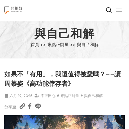
來點正能量
與自己和解
世界在想什麼
首頁 >>
來點正能量 >>
與自己和解
創造美好生活
小孩不是噩夢
如果不「有用」，我還值得被愛嗎？——讀
職場商業經濟
周慕姿《高功能倖存者》
影片專區
六月 19, 2026
不正田心
# 來點正能量
# 與自己和解
分享至 :
關於我們