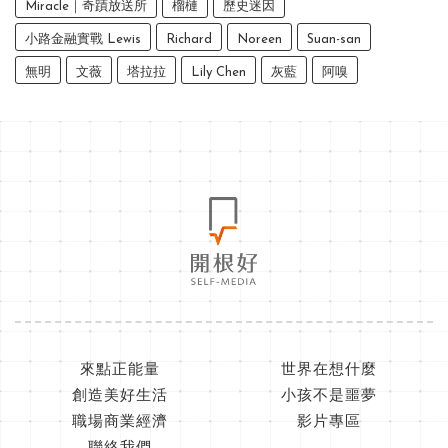
Miracle｜奇蹟放送所
榴槤
歷史迷因
小路金融實戰 Lewis
Richard
Noreen
Suan-san
無明
文薇
塔拉拉
Lily Chen
灰藍
阿嗅
來點正能量
世界在想什麼
創造美好生活
小孩不是噩夢
職場商業經濟
影片專區