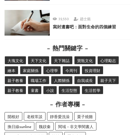
32,550
趙士懿
寫封遺書吧：面對生命的四個練習
熱門關鍵字
大塊文化
天下文化
天下雜誌
寶瓶文化
心理勵志
繪本
家庭關係
心理學
今周刊
投資理財
親子教養
職場工作
人際關係
自我成長
親子天下
親子教養
童書
小說
生活型態
生活哲學
作者專欄
開根好
老根常談
靜香愛洗澡
栗子燒雞
換日線sunline
魏妏秦
閱域－非文學閱書人