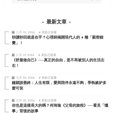
最新文章
八月 03, 2026
# 來點正能量
秒讀秒回就是在乎？心理師揭開現代人的 4 種「親密錯
覺」！
八月 01, 2026
# 來點正能量
《舒服做自己》──真正的自由，是不再被別人的生活左
右！
七月 29, 2026
# 來點正能量
鐘穎談善終：人生有限，愛與陪伴永遠不夠，爭執嫉妒多
麼可笑
七月 25, 2026
# 來點正能量
你也是這樣長大的嗎？何琦瑜《父母的旅程》──看見「懂
事」背後的故事