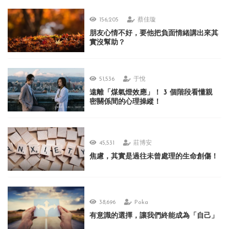
156,205
蔡佳璇
朋友心情不好，要他把負面情緒講出來其
實沒幫助？
51,536
于悅
遠離「煤氣燈效應」！ 3 個階段看懂親
密關係間的心理操縱！
45,531
莊博安
焦慮，其實是過往未曾處理的生命創傷！
38,696
Poka
有意識的選擇，讓我們終能成為「自己」