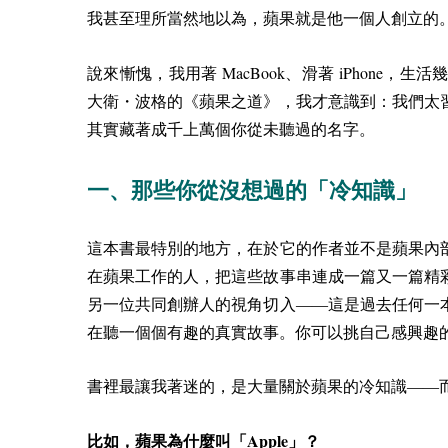
我甚至理所當然地以為，蘋果就是他一個人創立的
MacBook
iPhone
說來慚愧，我用著
、滑著
，生活
大衛・波格的《蘋果之道》，我才意識到：我們太
其實藏著成千上萬個你從未聽過的名字。
一、那些你從沒想過的「冷知識」
這本書最特別的地方，在於它的作者並不是蘋果內
在蘋果工作的人，把這些故事串連成一篇又一篇精
另一位共同創辦人的視角切入——這是過去任何一
在聽一個個有趣的真實故事。
你可以挑自己感興趣
書裡最讓我著迷的，是大量關於蘋果的冷知識——
Apple
比如，蘋果為什麼叫「
」？