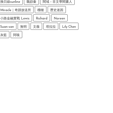
換日線sunline
魏妏秦
閱域－非文學閱書人
Miracle｜奇蹟放送所
榴槤
歷史迷因
小路金融實戰 Lewis
Richard
Noreen
Suan-san
無明
文薇
塔拉拉
Lily Chen
灰藍
阿嗅