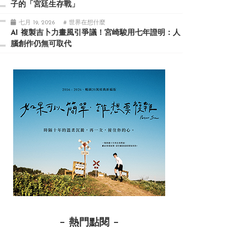
子的「宮廷生存戰」
七月 19, 2026
# 世界在想什麼
AI 複製吉卜力畫風引爭議！宮崎駿用七年證明：人
腦創作仍無可取代
熱門點閱