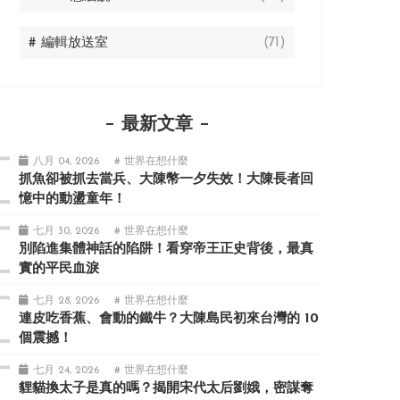
# 編輯放送室
(71)
最新文章
八月 04, 2026
# 世界在想什麼
抓魚卻被抓去當兵、大陳幣一夕失效！大陳長者回
憶中的動盪童年！
七月 30, 2026
# 世界在想什麼
別陷進集體神話的陷阱！看穿帝王正史背後，最真
實的平民血淚
七月 28, 2026
# 世界在想什麼
連皮吃香蕉、會動的鐵牛？大陳島民初來台灣的 10
個震撼！
七月 24, 2026
# 世界在想什麼
貍貓換太子是真的嗎？揭開宋代太后劉娥，密謀奪