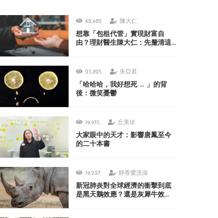
62,682
陳大仁
想靠「包租代管」實現財富自
由？理財醫生陳大仁：先釐清這
3 個盲點
23,825
朱亞君
「哈哈哈，我好想死 ... 」的背
後：微笑憂鬱
19,935
丘美珍
大家眼中的天才：影響唐鳳至今
的二十本書
19,227
靜香愛洗澡
新冠肺炎對全球經濟的衝擊到底
是黑天鵝效應？還是灰犀牛效
應？