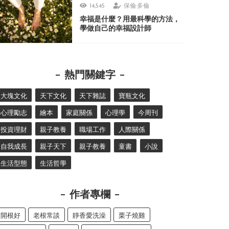
14,545
保倫·多倫
幸福是什麼？用最科學的方法，
學做自己的幸福設計師
熱門關鍵字
大塊文化
天下文化
天下雜誌
寶瓶文化
心理勵志
繪本
家庭關係
心理學
今周刊
投資理財
親子教養
職場工作
人際關係
自我成長
親子天下
親子教養
童書
小說
生活型態
生活哲學
作者專欄
開根好
老根常談
靜香愛洗澡
栗子燒雞