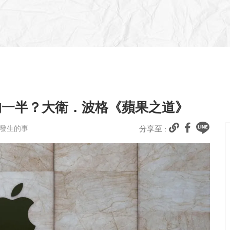
的一半？大衛．波格《蘋果之道》
村發生的事
分享至 :