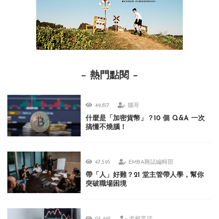
熱門點閱
49,817
腦哥
什麼是「加密貨幣」？10 個 Q&A 一次
搞懂不燒腦！
47,595
EMBA雜誌編輯部
帶「人」好難？21 堂主管帶人學，幫你
突破職場困境