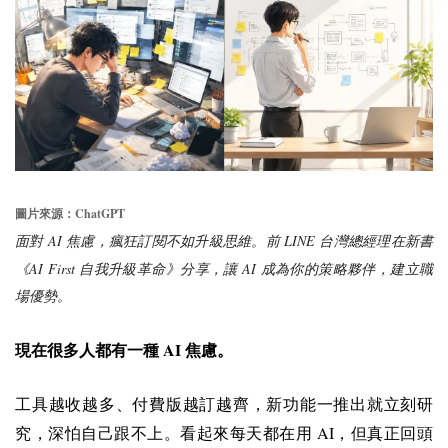
ChatGPT
圖片來源：
AI
LINE
面對
焦慮，瘋狂訂閱不如升級思維。前
台灣總經理在新書
AI First
AI
《
自我升級革命》分享，讓
成為你的策略夥伴，建立職
場優勢。
AI
現在很多人都有一種
焦慮。
工具越收越多、付費版越訂越齊，新功能一推出就立刻研
AI
究，深怕自己跟不上。
看起來每天都在用
，但真正回頭