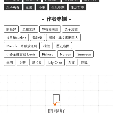
親子教養
童書
小說
生活型態
生活哲學
作者專欄
開根好
老根常談
靜香愛洗澡
栗子燒雞
換日線sunline
魏妏秦
閱域－非文學閱書人
Miracle｜奇蹟放送所
榴槤
歷史迷因
小路金融實戰 Lewis
Richard
Noreen
Suan-san
無明
文薇
塔拉拉
Lily Chen
灰藍
阿嗅