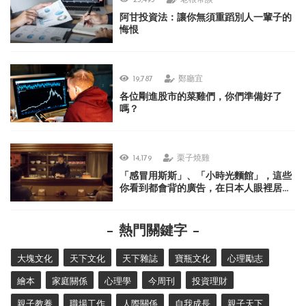
25,495
老根常談
阿甘投資法：讓你無須重蹈別人一輩子的
悔恨
19,787
鄭廳宜
各位剛進股市的菜雞們，你們準備好了
嗎？
14,179
栗子燒雞
「感冒用斯斯」、「小時光麵館」，這些
你看到都會背的廣告，在日本人眼裡居然
很不可思議？
熱門關鍵字
大塊文化
天下文化
天下雜誌
寶瓶文化
心理勵志
繪本
家庭關係
心理學
今周刊
投資理財
親子教養
職場工作
人際關係
自我成長
親子天下