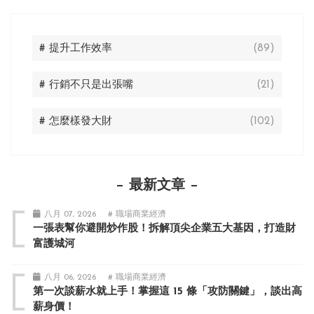
# 提升工作效率
(89)
# 行銷不只是出張嘴
(21)
# 怎麼樣發大財
(102)
最新文章
八月 07, 2026
# 職場商業經濟
一張表幫你避開炒作股！拆解頂尖企業五大基因，打造財
富護城河
八月 06, 2026
# 職場商業經濟
第一次談薪水就上手！掌握這 15 條「攻防關鍵」，談出高
薪身價！