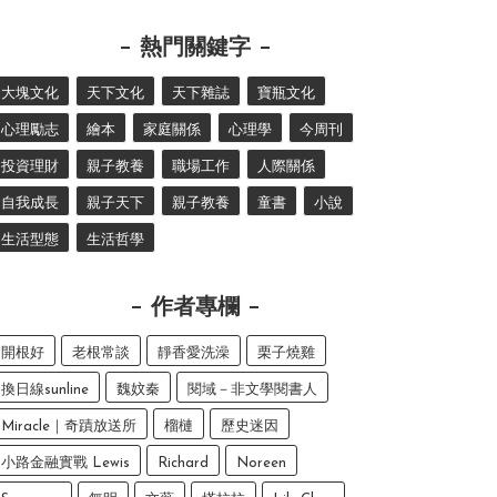
熱門關鍵字
大塊文化
天下文化
天下雜誌
寶瓶文化
心理勵志
繪本
家庭關係
心理學
今周刊
投資理財
親子教養
職場工作
人際關係
自我成長
親子天下
親子教養
童書
小說
生活型態
生活哲學
作者專欄
開根好
老根常談
靜香愛洗澡
栗子燒雞
換日線sunline
魏妏秦
閱域－非文學閱書人
Miracle｜奇蹟放送所
榴槤
歷史迷因
小路金融實戰 Lewis
Richard
Noreen