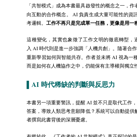
「共智模式」成為本書最具啟發性的概念之一，作
AI
向互動的合作概念。
負責生成大量可能性的資
考邏輯。
工作不再只是完成單一任務，更像是用一
這種變化，其實也象徵了工作文明的徹底轉型，
AI
入
時代則是進一步強調「人機共創」。隨著合
AI
重新學習如何與智能共存。作者並未將
視為一
而是如何在人機協作之中，仍能保有主導權與獨立
AI
▌
時代稀缺的判斷與反思力
AI
本書另一項重要警訊，提醒
並不只是取代工作，
答案，導致人類思考意願降低？系統可以自動提供
者撰寫此書背後的深層憂慮。
AI
有鑑於此，《工作者的
共智模式》真正探討的