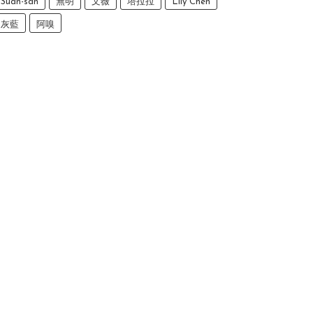
Suan-san
無明
文薇
塔拉拉
Lily Chen
灰藍
阿嗅