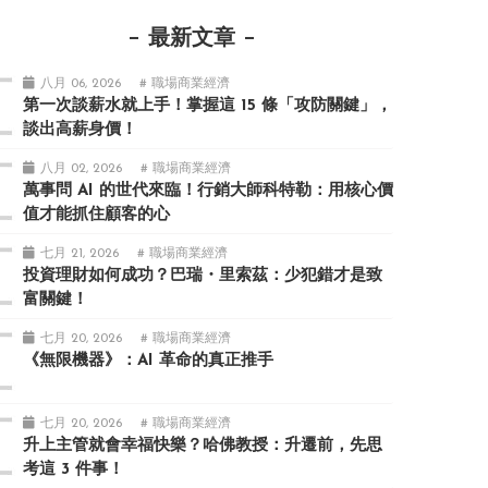
最新文章
八月 06, 2026
# 職場商業經濟
第一次談薪水就上手！掌握這 15 條「攻防關鍵」，
談出高薪身價！
八月 02, 2026
# 職場商業經濟
萬事問 AI 的世代來臨！行銷大師科特勒：用核心價
值才能抓住顧客的心
七月 21, 2026
# 職場商業經濟
投資理財如何成功？巴瑞・里索茲：少犯錯才是致
富關鍵！
七月 20, 2026
# 職場商業經濟
《無限機器》：AI 革命的真正推手
七月 20, 2026
# 職場商業經濟
升上主管就會幸福快樂？哈佛教授：升遷前，先思
考這 3 件事！