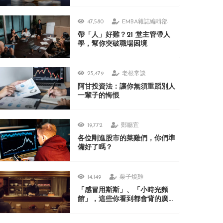
47,580
EMBA雜誌編輯部
帶「人」好難？21 堂主管帶人
學，幫你突破職場困境
25,479
老根常談
阿甘投資法：讓你無須重蹈別人
一輩子的悔恨
19,772
鄭廳宜
各位剛進股市的菜雞們，你們準
備好了嗎？
14,149
栗子燒雞
「感冒用斯斯」、「小時光麵
館」，這些你看到都會背的廣
告，在日本人眼裡居然很不可思
議？