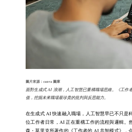
canva
圖片來源：
圖庫
AI
面對生成式
浪潮，人工智慧已重構職場思維。《工作
值，挖掘未來職場最珍貴的批判與反思能力。
AI
在生成式
快速融入職場，人工智慧早已不只是
AI
位工作者日常，
正在重構工作的流程與邏輯。
AI
森・莫里克所著作的《工作者的
共智模式》，