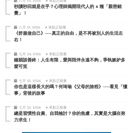
八月 03, 2026
# 來點正能量
秒讀秒回就是在乎？心理師揭開現代人的 4 種「親密錯
覺」！
八月 01, 2026
# 來點正能量
《舒服做自己》──真正的自由，是不再被別人的生活左
右！
七月 29, 2026
# 來點正能量
鐘穎談善終：人生有限，愛與陪伴永遠不夠，爭執嫉妒多
麼可笑
七月 25, 2026
# 來點正能量
你也是這樣長大的嗎？何琦瑜《父母的旅程》──看見「懂
事」背後的故事
七月 23, 2026
# 來點正能量
總是習慣性自責、自我檢討？你的焦慮，其實是大腦在努
力求生！