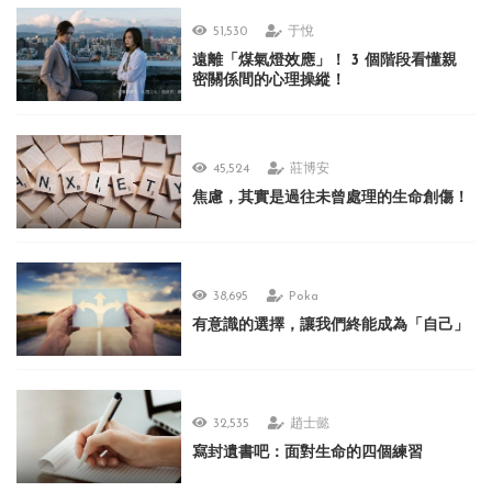
51,530
于悅
遠離「煤氣燈效應」！ 3 個階段看懂親
密關係間的心理操縱！
45,524
莊博安
焦慮，其實是過往未曾處理的生命創傷！
38,695
Poka
有意識的選擇，讓我們終能成為「自己」
32,535
趙士懿
寫封遺書吧：面對生命的四個練習