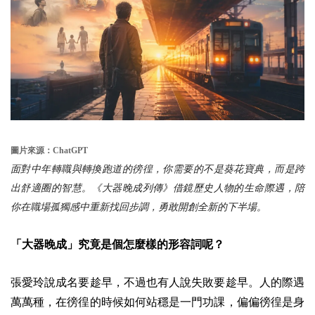
圖片來源：ChatGPT
面對中年轉職與轉換跑道的徬徨，你需要的不是葵花寶典，而是跨
出舒適圈的智慧。《大器晚成列傳》借鏡歷史人物的生命際遇，陪
你在職場孤獨感中重新找回步調，勇敢開創全新的下半場。
「大器晚成」究竟是個怎麼樣的形容詞呢？
張愛玲說成名要趁早，不過也有人說失敗要趁早。人的際遇
萬萬種，在徬徨的時候如何站穩是一門功課，偏偏徬徨是身