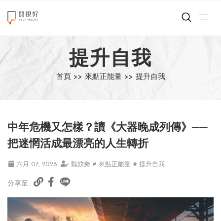
來點正能量
提升自我
世界在想什麼
首頁 >>
來點正能量 >>
提升自我
創造美好生活
小孩不是噩夢
中年危機又怎樣？讀《大器晚成列傳》──
職場商業經濟
把迷惘活成最漂亮的人生轉折
影片專區
六月 07, 2026
魏妏秦
# 來點正能量
# 提升自我
分享至 :
關於我們