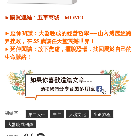
►購買連結：
五車商城
．
MOMO
►延伸閱讀：大器晚成的經營哲學──山內溥歷經跨
55
界挫敗，在
歲讓任天堂震撼世界！
►延伸閱讀：放下焦慮，擺脫恐懼，找回屬於自己的
生命脈絡！
關鍵字 :
第二人生
中年
大塊文化
生命旅程
大器晚成列傳