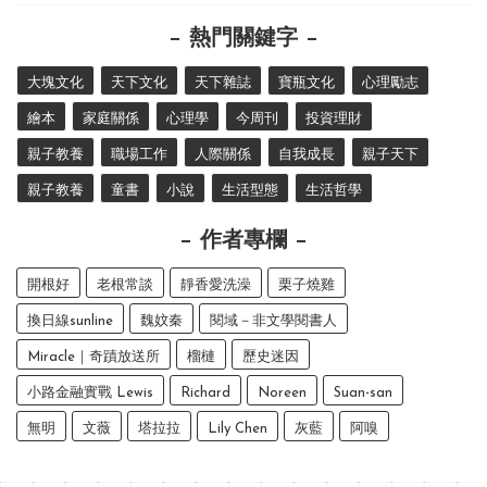
熱門關鍵字
大塊文化
天下文化
天下雜誌
寶瓶文化
心理勵志
繪本
家庭關係
心理學
今周刊
投資理財
親子教養
職場工作
人際關係
自我成長
親子天下
親子教養
童書
小說
生活型態
生活哲學
作者專欄
開根好
老根常談
靜香愛洗澡
栗子燒雞
換日線sunline
魏妏秦
閱域－非文學閱書人
Miracle｜奇蹟放送所
榴槤
歷史迷因
小路金融實戰 Lewis
Richard
Noreen
Suan-san
無明
文薇
塔拉拉
Lily Chen
灰藍
阿嗅