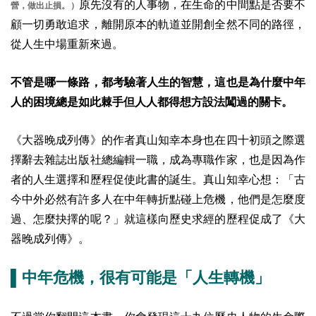
原先沒有的人事物，在生命的中間點是否要不
營，做出止損。）
顧一切勇敢追求，離開原本的軌道並開創全然不同的路徑，
從人生中場重新來過。
不管是哪一條路，都考驗著人生的智慧，這也是為什麼中年
人的困境總是如此棘手但人人都得想方設法闖過的關卡。
《大器晚成列傳》的作者真山知幸本身也在四十初頭之際選
擇辭去雜誌出版社總編輯一職，成為專職作家，也是因為作
者的人生選擇和歷程促使此書的誕生。真山知幸心想：「古
今中外必然有許多人在中年轉折點碰上危機，他們是怎麼度
過、怎麼抉擇的呢？」就這樣向歷史求經的歷程促成了《大
器晚成列傳》。
▌中年危機，很有可能是「人生轉機」