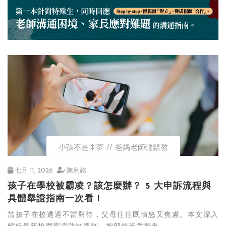
小孩不是噩夢
爸媽老師輕鬆教
七月 11, 2026
陳利銘
孩子在學校被霸凌？該怎麼辦？ 5 大申訴流程與
具體舉證指南一次看！
當孩子在校遭遇不當對待，父母往往既憤怒又焦慮。本文深入