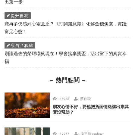
出第一步
提升自我
賺再多仍感到心靈匱乏？《打開錢意識》化解金錢焦慮，實踐
富足心態！
與自己和解
別讓過去的榮耀嘲笑現在！學會捨棄獎盃，活出當下的真實幸
福
熱門點閱
156288
蔡佳璇
朋友心情不好，要他把負面情緒講出來其
實沒幫助？
152237
換日線sunline