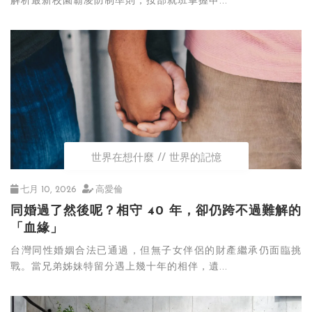
解析最新校園霸凌防制準則，按部就班掌握申...
世界在想什麼
世界的記憶
七月 10, 2026
高愛倫
同婚過了然後呢？相守 40 年，卻仍跨不過難解的
「血緣」
台灣同性婚姻合法已通過，但無子女伴侶的財產繼承仍面臨挑
戰。當兄弟姊妹特留分遇上幾十年的相伴，遺...