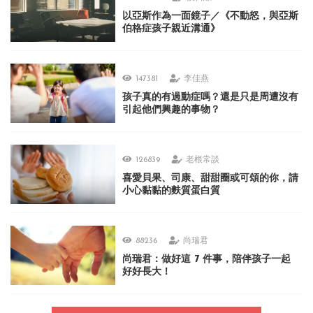
以亞斯作為一面鏡子／《不動怒，與亞斯
伯格症孩子親近溝通》
147381
李佳燕
孩子真的有過動症嗎？還是只是周遭沒有
引起他們興趣的事物？
126839
老根常談
喜愛貝果、司康、甜甜圈或可頌的你，請
小心黏黏的麩質蛋白質
88236
尚瑞君
尚瑞君：做好這 7 件事，陪伴孩子一起
好好長大！