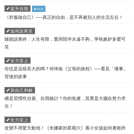
提升自我
NEW
《舒服做自己》──真正的自由，是不再被別人的生活左右！
如何說再見
鐘穎談善終：人生有限，愛與陪伴永遠不夠，爭執嫉妒多麼可
笑
女力至上
你也是這樣長大的嗎？何琦瑜《父母的旅程》──看見「懂事」
背後的故事
與自己和解
總是習慣性自責、自我檢討？你的焦慮，其實是大腦在努力求
生！
女力至上
改變不用驚天動地！《米娜家的星期六》看小女孩如何勇敢跨