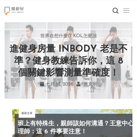
來點正能量
世界在想什麼
世界在想什麼
來點正能量
來點正能量
//
//
//
//
地球村發生的事
與自己和解
KOL怎麼說
女力至上
世界在想什麼
進健身房量 INBODY 老是不
AI 複製吉卜力畫風引爭議！
別讓過去的榮耀嘲笑現在！
改變不用驚天動地！《米娜
創造美好生活
宮崎駿用七年證明：人腦創
學會捨棄獎盃，活出當下的
家的星期六》看小女孩如何
準？健身教練告訴你，這 8
小孩不是噩夢
個關鍵影響測量準確度！
勇敢跨出第一步
作仍無可取代
真實幸福
職場商業經濟
七月 19, 2026
七月 17, 2026
七月 22, 2026
七月 12, 2026
亞瑟．布魯克斯
菲利浦．科特勒
不正田心
應充明
影片專區
最新文章
關於我們
班上有特殊生，親師該如何溝通？王意中心
理師：這 6 件事要注意！