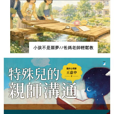
小孩不是噩夢//爸媽老師輕鬆教