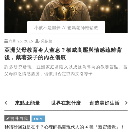
小孩不是噩夢
爸媽老師輕鬆教
六月 28, 2026
吳依倫
亞洲父母教育令人窒息？權威高壓與情感疏離背
後，藏著孩子的內在傷痕
許多研究發現，亞洲家庭常陷入以成就為導向的教養盲點。當
父母缺乏情感溫度，習慣用否定或內疚引導子...
來點正能量
世界在想什麼
創造美好生活
提升自我
NEW
秒讀秒回就是在乎？心理師揭開現代人的 4 種「親密錯覺」！