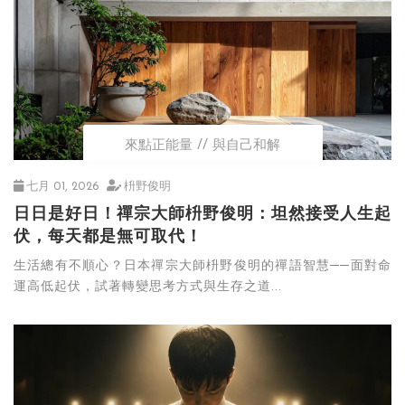
來點正能量
與自己和解
七月 01, 2026
枡野俊明
日日是好日！禪宗大師枡野俊明：坦然接受人生起
伏，每天都是無可取代！
生活總有不順心？日本禪宗大師枡野俊明的禪語智慧──面對命
運高低起伏，試著轉變思考方式與生存之道...