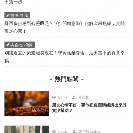
出第一步
提升自我
賺再多仍感到心靈匱乏？《打開錢意識》化解金錢焦慮，實踐
富足心態！
與自己和解
別讓過去的榮耀嘲笑現在！學會捨棄獎盃，活出當下的真實幸
福
熱門點閱
156144
蔡佳璇
朋友心情不好，要他把負面情緒講出來其
實沒幫助？
152217
換日線sunline