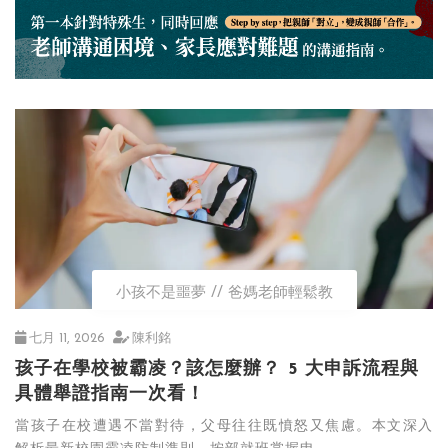
小孩不是噩夢
爸媽老師輕鬆教
七月 11, 2026
陳利銘
孩子在學校被霸凌？該怎麼辦？ 5 大申訴流程與
具體舉證指南一次看！
當孩子在校遭遇不當對待，父母往往既憤怒又焦慮。本文深入