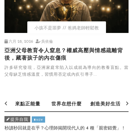
小孩不是噩夢
爸媽老師輕鬆教
六月 28, 2026
吳依倫
亞洲父母教育令人窒息？權威高壓與情感疏離背
後，藏著孩子的內在傷痕
許多研究發現，亞洲家庭常陷入以成就為導向的教養盲點。當
父母缺乏情感溫度，習慣用否定或內疚引導子...
來點正能量
世界在想什麼
創造美好生活
提升自我
NEW
秒讀秒回就是在乎？心理師揭開現代人的 4 種「親密錯覺」！