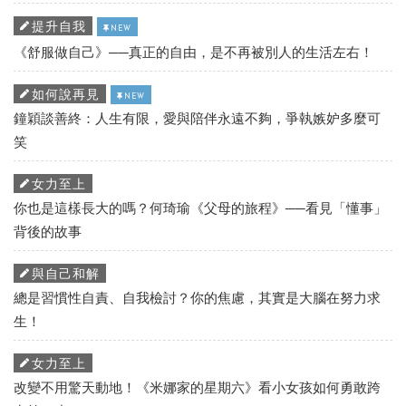
提升自我
NEW
《舒服做自己》──真正的自由，是不再被別人的生活左右！
如何說再見
NEW
鐘穎談善終：人生有限，愛與陪伴永遠不夠，爭執嫉妒多麼可
笑
女力至上
你也是這樣長大的嗎？何琦瑜《父母的旅程》──看見「懂事」
背後的故事
與自己和解
總是習慣性自責、自我檢討？你的焦慮，其實是大腦在努力求
生！
女力至上
改變不用驚天動地！《米娜家的星期六》看小女孩如何勇敢跨