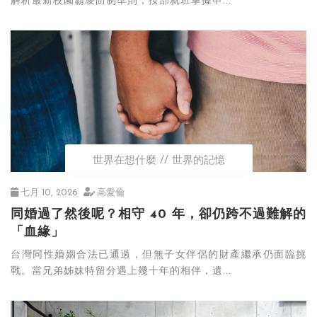
解析最新校園霸凌防制準則，按部就班掌握申...
世界在想什麼
世界的記憶
七月 10, 2026
高愛倫
同婚過了然後呢？相守 40 年，卻仍跨不過難解的
「血緣」
台灣同性婚姻合法已通過，但無子女伴侶的財產繼承仍面臨挑
戰。當兄弟姊妹特留分遇上幾十年的相伴，遺...