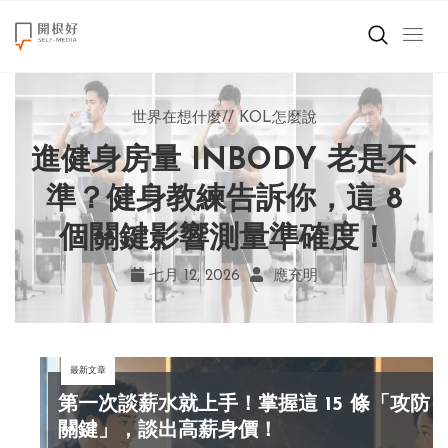
來點正能量
世界在想什麼
世界在想什麼
來點正能量
來點正能量
//
//
//
//
地球村發生的事
與自己和解
KOL怎麼說
女力至上
世界在想什麼
進健身房量 INBODY 老是不
AI 複製吉卜力畫風引爭議！
別讓過去的榮耀嘲笑現在！
改變不用驚天動地！《米娜
創造美好生活
宮崎駿用七年證明：人腦創
學會捨棄獎盃，活出當下的
家的星期六》看小女孩如何
準？健身教練告訴你，這 8
小孩不是噩夢
個關鍵影響測量準確度！
勇敢跨出第一步
作仍無可取代
真實幸福
職場商業經濟
七月 19, 2026
七月 17, 2026
七月 22, 2026
七月 12, 2026
亞瑟．布魯克斯
菲利浦．科特勒
不正田心
應充明
影片專區
最新文章
關於我們
第一次談薪水就上手！掌握這 15 條「攻防
關鍵」，談出高薪身價！