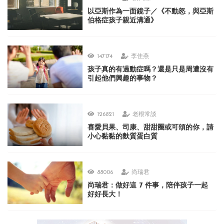
以亞斯作為一面鏡子／《不動怒，與亞斯
伯格症孩子親近溝通》
147174
李佳燕
孩子真的有過動症嗎？還是只是周遭沒有
引起他們興趣的事物？
126821
老根常談
喜愛貝果、司康、甜甜圈或可頌的你，請
小心黏黏的麩質蛋白質
88006
尚瑞君
尚瑞君：做好這 7 件事，陪伴孩子一起
好好長大！