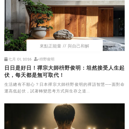
來點正能量
與自己和解
七月 01, 2026
枡野俊明
日日是好日！禪宗大師枡野俊明：坦然接受人生起
伏，每天都是無可取代！
生活總有不順心？日本禪宗大師枡野俊明的禪語智慧──面對命
運高低起伏，試著轉變思考方式與生存之道...