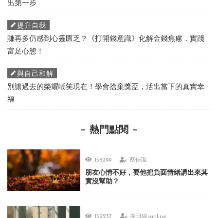
出第一步
提升自我
賺再多仍感到心靈匱乏？《打開錢意識》化解金錢焦慮，實踐
富足心態！
與自己和解
別讓過去的榮耀嘲笑現在！學會捨棄獎盃，活出當下的真實幸
福
熱門點閱
156299
蔡佳璇
朋友心情不好，要他把負面情緒講出來其
實沒幫助？
152237
換日線sunline