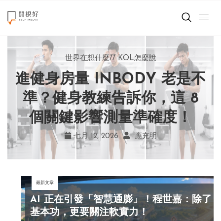
來點正能量
世界在想什麼
世界在想什麼
來點正能量
來點正能量
//
//
//
//
地球村發生的事
與自己和解
KOL怎麼說
女力至上
世界在想什麼
進健身房量 INBODY 老是不
AI 複製吉卜力畫風引爭議！
別讓過去的榮耀嘲笑現在！
改變不用驚天動地！《米娜
創造美好生活
宮崎駿用七年證明：人腦創
學會捨棄獎盃，活出當下的
家的星期六》看小女孩如何
準？健身教練告訴你，這 8
小孩不是噩夢
個關鍵影響測量準確度！
勇敢跨出第一步
作仍無可取代
真實幸福
職場商業經濟
七月 19, 2026
七月 17, 2026
七月 22, 2026
七月 12, 2026
亞瑟．布魯克斯
菲利浦．科特勒
不正田心
應充明
影片專區
最新文章
關於我們
AI 正在引發「智慧通膨」！程世嘉：除了
基本功，更要關注軟實力！