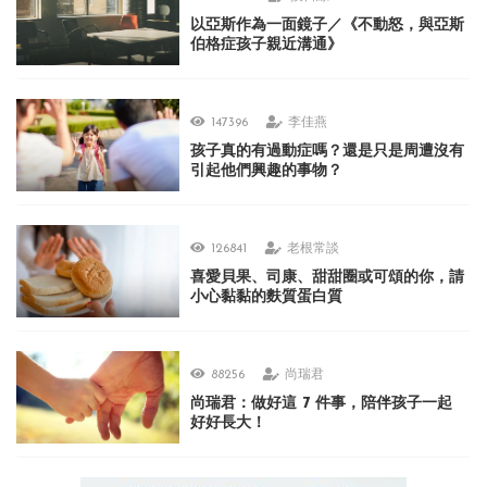
以亞斯作為一面鏡子／《不動怒，與亞斯
伯格症孩子親近溝通》
147396
李佳燕
孩子真的有過動症嗎？還是只是周遭沒有
引起他們興趣的事物？
126841
老根常談
喜愛貝果、司康、甜甜圈或可頌的你，請
小心黏黏的麩質蛋白質
88256
尚瑞君
尚瑞君：做好這 7 件事，陪伴孩子一起
好好長大！