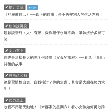
提升自我
NEW
《舒服做自己》──真正的自由，是不再被別人的生活左右！
如何說再見
鐘穎談善終：人生有限，愛與陪伴永遠不夠，爭執嫉妒多麼可
笑
女力至上
你也是這樣長大的嗎？何琦瑜《父母的旅程》──看見「懂事」
背後的故事
與自己和解
總是習慣性自責、自我檢討？你的焦慮，其實是大腦在努力求
生！
女力至上
改變不用驚天動地！《米娜家的星期六》看小女孩如何勇敢跨