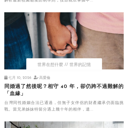
解析最新校園霸凌防制準則，按部就班掌握申...
世界在想什麼
世界的記憶
七月 10, 2026
高愛倫
同婚過了然後呢？相守 40 年，卻仍跨不過難解的
「血緣」
台灣同性婚姻合法已通過，但無子女伴侶的財產繼承仍面臨挑
戰。當兄弟姊妹特留分遇上幾十年的相伴，遺...