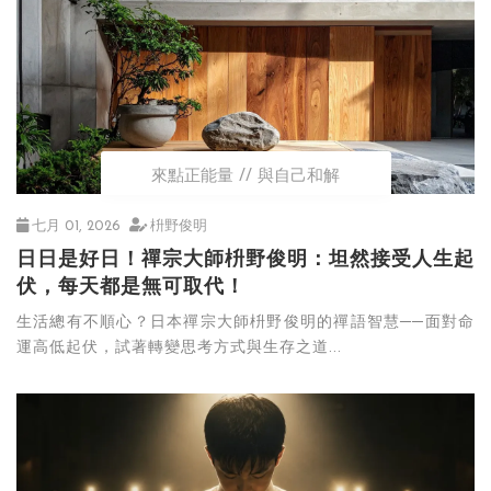
來點正能量
與自己和解
七月 01, 2026
枡野俊明
日日是好日！禪宗大師枡野俊明：坦然接受人生起
伏，每天都是無可取代！
生活總有不順心？日本禪宗大師枡野俊明的禪語智慧──面對命
運高低起伏，試著轉變思考方式與生存之道...