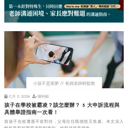
小孩不是噩夢
爸媽老師輕鬆教
七月 11, 2026
陳利銘
孩子在學校被霸凌？該怎麼辦？ 5 大申訴流程與
具體舉證指南一次看！
當孩子在校遭遇不當對待，父母往往既憤怒又焦慮。本文深入