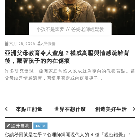
小孩不是噩夢
爸媽老師輕鬆教
六月 28, 2026
吳依倫
亞洲父母教育令人窒息？權威高壓與情感疏離背
後，藏著孩子的內在傷痕
許多研究發現，亞洲家庭常陷入以成就為導向的教養盲點。當
父母缺乏情感溫度，習慣用否定或內疚引導子...
來點正能量
世界在想什麼
創造美好生活
提升自我
NEW
秒讀秒回就是在乎？心理師揭開現代人的 4 種「親密錯覺」！