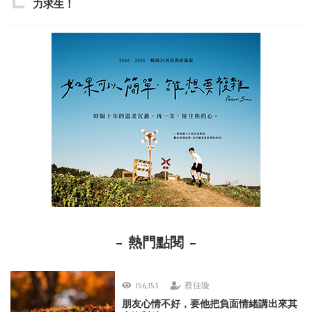
力求生！
熱門點閱
156,153
蔡佳璇
朋友心情不好，要他把負面情緒講出來其