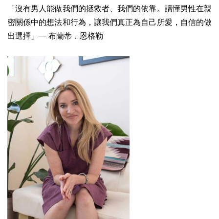
「沒有男人能做我們的拯救者、我們的依靠。讀懂男性在親
密關係中的想法和行為，讓我們真正為自己所愛，自信的做
出選擇」— 布蘭蒂．恩格勒