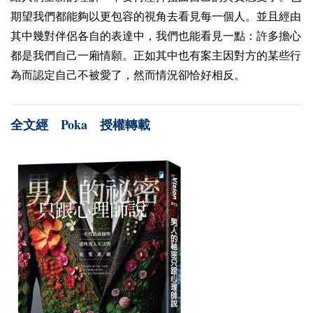
期望我們都能夠以更包容的視角去看見每一個人。並且經由
其中幾對伴侶各自的表達中，我們也能看見一點：許多擔心
都是我們自己一廂情願。正如其中也有案主因對方的某些行
為而認定自己不被愛了，然而情況卻恰好相反。
Poka
全文經
授權轉載