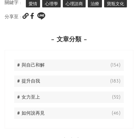
關鍵字 :
愛情
心理學
心理諮商
治療
寶瓶文化
分享至 :
文章分類
# 與自己和解
(154)
# 提升自我
(183)
# 女力至上
(52)
# 如何說再見
(46)