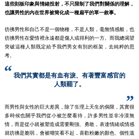
這些刻板印象與情緒投射，不只限制了我們對關係的理解，
也讓男性的內在世界被簡化成一種扁平的單一敘事。
彷彿男性和自己不是一個物種，不是人類，毫無情感般，也
彷彿男性在愛情裡永遠都是傷人或得利的一方。而我總渴望
突破這種人類既定給予我們男女有別的框架，去純粹的思
考。
我們其實都是有血有淚、有著豐富感官的
人類罷了。
而男性與女性的巨大差異，除了生理上天生的侷限，其實很
多時候也關乎我們從小被怎麼看待，許多男性並非冷漠無
情，而是從小就被塑造成需要剛強、勇敢，表達情緒或情感
就彷彿是脆弱，會被嘲笑看不起，喜歡粉嫩的顏色、個性溫