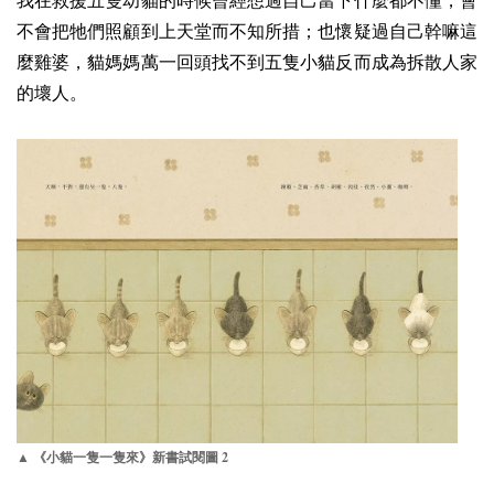
我在救援五隻幼貓的時候曾經想過自己當下什麼都不懂，會
不會把牠們照顧到上天堂而不知所措；也懷疑過自己幹嘛這
麼雞婆，貓媽媽萬一回頭找不到五隻小貓反而成為拆散人家
的壞人。
2
▲ 《小貓一隻一隻來》新書試閱圖