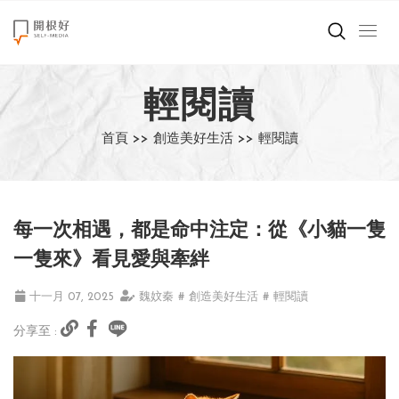
來點正能量
輕閱讀
世界在想什麼
首頁 >>
創造美好生活 >>
輕閱讀
創造美好生活
小孩不是噩夢
每一次相遇，都是命中注定：從《小貓一隻
職場商業經濟
一隻來》看見愛與牽絆
影片專區
十一月 07, 2025
魏妏秦
# 創造美好生活
# 輕閱讀
分享至 :
關於我們