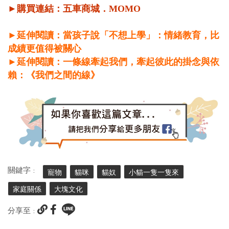
►購買連結：
五車商城
．
MOMO
►延伸閱讀：當孩子說「不想上學」：情緒教育，比
成績更值得被關心
►延伸閱讀：一條線牽起我們，牽起彼此的掛念與依
賴：《我們之間的線》
關鍵字 :
寵物
貓咪
貓奴
小貓一隻一隻來
家庭關係
大塊文化
分享至 :