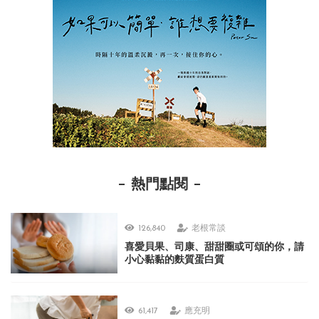
熱門點閱
126,840
老根常談
喜愛貝果、司康、甜甜圈或可頌的你，請
小心黏黏的麩質蛋白質
61,417
應充明