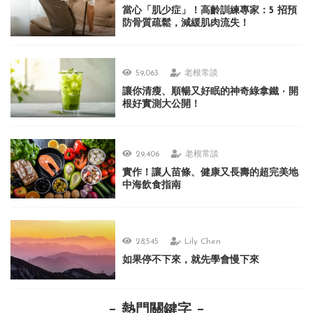
當心「肌少症」！高齡訓練專家：5 招預
防骨質疏鬆，減緩肌肉流失！
59,063
老根常談
讓你清瘦、順暢又好眠的神奇綠拿鐵 ‧ 開
根好實測大公開！
29,406
老根常談
實作！讓人苗條、健康又長壽的超完美地
中海飲食指南
28,545
Lily Chen
如果停不下來，就先學會慢下來
熱門關鍵字