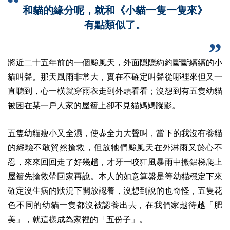
和貓的緣分呢，就和《小貓一隻一隻來》
有點類似了。
將近二十五年前的一個颱風天，外面隱隱約約斷斷續續的小
貓叫聲。那天風雨非常大，實在不確定叫聲從哪裡來但又一
直聽到，心一橫就穿雨衣走到外頭看看；沒想到有五隻幼貓
被困在某一戶人家的屋簷上卻不見貓媽媽蹤影。
五隻幼貓瘦小又全濕，使盡全力大聲叫，當下的我沒有養貓
的經驗不敢貿然搶救，但放牠們颱風天在外淋雨又於心不
忍，來來回回走了好幾趟，才牙一咬狂風暴雨中搬鋁梯爬上
屋簷先搶救帶回家再說。本人的如意算盤是等幼貓穩定下來
確定沒生病的狀況下開放認養，沒想到說的也奇怪，五隻花
色不同的幼貓一隻都沒被認養出去，在我們家越待越「肥
美」，就這樣成為家裡的「五份子」。