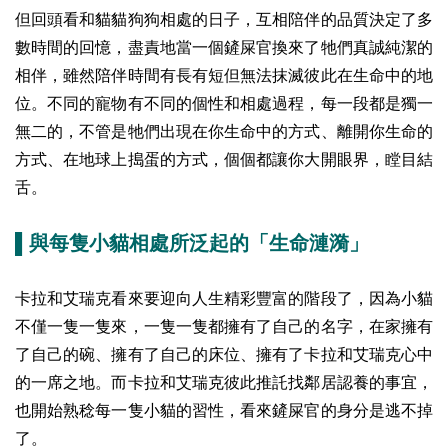
但回頭看和貓貓狗狗相處的日子，互相陪伴的品質決定了多
數時間的回憶，盡責地當一個鏟屎官換來了牠們真誠純潔的
相伴，雖然陪伴時間有長有短但無法抹滅彼此在生命中的地
位。不同的寵物有不同的個性和相處過程，每一段都是獨一
無二的，不管是牠們出現在你生命中的方式、離開你生命的
方式、在地球上搗蛋的方式，個個都讓你大開眼界，瞠目結
舌。
▌與每隻小貓相處所泛起的「生命漣漪」
卡拉和艾瑞克看來要迎向人生精彩豐富的階段了，因為小貓
不僅一隻一隻來，一隻一隻都擁有了自己的名字，在家擁有
了自己的碗、擁有了自己的床位、擁有了卡拉和艾瑞克心中
的一席之地。而卡拉和艾瑞克彼此推託找鄰居認養的事宜，
也開始熟稔每一隻小貓的習性，看來鏟屎官的身分是逃不掉
了。