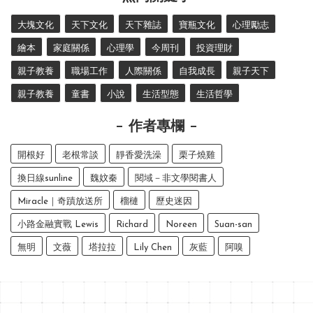
大塊文化
天下文化
天下雜誌
寶瓶文化
心理勵志
繪本
家庭關係
心理學
今周刊
投資理財
親子教養
職場工作
人際關係
自我成長
親子天下
親子教養
童書
小說
生活型態
生活哲學
作者專欄
開根好
老根常談
靜香愛洗澡
栗子燒雞
換日線sunline
魏妏秦
閱域－非文學閱書人
Miracle｜奇蹟放送所
榴槤
歷史迷因
小路金融實戰 Lewis
Richard
Noreen
Suan-san
無明
文薇
塔拉拉
Lily Chen
灰藍
阿嗅