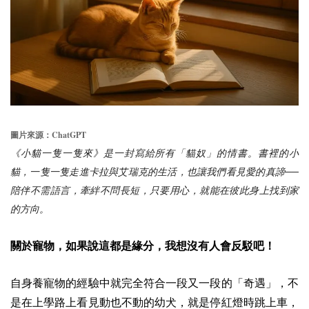
ChatGPT
圖片來源：
《小貓一隻一隻來》是一封寫給所有「貓奴」的情書。書裡的小
貓，一隻一隻走進卡拉與艾瑞克的生活，也讓我們看見愛的真諦──
陪伴不需語言，牽絆不問長短，只要用心，就能在彼此身上找到家
的方向。
關於寵物，如果說這都是緣分，我想沒有人會反駁吧！
自身養寵物的經驗中就完全符合一段又一段的「奇遇」，不
是在上學路上看見動也不動的幼犬，就是停紅燈時跳上車，