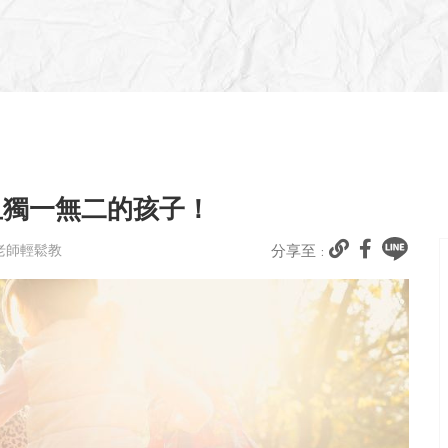
且獨一無二的孩子！
媽老師輕鬆教
分享至 :