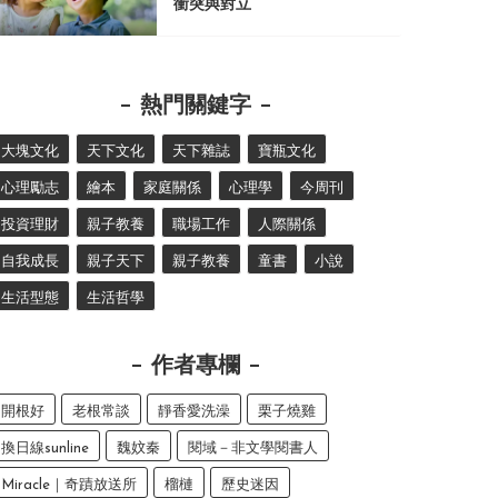
衝突與對立
熱門關鍵字
大塊文化
天下文化
天下雜誌
寶瓶文化
心理勵志
繪本
家庭關係
心理學
今周刊
投資理財
親子教養
職場工作
人際關係
自我成長
親子天下
親子教養
童書
小說
生活型態
生活哲學
作者專欄
開根好
老根常談
靜香愛洗澡
栗子燒雞
換日線sunline
魏妏秦
閱域－非文學閱書人
Miracle｜奇蹟放送所
榴槤
歷史迷因