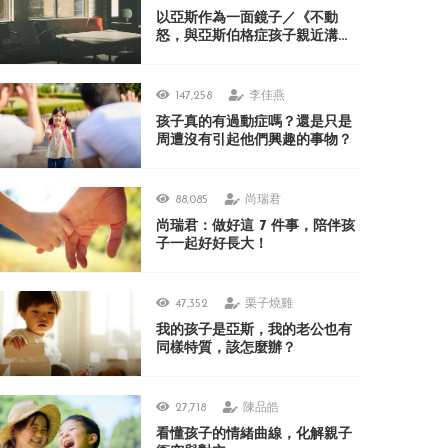
以亞斯作為一面鏡子／《不動
怒，與亞斯伯格症孩子親近溝
通》
147,258
李佳燕
孩子真的有過動症嗎？還是只是
周遭沒有引起他們興趣的事物？
88,085
尚瑞君
尚瑞君：做好這 7 件事，陪伴孩
子一起好好長大！
47,352
栗子燒雞
我的孩子是亞斯，我的老公也有
同樣特質，該怎麼辦？
27,718
陳品皓
看懂孩子的情緒曲線，化解親子