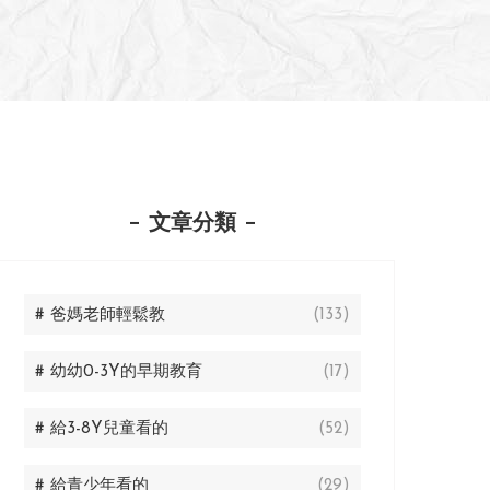
文章分類
# 爸媽老師輕鬆教
(133)
# 幼幼0-3Y的早期教育
(17)
# 給3-8Y兒童看的
(52)
# 給青少年看的
(29)