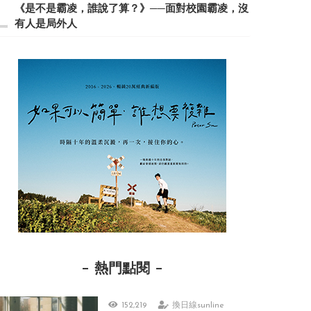
《是不是霸凌，誰說了算？》──面對校園霸凌，沒
有人是局外人
熱門點閱
152,219
換日線sunline