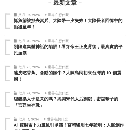
最新文章
八月 04, 2026
# 世界在想什麼
抓魚卻被抓去當兵、大陳幣一夕失效！大陳長者回憶中的
動盪童年！
七月 30, 2026
# 世界在想什麼
別陷進集體神話的陷阱！看穿帝王正史背後，最真實的平
民血淚
七月 28, 2026
# 世界在想什麼
連皮吃香蕉、會動的鐵牛？大陳島民初來台灣的 10 個震
撼！
七月 24, 2026
# 世界在想什麼
貍貓換太子是真的嗎？揭開宋代太后劉娥，密謀奪子的
「宮廷生存戰」
七月 19, 2026
# 世界在想什麼
AI 複製吉卜力畫風引爭議！宮崎駿用七年證明：人腦創作