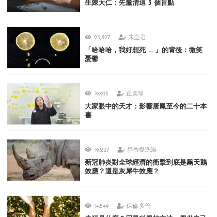
生陳大仁：先釐清這 3 個盲點
23,827
朱亞君
「哈哈哈，我好想死 ... 」的背後：微笑
憂鬱
19,935
丘美珍
大家眼中的天才：影響唐鳳至今的二十本
書
19,227
靜香愛洗澡
新冠肺炎對全球經濟的衝擊到底是黑天鵝
效應？還是灰犀牛效應？
14,549
保倫·多倫