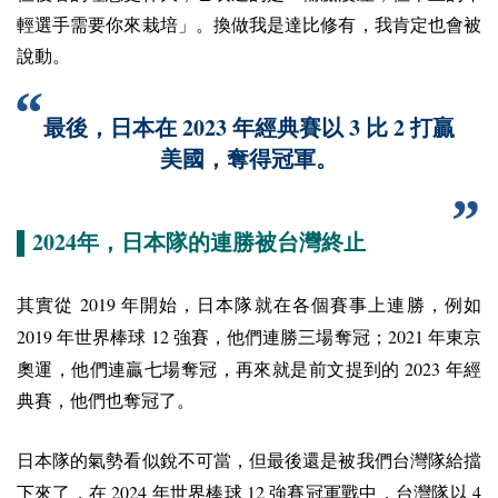
輕選手需要你來栽培」。換做我是達比修有，我肯定也會被
說動。
2023
3
2
最後，日本在
年經典賽以
比
打贏
美國，奪得冠軍。
2024
▌
年，日本隊的連勝被台灣終止
2019
其實從
年開始，日本隊就在各個賽事上連勝，例如
2019
12
2021
年世界棒球
強賽，他們連勝三場奪冠；
年東京
2023
奧運，他們連贏七場奪冠，再來就是前文提到的
年經
典賽，他們也奪冠了。
日本隊的氣勢看似銳不可當，但最後還是被我們台灣隊給擋
2024
12
4
下來了，在
年世界棒球
強賽冠軍戰中，台灣隊以