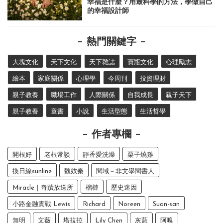
幸福是什麼？用最科學的方法，學做自己
的幸福設計師
熱門關鍵字
大塊文化
天下文化
天下雜誌
寶瓶文化
心理勵志
繪本
家庭關係
心理學
今周刊
投資理財
親子教養
職場工作
人際關係
自我成長
親子天下
親子教養
童書
小說
生活型態
生活哲學
作者專欄
開根好
老根常談
靜香愛洗澡
栗子燒雞
換日線sunline
魏妏秦
閱域－非文學閱書人
Miracle｜奇蹟放送所
榴槤
歷史迷因
小路金融實戰 Lewis
Richard
Noreen
Suan-san
無明
文薇
塔拉拉
Lily Chen
灰藍
阿嗅