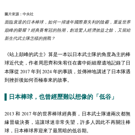
圖片來源：中央社
面臨衰退的日本棒球，如何一掃連年國際賽失利的陰霾，重返世界
巔峰的榮耀？經典賽奪冠的熱潮，創造驚人經濟效益之餘，又留給
新生代武士隊怎樣的挑戰？
《站上顛峰的武士》算是一本以日本武士隊的角度為主的棒
球近代史，作者周思齊和朱宥任在書中鉅細靡遺地記錄了日
2017
2024
本隊從
年到
年的事蹟，並傳神地講述了日本隊遇
到挫折後如何否極泰來的故事。
▌日本棒球，也曾經歷難以想像的「低谷」
2013
2017
和
年的世界棒球經典賽，日本武士隊連兩次都無
緣晉級決賽，這讓球迷非常失望，許多人因此不再關注棒
球，日本棒球界迎來了最黑暗的低谷期。