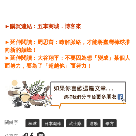
►購買連結：
五車商城
．
博客來
►延伸閱讀：周思齊：瞭解脈絡，才能將臺灣棒球推
向新的顛峰！
►延伸閱讀：大谷翔平：不要因為想「變成」某個人
而努力，要為了「超越他」而努力！
關鍵字 :
棒球
日本職棒
武士隊
運動
畢方