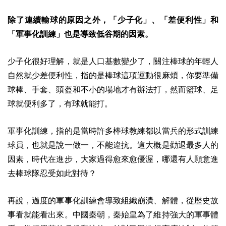
除了連續輸球的原因之外，「少子化」、「差便利性」和
「軍事化訓練」也是導致低谷期的因素。
少子化很好理解，就是人口基數變少了，關注棒球的年輕人
自然就少差便利性，指的是棒球這項運動很麻煩，你要準備
球棒、手套、頭盔和不小的場地才有辦法打，然而籃球、足
球就便利多了，有球就能打。
軍事化訓練，指的是當時許多棒球教練都以當兵的形式訓練
球員，也就是說一做一，不能違抗。這大
概是勸退最多人的
因素，時代在進步，大家過得愈來愈優渥，哪還有人願意進
去棒球隊忍受如此對待？
再說，過度的軍事化訓練會導致組織崩潰、解體，從歷史故
事看就能看出來。中國秦朝，秦始皇為了維持強大的軍事體