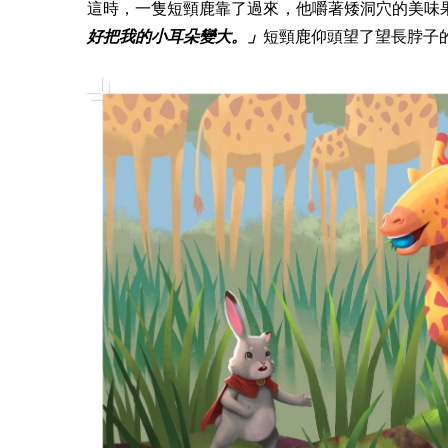
這時，一隻短頸鹿靠了過來，他嚼著矮洞穴的美味
好把我的小耳朵變大。」
短頸鹿仰頭望了望長脖子