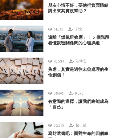
朋友心情不好，要他把負面情緒
講出來其實沒幫助？
51,535
于悅
遠離「煤氣燈效應」！ 3 個階段
看懂親密關係間的心理操縱！
45,529
莊博安
焦慮，其實是過往未曾處理的生
命創傷！
38,695
Poka
有意識的選擇，讓我們終能成為
「自己」
32,545
趙士懿
寫封遺書吧：面對生命的四個練