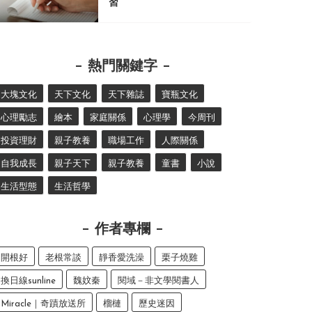
習
熱門關鍵字
大塊文化
天下文化
天下雜誌
寶瓶文化
心理勵志
繪本
家庭關係
心理學
今周刊
投資理財
親子教養
職場工作
人際關係
自我成長
親子天下
親子教養
童書
小說
生活型態
生活哲學
作者專欄
開根好
老根常談
靜香愛洗澡
栗子燒雞
換日線sunline
魏妏秦
閱域－非文學閱書人
Miracle｜奇蹟放送所
榴槤
歷史迷因