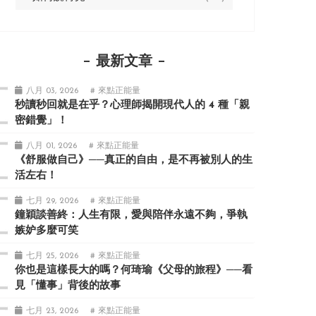
最新文章
八月 03, 2026
# 來點正能量
秒讀秒回就是在乎？心理師揭開現代人的 4 種「親
密錯覺」！
八月 01, 2026
# 來點正能量
《舒服做自己》──真正的自由，是不再被別人的生
活左右！
七月 29, 2026
# 來點正能量
鐘穎談善終：人生有限，愛與陪伴永遠不夠，爭執
嫉妒多麼可笑
七月 25, 2026
# 來點正能量
你也是這樣長大的嗎？何琦瑜《父母的旅程》──看
見「懂事」背後的故事
七月 23, 2026
# 來點正能量