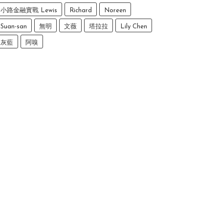
小路金融實戰 Lewis
Richard
Noreen
Suan-san
無明
文薇
塔拉拉
Lily Chen
灰藍
阿嗅