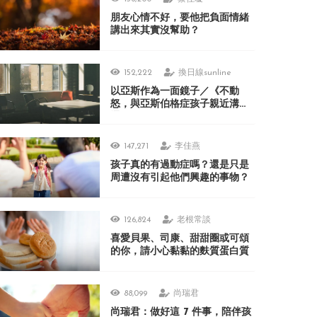
朋友心情不好，要他把負面情緒
講出來其實沒幫助？
152,222
換日線sunline
以亞斯作為一面鏡子／《不動
怒，與亞斯伯格症孩子親近溝
通》
147,271
李佳燕
孩子真的有過動症嗎？還是只是
周遭沒有引起他們興趣的事物？
126,824
老根常談
喜愛貝果、司康、甜甜圈或可頌
的你，請小心黏黏的麩質蛋白質
88,099
尚瑞君
尚瑞君：做好這 7 件事，陪伴孩