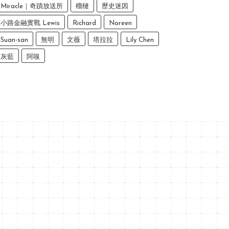
Miracle｜奇蹟放送所
榴槤
歷史迷因
小路金融實戰 Lewis
Richard
Noreen
Suan-san
無明
文薇
塔拉拉
Lily Chen
灰藍
阿嗅