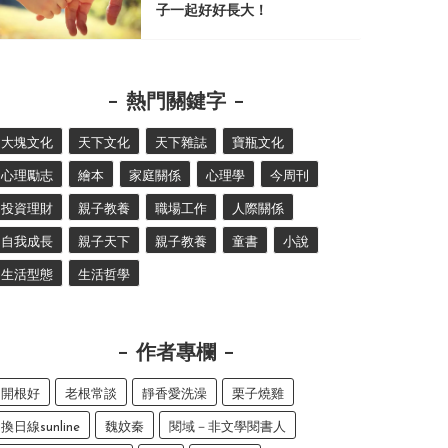
子一起好好長大！
熱門關鍵字
大塊文化
天下文化
天下雜誌
寶瓶文化
心理勵志
繪本
家庭關係
心理學
今周刊
投資理財
親子教養
職場工作
人際關係
自我成長
親子天下
親子教養
童書
小說
生活型態
生活哲學
作者專欄
開根好
老根常談
靜香愛洗澡
栗子燒雞
換日線sunline
魏妏秦
閱域－非文學閱書人