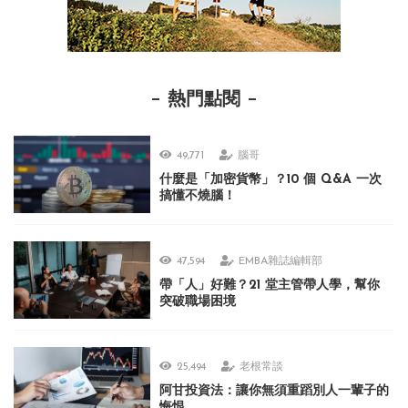
熱門點閱
49,771
腦哥
什麼是「加密貨幣」？10 個 Q&A 一次
搞懂不燒腦！
47,594
EMBA雜誌編輯部
帶「人」好難？21 堂主管帶人學，幫你
突破職場困境
25,494
老根常談
阿甘投資法：讓你無須重蹈別人一輩子的
悔恨