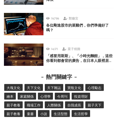
19,786
鄭廳宜
各位剛進股市的菜雞們，你們準備好了
嗎？
14,171
栗子燒雞
「感冒用斯斯」、「小時光麵館」，這些
你看到都會背的廣告，在日本人眼裡居然
很不可思議？
熱門關鍵字
大塊文化
天下文化
天下雜誌
寶瓶文化
心理勵志
繪本
家庭關係
心理學
今周刊
投資理財
親子教養
職場工作
人際關係
自我成長
親子天下
親子教養
童書
小說
生活型態
生活哲學