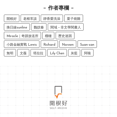
作者專欄
開根好
老根常談
靜香愛洗澡
栗子燒雞
換日線sunline
魏妏秦
閱域－非文學閱書人
Miracle｜奇蹟放送所
榴槤
歷史迷因
小路金融實戰 Lewis
Richard
Noreen
Suan-san
無明
文薇
塔拉拉
Lily Chen
灰藍
阿嗅