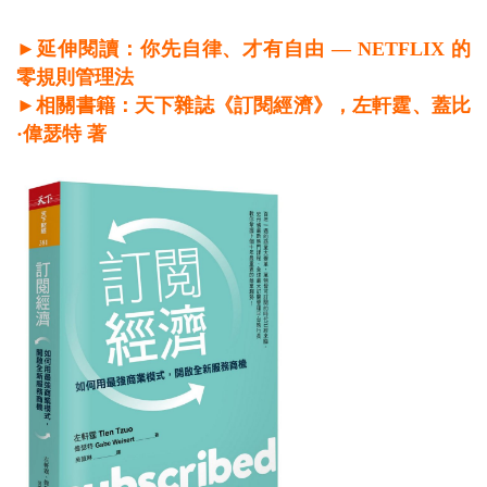
►延伸閱讀：你先自律、才有自由 — NETFLIX 的
零規則管理法
►相關書籍：天下雜誌《訂閱經濟》，左軒霆、蓋比
·偉瑟特 著