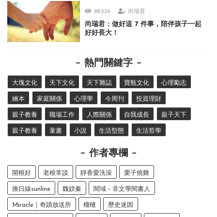
88,236
尚瑞君
尚瑞君：做好這 7 件事，陪伴孩子一起
好好長大！
熱門關鍵字
大塊文化
天下文化
天下雜誌
寶瓶文化
心理勵志
繪本
家庭關係
心理學
今周刊
投資理財
親子教養
職場工作
人際關係
自我成長
親子天下
親子教養
童書
小說
生活型態
生活哲學
作者專欄
開根好
老根常談
靜香愛洗澡
栗子燒雞
換日線sunline
魏妏秦
閱域－非文學閱書人
Miracle｜奇蹟放送所
榴槤
歷史迷因