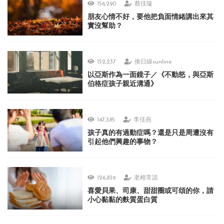
156,290
蔡佳璇
朋友心情不好，要他把負面情緒講出來其
實沒幫助？
152,237
換日線sunline
以亞斯作為一面鏡子／《不動怒，與亞斯
伯格症孩子親近溝通》
147,385
李佳燕
孩子真的有過動症嗎？還是只是周遭沒有
引起他們興趣的事物？
126,839
老根常談
喜愛貝果、司康、甜甜圈或可頌的你，請
小心黏黏的麩質蛋白質