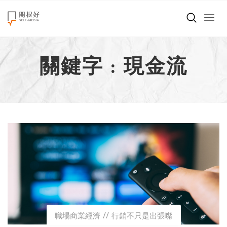
來點正能量
關鍵字 : 現金流
世界在想什麼
創造美好生活
小孩不是噩夢
職場商業經濟
影片專區
關於我們
職場商業經濟
行銷不只是出張嘴