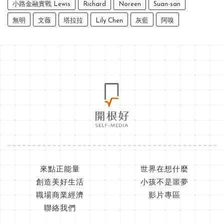
小路金融實戰 Lewis
Richard
Noreen
Suan-san
無明
文薇
塔拉拉
Lily Chen
灰藍
阿嗅
來點正能量
世界在想什麼
創造美好生活
小孩不是噩夢
職場商業經濟
影片專區
聯絡我們