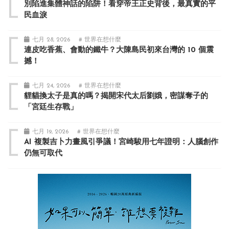
別陷進集體神話的陷阱！看穿帝王正史背後，最真實的平
民血淚
七月 28, 2026
# 世界在想什麼
連皮吃香蕉、會動的鐵牛？大陳島民初來台灣的 10 個震
撼！
七月 24, 2026
# 世界在想什麼
貍貓換太子是真的嗎？揭開宋代太后劉娥，密謀奪子的
「宮廷生存戰」
七月 19, 2026
# 世界在想什麼
AI 複製吉卜力畫風引爭議！宮崎駿用七年證明：人腦創作
仍無可取代