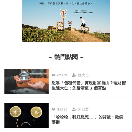
熱門點閱
62,762
陳大仁
想靠「包租代管」實現財富自由？理財醫
生陳大仁：先釐清這 3 個盲點
23,826
朱亞君
「哈哈哈，我好想死 ... 」的背後：微笑
憂鬱