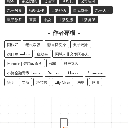
繪本
家庭關係
心理學
今周刊
投資理財
親子教養
職場工作
人際關係
自我成長
親子天下
親子教養
童書
小說
生活型態
生活哲學
作者專欄
開根好
老根常談
靜香愛洗澡
栗子燒雞
換日線sunline
魏妏秦
閱域－非文學閱書人
Miracle｜奇蹟放送所
榴槤
歷史迷因
小路金融實戰 Lewis
Richard
Noreen
Suan-san
無明
文薇
塔拉拉
Lily Chen
灰藍
阿嗅