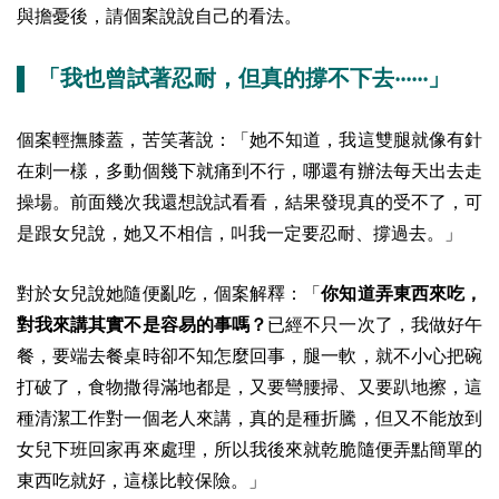
與擔憂後，請個案說說自己的看法。
▌ 「我也曾試著忍耐，但真的撐不下去‧‧‧‧‧‧」
個案輕撫膝蓋，苦笑著說：「她不知道，我這雙腿就像有針
在刺一樣，多動個幾下就痛到不行，哪還有辦法每天出去走
操場。前面幾次我還想說試看看，結果發現真的受不了，可
是跟女兒說，她又不相信，叫我一定要忍耐、撐過去。」
對於女兒說她隨便亂吃，個案解釋：「
你知道弄東西來吃，
對我來講其實不是容易的事嗎？
已經不只一次了，我做好午
餐，要端去餐桌時卻不知怎麼回事，腿一軟，就不小心把碗
打破了，食物撒得滿地都是，又要彎腰掃、又要趴地擦，這
種清潔工作對一個老人來講，真的是種折騰，但又不能放到
女兒下班回家再來處理，所以我後來就乾脆隨便弄點簡單的
東西吃就好，這樣比較保險。」