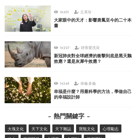
19,935
丘美珍
大家眼中的天才：影響唐鳳至今的二十本
書
19,227
靜香愛洗澡
新冠肺炎對全球經濟的衝擊到底是黑天鵝
效應？還是灰犀牛效應？
14,548
保倫·多倫
幸福是什麼？用最科學的方法，學做自己
的幸福設計師
熱門關鍵字
大塊文化
天下文化
天下雜誌
寶瓶文化
心理勵志