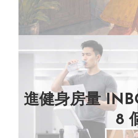
進健身房量 IN
8