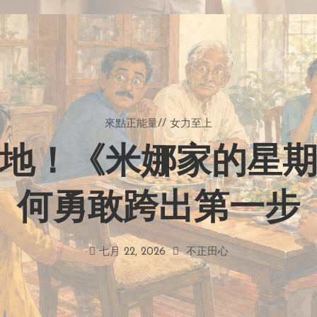
來點正能量
//
女力至上
地！《米娜家的星
何勇敢跨出第一步
七月 22, 2026
不正田心