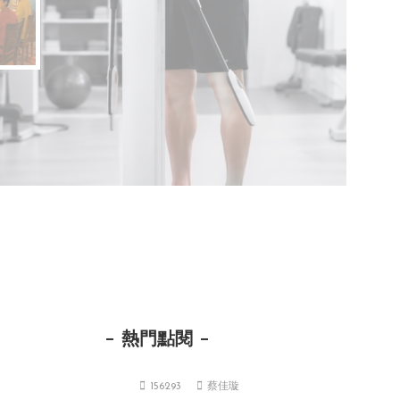
熱門點閱
156293
蔡佳璇