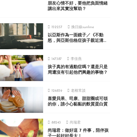
朋友心情不好，要他把負面情緒
講出來其實沒幫助？
152237
換日線sunline
以亞斯作為一面鏡子／《不動
怒，與亞斯伯格症孩子親近溝
通》
147387
李佳燕
孩子真的有過動症嗎？還是只是
周遭沒有引起他們興趣的事物？
126839
老根常談
喜愛貝果、司康、甜甜圈或可頌
的你，請小心黏黏的麩質蛋白質
88243
尚瑞君
尚瑞君：做好這 7 件事，陪伴孩
子一起好好長大！