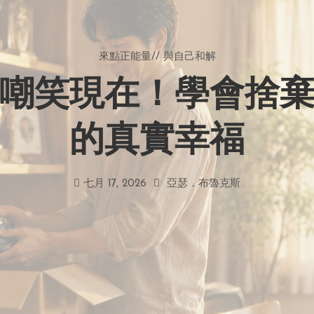
來點正能量
//
與自己和解
嘲笑現在！學會捨
的真實幸福
七月 17, 2026
亞瑟．布魯克斯