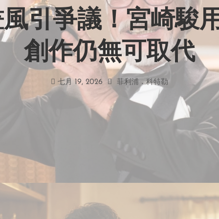
力畫風引爭議！宮崎駿
創作仍無可取代
七月 19, 2026
菲利浦．科特勒