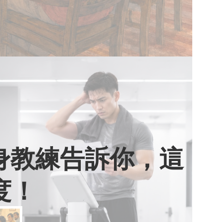
健身教練告訴你，這
度！