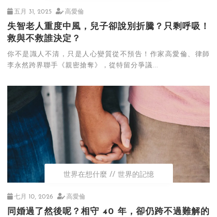
五月 31, 2025
高愛倫
失智老人重度中風，兒子卻說別折騰？只剩呼吸！
救與不救誰決定？
你不是識人不清，只是人心變質從不預告！作家高愛倫、律師
李永然跨界聯手《親密搶奪》，從特留分爭議...
世界在想什麼
世界的記憶
七月 10, 2026
高愛倫
同婚過了然後呢？相守 40 年，卻仍跨不過難解的