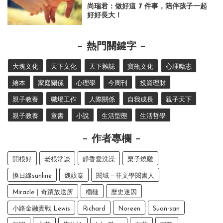
尚瑞君：做好這 7 件事，陪伴孩子一起
好好長大！
熱門關鍵字
大塊文化
天下文化
天下雜誌
寶瓶文化
心理勵志
繪本
家庭關係
心理學
今周刊
投資理財
親子教養
職場工作
人際關係
自我成長
親子天下
親子教養
童書
小說
生活型態
生活哲學
作者專欄
開根好
老根常談
靜香愛洗澡
栗子燒雞
換日線sunline
魏妏秦
閱域－非文學閱書人
Miracle｜奇蹟放送所
榴槤
歷史迷因
小路金融實戰 Lewis
Richard
Noreen
Suan-san