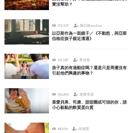
實沒幫助？
152,237
換日線sunline
以亞斯作為一面鏡子／《不動怒，與亞斯
伯格症孩子親近溝通》
147,387
李佳燕
孩子真的有過動症嗎？還是只是周遭沒有
引起他們興趣的事物？
126,839
老根常談
喜愛貝果、司康、甜甜圈或可頌的你，請
小心黏黏的麩質蛋白質
88,239
尚瑞君