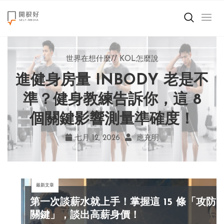
來點正能量
世界在想什麼
世界在想什麼
來點正能量
來點正能量
//
//
//
//
地球村發生的事
與自己和解
KOL怎麼說
女力至上
世界在想什麼
進健身房量 INBODY 老是不
AI 複製吉卜力畫風引爭議！
別讓過去的榮耀嘲笑現在！
改變不用驚天動地！《米娜
創造美好生活
宮崎駿用七年證明：人腦創
學會捨棄獎盃，活出當下的
家的星期六》看小女孩如何
準？健身教練告訴你，這 8
小孩不是噩夢
個關鍵影響測量準確度！
勇敢跨出第一步
作仍無可取代
真實幸福
職場商業經濟
七月 19, 2026
七月 17, 2026
七月 22, 2026
七月 12, 2026
亞瑟．布魯克斯
菲利浦．科特勒
不正田心
應充明
影片專區
最新文章
關於我們
第一次談薪水就上手！掌握這 15 條「攻防
關鍵」，談出高薪身價！