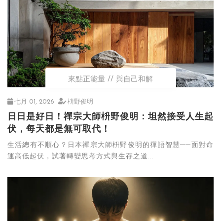
來點正能量
與自己和解
七月 01, 2026
枡野俊明
日日是好日！禪宗大師枡野俊明：坦然接受人生起
伏，每天都是無可取代！
生活總有不順心？日本禪宗大師枡野俊明的禪語智慧──面對命
運高低起伏，試著轉變思考方式與生存之道...