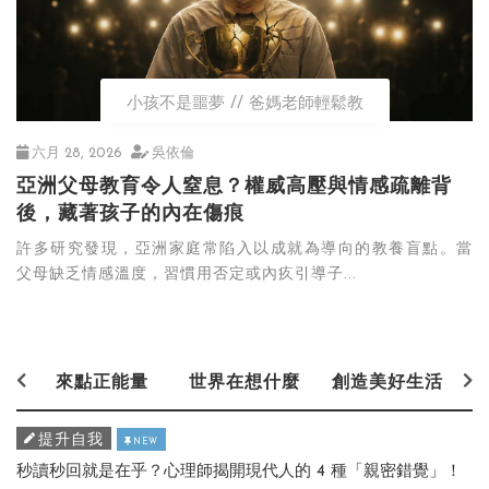
小孩不是噩夢
爸媽老師輕鬆教
六月 28, 2026
吳依倫
亞洲父母教育令人窒息？權威高壓與情感疏離背
後，藏著孩子的內在傷痕
許多研究發現，亞洲家庭常陷入以成就為導向的教養盲點。當
父母缺乏情感溫度，習慣用否定或內疚引導子...
來點正能量
世界在想什麼
創造美好生活
提升自我
NEW
秒讀秒回就是在乎？心理師揭開現代人的 4 種「親密錯覺」！