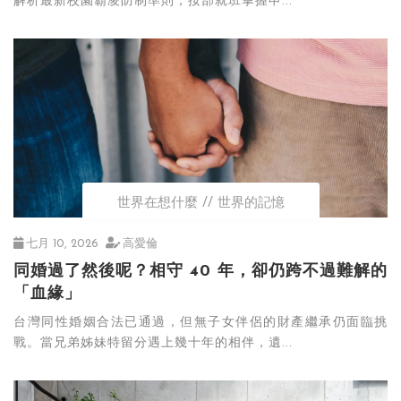
解析最新校園霸凌防制準則，按部就班掌握申...
世界在想什麼
世界的記憶
七月 10, 2026
高愛倫
同婚過了然後呢？相守 40 年，卻仍跨不過難解的
「血緣」
台灣同性婚姻合法已通過，但無子女伴侶的財產繼承仍面臨挑
戰。當兄弟姊妹特留分遇上幾十年的相伴，遺...