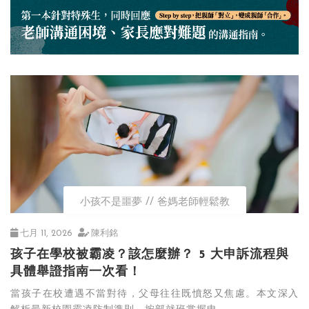
小孩不是噩夢
爸媽老師輕鬆教
七月 11, 2026
陳利銘
孩子在學校被霸凌？該怎麼辦？ 5 大申訴流程與
具體舉證指南一次看！
當孩子在校遭遇不當對待，父母往往既憤怒又焦慮。本文深入