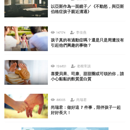
以亞斯作為一面鏡子／《不動怒，與亞斯
伯格症孩子親近溝通》
147174
李佳燕
孩子真的有過動症嗎？還是只是周遭沒有
引起他們興趣的事物？
126821
老根常談
喜愛貝果、司康、甜甜圈或可頌的你，請
小心黏黏的麩質蛋白質
88005
尚瑞君
尚瑞君：做好這 7 件事，陪伴孩子一起
好好長大！