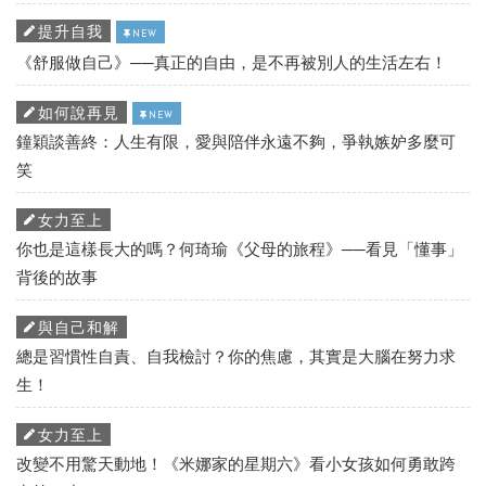
提升自我
NEW
《舒服做自己》──真正的自由，是不再被別人的生活左右！
如何說再見
NEW
鐘穎談善終：人生有限，愛與陪伴永遠不夠，爭執嫉妒多麼可
笑
女力至上
你也是這樣長大的嗎？何琦瑜《父母的旅程》──看見「懂事」
背後的故事
與自己和解
總是習慣性自責、自我檢討？你的焦慮，其實是大腦在努力求
生！
女力至上
改變不用驚天動地！《米娜家的星期六》看小女孩如何勇敢跨