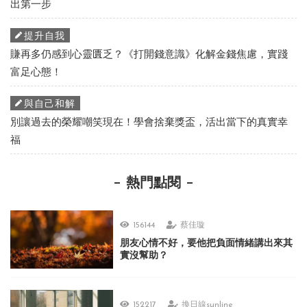
出第一步
提升自我
賺再多仍感到心靈匱乏？《打開錢意識》化解金錢焦慮，實踐
富足心態！
與自己和解
別讓過去的榮耀嘲笑現在！學會捨棄獎盃，活出當下的真實幸
福
熱門點閱
156144
蔡佳璇
朋友心情不好，要他把負面情緒講出來其
實沒幫助？
152217
換日線sunline