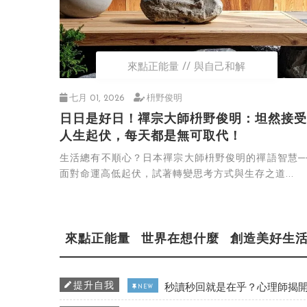
來點正能量
與自己和解
七月 01, 2026
枡野俊明
日日是好日！禪宗大師枡野俊明：坦然接受
人生起伏，每天都是無可取代！
生活總有不順心？日本禪宗大師枡野俊明的禪語智慧─
面對命運高低起伏，試著轉變思考方式與生存之道...
來點正能量
世界在想什麼
創造美好生
提升自我
秒讀秒回就是在乎？心理師揭開
NEW