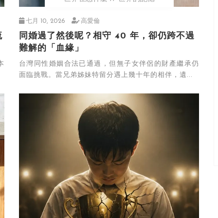
七月 10, 2026
高愛倫
流
同婚過了然後呢？相守 40 年，卻仍跨不過
難解的「血緣」
本
台灣同性婚姻合法已通過，但無子女伴侶的財產繼承仍
面臨挑戰。當兄弟姊妹特留分遇上幾十年的相伴，遺...