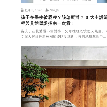
七月 11, 2026
陳利銘
孩子在學校被霸凌？該怎麼辦？ 5 大申訴
程與具體舉證指南一次看！
當孩子在校遭遇不當對待，父母往往既憤怒又焦慮。
文深入解析最新校園霸凌防制準則，按部就班掌握申...