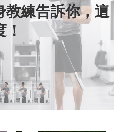
健身教練告訴你，這
用七年證明：人腦
棄獎盃，活出當下
期六》看小女孩如
度！