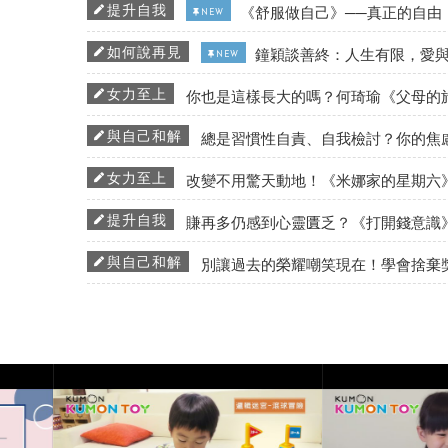
提升自我
《舒服做自己》──真正的自由
NEW
如何說再見
鐘穎談善終：人生有限，愛
NEW
女力至上
你也是這樣長大的嗎？何琦瑜《父母的
與自己和解
總是習慣性自責、自我檢討？你的焦
女力至上
改變不用驚天動地！《米娜家的星期六
提升自我
賺再多仍感到心靈匱乏？《打開錢意識
與自己和解
別讓過去的榮耀嘲笑現在！學會捨棄