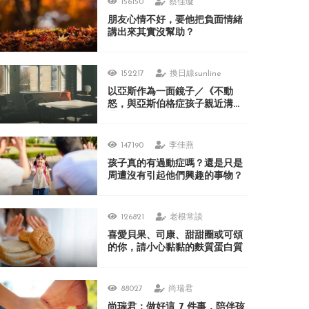
156150
蔡佳璇
朋友心情不好，要他把負面情緒
講出來其實沒幫助？
152217
換日線sunline
以亞斯作為一面鏡子／《不動
怒，與亞斯伯格症孩子親近溝
通》
147190
李佳燕
孩子真的有過動症嗎？還是只是
周遭沒有引起他們興趣的事物？
126821
老根常談
喜愛貝果、司康、甜甜圈或可頌
的你，請小心黏黏的麩質蛋白質
88027
尚瑞君
尚瑞君：做好這 7 件事，陪伴孩