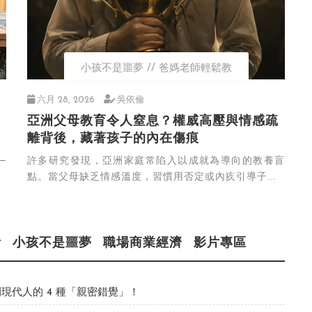
小孩不是噩夢
爸媽老師輕鬆教
六月 28, 2026
吳依倫
亞洲父母教育令人窒息？權威高壓與情感疏
離背後，藏著孩子的內在傷痕
─
許多研究發現，亞洲家庭常陷入以成就為導向的教養盲
點。當父母缺乏情感溫度，習慣用否定或內疚引導子...
活
小孩不是噩夢
職場商業經濟
影片專區
現代人的 4 種「親密錯覺」！