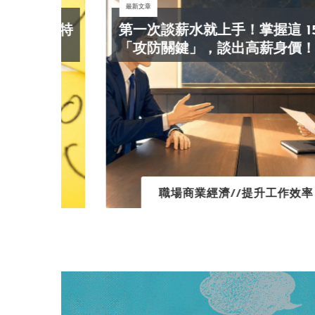
最新文章
師科特
第一次談薪水就上手！掌握這 15 條
心
「攻防關鍵」，談出高薪身價！
職場商業經濟//提升工作效率