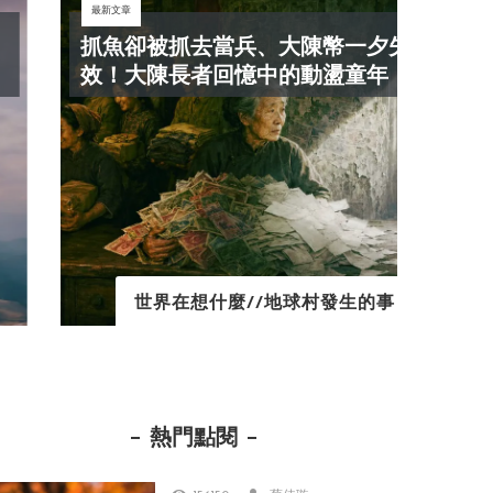
最新文章
最新文
抓魚卻被抓去當兵、大陳幣一夕失
秒
效！大陳長者回憶中的動盪童年！
人的
世界在想什麼//地球村發生的事
熱門點閱