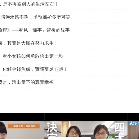
，是不再被別人的生活左右！
與陪伴永遠不夠，爭執嫉妒多麼可笑
旅程》──看見「懂事」背後的故事
慮，其實是大腦在努力求生！
》看小女孩如何勇敢跨出第一步
》化解金錢焦慮，實踐富足心態！
獎盃，活出當下的真實幸福