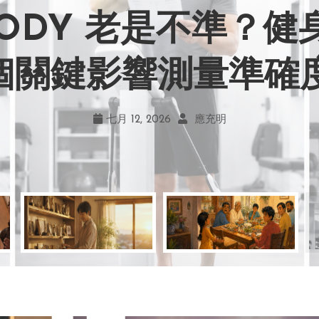
BODY 老是不準？
力畫風引爭議！宮崎駿
嘲笑現在！學會捨
地！《米娜家的星
 個關鍵影響測量準確
何勇敢跨出第一步
創作仍無可取代
的真實幸福
七月 19, 2026
七月 17, 2026
七月 22, 2026
七月 12, 2026
亞瑟．布魯克斯
菲利浦．科特勒
不正田心
應充明