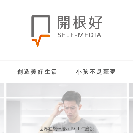
創造美好生活
小孩不是噩夢
世界在想什麼
世界在想什麼
來點正能量
來點正能量
//
//
//
//
地球村發生的事
與自己和解
KOL怎麼說
女力至上