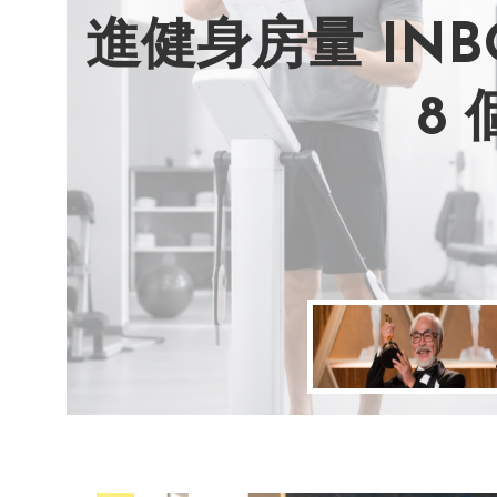
進健身房量 IN
AI 複製吉卜
別讓過去的榮耀
改變不用驚天動
8