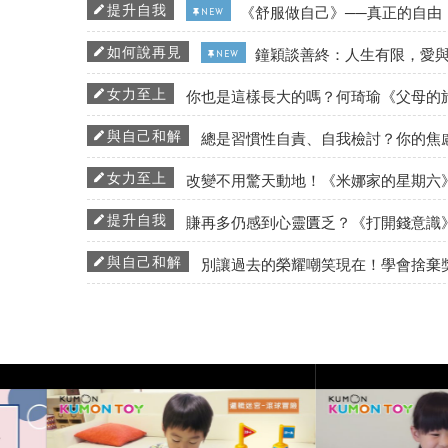
提升自我
《舒服做自己》──真正的自由
NEW
如何說再見
鐘穎談善終：人生有限，愛
NEW
女力至上
你也是這樣長大的嗎？何琦瑜《父母的
與自己和解
總是習慣性自責、自我檢討？你的焦
女力至上
改變不用驚天動地！《米娜家的星期六
提升自我
賺再多仍感到心靈匱乏？《打開錢意識
與自己和解
別讓過去的榮耀嘲笑現在！學會捨棄