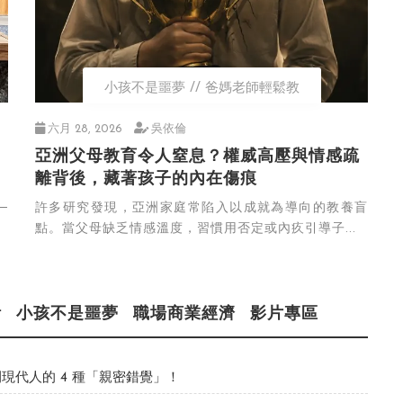
小孩不是噩夢
爸媽老師輕鬆教
六月 28, 2026
吳依倫
亞洲父母教育令人窒息？權威高壓與情感疏
離背後，藏著孩子的內在傷痕
─
許多研究發現，亞洲家庭常陷入以成就為導向的教養盲
點。當父母缺乏情感溫度，習慣用否定或內疚引導子...
活
小孩不是噩夢
職場商業經濟
影片專區
現代人的 4 種「親密錯覺」！