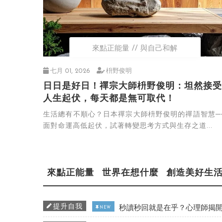
來點正能量
與自己和解
七月 01, 2026
枡野俊明
日日是好日！禪宗大師枡野俊明：坦然接受
人生起伏，每天都是無可取代！
生活總有不順心？日本禪宗大師枡野俊明的禪語智慧─
面對命運高低起伏，試著轉變思考方式與生存之道...
來點正能量
世界在想什麼
創造美好生
提升自我
秒讀秒回就是在乎？心理師揭開
NEW