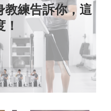
健身教練告訴你，這
用七年證明：人腦
棄獎盃，活出當下
期六》看小女孩如
度！