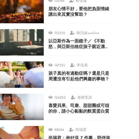
156188
蔡佳璇
朋友心情不好，要他把負面情緒
講出來其實沒幫助？
152219
換日線sunline
以亞斯作為一面鏡子／《不動
怒，與亞斯伯格症孩子親近溝
通》
147255
李佳燕
孩子真的有過動症嗎？還是只是
周遭沒有引起他們興趣的事物？
126822
老根常談
喜愛貝果、司康、甜甜圈或可頌
的你，請小心黏黏的麩質蛋白質
88084
尚瑞君
尚瑞君：做好這 7 件事，陪伴孩