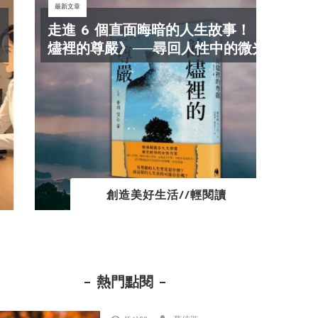
最新文章
最新文
走進 6 個直面晦暗的人生故事！《餘
抓
燼裡的尊嚴》──尋回人性中的微光！
效
創造美好生活//輕閱讀
熱門點閱