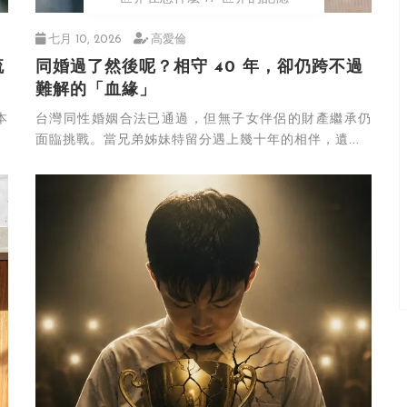
七月 10, 2026
高愛倫
流
同婚過了然後呢？相守 40 年，卻仍跨不過
難解的「血緣」
本
台灣同性婚姻合法已通過，但無子女伴侶的財產繼承仍
面臨挑戰。當兄弟姊妹特留分遇上幾十年的相伴，遺...