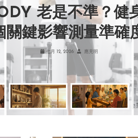
BODY 老是不準？
力畫風引爭議！宮崎駿
嘲笑現在！學會捨
地！《米娜家的星
 個關鍵影響測量準確
何勇敢跨出第一步
創作仍無可取代
的真實幸福
七月 19, 2026
七月 17, 2026
七月 22, 2026
七月 12, 2026
亞瑟．布魯克斯
菲利浦．科特勒
不正田心
應充明