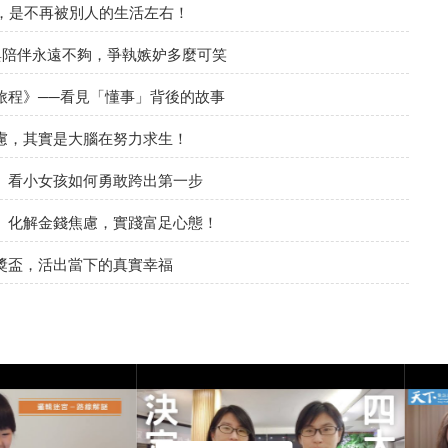
，是不再被別人的生活左右！
與陪伴永遠不夠，爭執嫉妒多麼可笑
旅程》──看見「懂事」背後的故事
慮，其實是大腦在努力求生！
》看小女孩如何勇敢跨出第一步
》化解金錢焦慮，實踐富足心態！
獎盃，活出當下的真實幸福