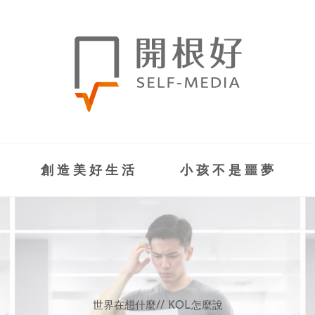
創造美好生活
小孩不是噩夢
世界在想什麼
世界在想什麼
來點正能量
來點正能量
//
//
//
//
地球村發生的事
與自己和解
KOL怎麼說
女力至上