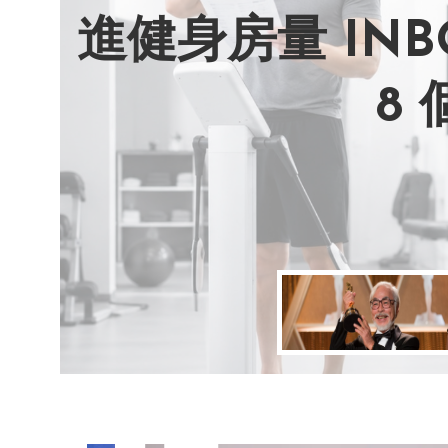
進健身房量 IN
AI 複製吉卜
別讓過去的榮耀
改變不用驚天動
8