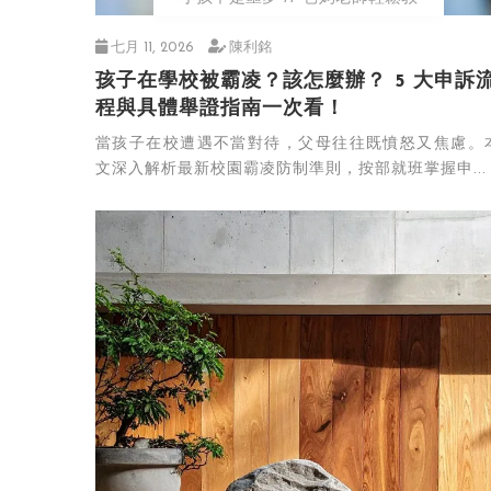
七月 11, 2026
陳利銘
孩子在學校被霸凌？該怎麼辦？ 5 大申訴
程與具體舉證指南一次看！
當孩子在校遭遇不當對待，父母往往既憤怒又焦慮。
文深入解析最新校園霸凌防制準則，按部就班掌握申...